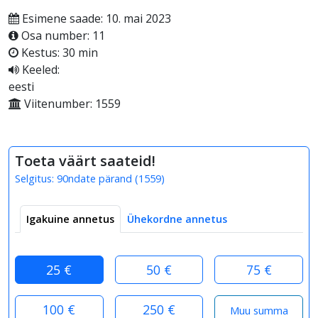
Esimene saade: 10. mai 2023
Osa number: 11
Kestus: 30 min
Keeled:
eesti
Viitenumber: 1559
Toeta väärt saateid!
Selgitus:
90ndate pärand
(
1559
)
Igakuine annetus
Ühekordne annetus
25 €
50 €
75 €
100 €
250 €