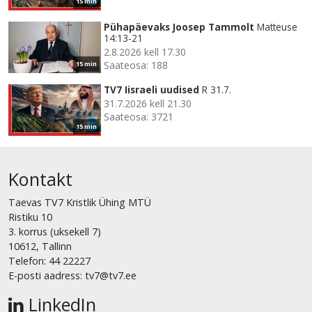
15 min
Pühapäevaks Joosep Tammolt
Matteuse
14:13-21
2.8.2026 kell 17.30
Saateosa: 188
15 min
TV7 Iisraeli uudised
R 31.7.
31.7.2026 kell 21.30
Saateosa: 3721
15 min
Kontakt
Taevas TV7 Kristlik Ühing MTÜ
Ristiku 10
3. korrus (uksekell 7)
10612, Tallinn
Telefon: 44 22227
E-posti aadress: tv7@tv7.ee
LinkedIn