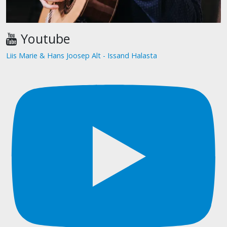
Youtube
Liis Marie & Hans Joosep Alt - Issand Halasta