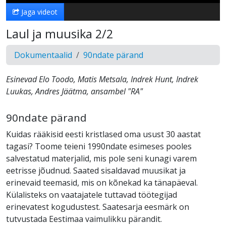
Jaga videot
Laul ja muusika 2/2
Dokumentaalid
90ndate pärand
Esinevad Elo Toodo, Matis Metsala, Indrek Hunt, Indrek
Luukas, Andres Jäätma, ansambel "RA"
90ndate pärand
Kuidas rääkisid eesti kristlased oma usust 30 aastat
tagasi? Toome teieni 1990ndate esimeses pooles
salvestatud materjalid, mis pole seni kunagi varem
eetrisse jõudnud. Saated sisaldavad muusikat ja
erinevaid teemasid, mis on kõnekad ka tänapäeval.
Külalisteks on vaatajatele tuttavad töötegijad
erinevatest kogudustest. Saatesarja eesmärk on
tutvustada Eestimaa vaimulikku pärandit.