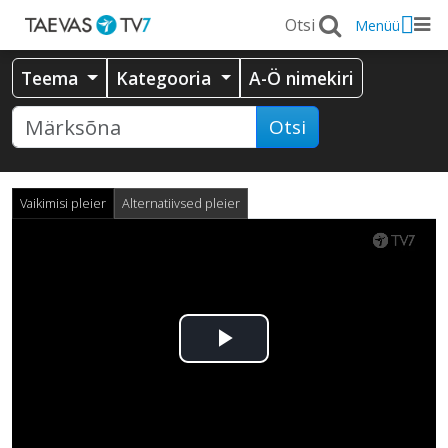
Menüü
Teema
Kategooria
A-Ö nimekiri
Otsi
Vaikimisi pleier
Alternatiivsed pleier
Esita
video