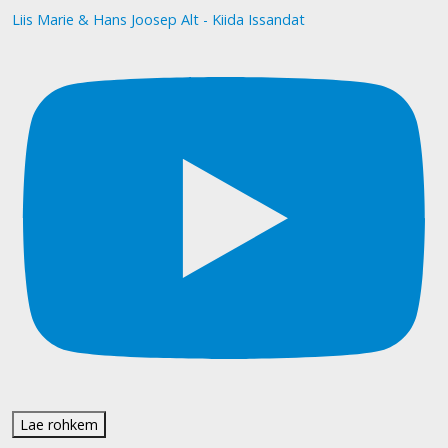
Liis Marie & Hans Joosep Alt - Kiida Issandat
Lae rohkem