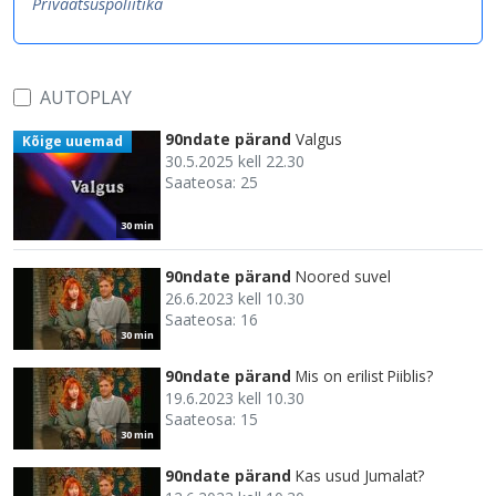
Privaatsuspoliitika
AUTOPLAY
90ndate pärand
Valgus
Kõige uuemad
30.5.2025 kell 22.30
Saateosa: 25
30 min
90ndate pärand
Noored suvel
26.6.2023 kell 10.30
Saateosa: 16
30 min
90ndate pärand
Mis on erilist Piiblis?
19.6.2023 kell 10.30
Saateosa: 15
30 min
90ndate pärand
Kas usud Jumalat?