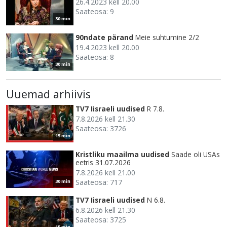
26.4.2023 kell 20.00
Saateosa: 9
30 min
90ndate pärand
Meie suhtumine 2/2
19.4.2023 kell 20.00
Saateosa: 8
30 min
Uuemad arhiivis
TV7 Iisraeli uudised
R 7.8.
7.8.2026 kell 21.30
Saateosa: 3726
15 min
Kristliku maailma uudised
Saade oli USAs
eetris 31.07.2026
7.8.2026 kell 21.00
Saateosa: 717
30 min
TV7 Iisraeli uudised
N 6.8.
6.8.2026 kell 21.30
Saateosa: 3725
15 min