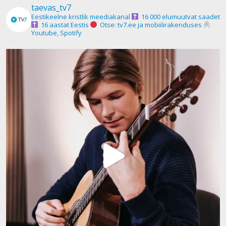
taevas_tv7
Eestikeelne kristlik meediakanal
16 000 elumuutvat saadet
16 aastat Eestis
Otse: tv7.ee ja mobiilirakenduses
Youtube, Spotify