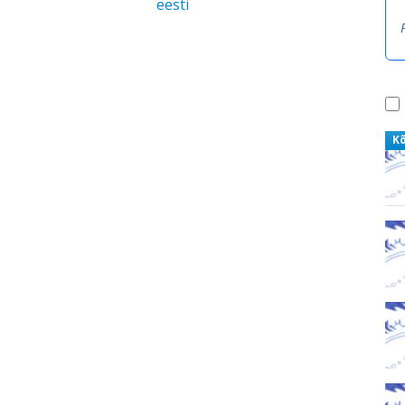
eesti
K