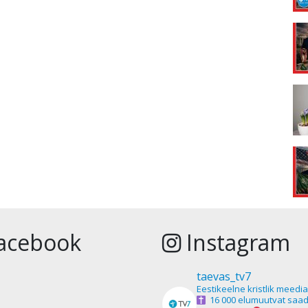
acebook
Instagram
taevas_tv7
Eestikeelne kristlik meedi
16 000 elumuutvat saad