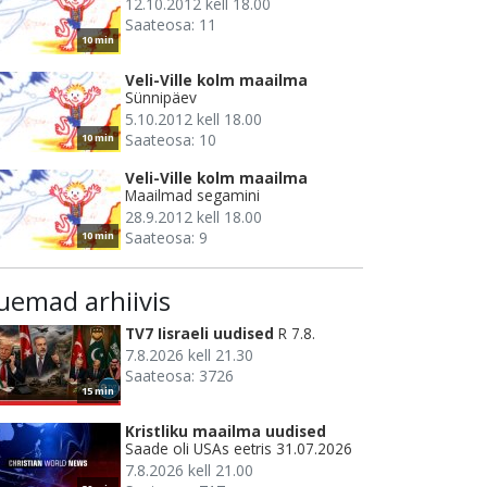
12.10.2012 kell 18.00
Saateosa: 11
10 min
Veli-Ville kolm maailma
Sünnipäev
5.10.2012 kell 18.00
Saateosa: 10
10 min
Veli-Ville kolm maailma
Maailmad segamini
28.9.2012 kell 18.00
Saateosa: 9
10 min
uemad arhiivis
TV7 Iisraeli uudised
R 7.8.
7.8.2026 kell 21.30
Saateosa: 3726
15 min
Kristliku maailma uudised
Saade oli USAs eetris 31.07.2026
7.8.2026 kell 21.00