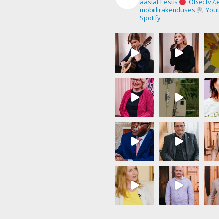
aastat Eestis
Otse: tv7.
mobiilirakenduses
Yout
Spotify