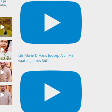
ee ja
ube,
Liis Marie & Hans Joosep Alt - Ma
vaatan Jeesus Sulle