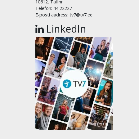
10612, Tallinn
Telefon: 44 22227
E-posti aadress: tv7@tv7.ee
LinkedIn