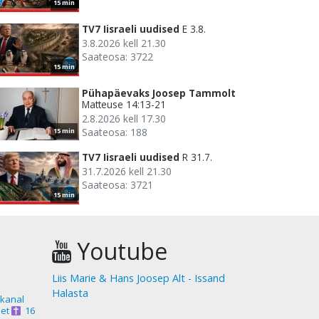
15 min
TV7 Iisraeli uudised
E 3.8.
3.8.2026 kell 21.30
Saateosa: 3722
15 min
Pühapäevaks Joosep Tammolt
Matteuse 14:13-21
2.8.2026 kell 17.30
Saateosa: 188
15 min
TV7 Iisraeli uudised
R 31.7.
31.7.2026 kell 21.30
Saateosa: 3721
15 min
Youtube
Liis Marie & Hans Joosep Alt - Issand
Halasta
akanal
et
16