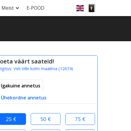
Meist
E-POOD
oeta väärt saateid!
elgitus:
Veli-Ville kolm maailma
(
12674
)
Igakuine annetus
Ühekordne annetus
25 €
50 €
75 €