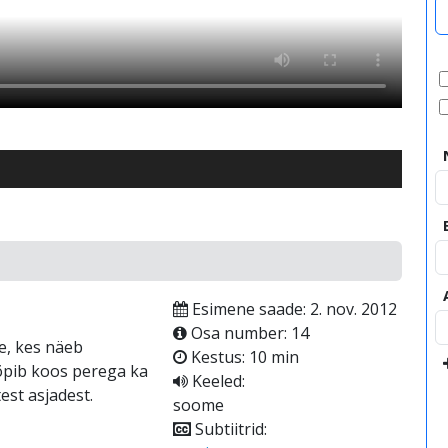
Esimene saade: 2. nov. 2012
Osa number: 14
le, kes näeb
Kestus: 10 min
õpib koos perega ka
Keeled:
est asjadest.
soome
Subtiitrid: