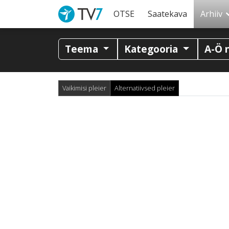
OTSE
Saatekava
Arhiiv
Teema
Kategooria
A-Ö 
Vaikimisi pleier
Alternatiivsed pleier