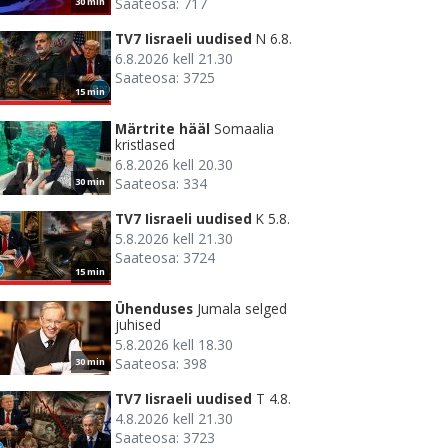
Saateosa: 717
30 min
TV7 Iisraeli uudised
N 6.8.
6.8.2026 kell 21.30
Saateosa: 3725
15 min
Märtrite hääl
Somaalia
kristlased
6.8.2026 kell 20.30
Saateosa: 334
30 min
TV7 Iisraeli uudised
K 5.8.
5.8.2026 kell 21.30
Saateosa: 3724
15 min
Ühenduses
Jumala selged
juhised
5.8.2026 kell 18.30
Saateosa: 398
30 min
TV7 Iisraeli uudised
T 4.8.
4.8.2026 kell 21.30
Saateosa: 3723