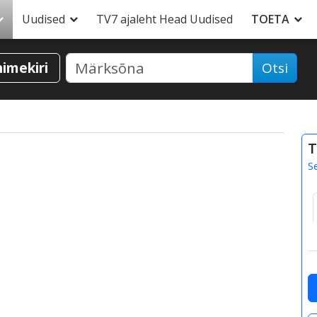
Uudised
TV7 ajaleht Head Uudised
TOETA
nimekiri
Otsi
T
S