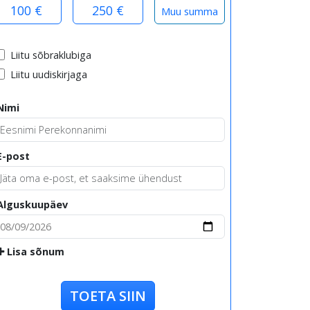
100 €
250 €
Liitu sõbraklubiga
Liitu uudiskirjaga
Nimi
E-post
Alguskuupäev
Lisa sõnum
TOETA SIIN