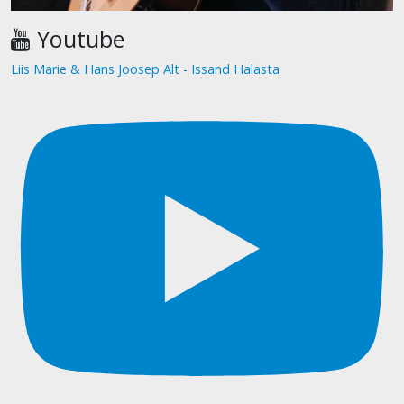
Youtube
Liis Marie & Hans Joosep Alt - Issand Halasta