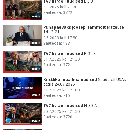
TV7 Iisraeli uudised
E 3.8.
3.8.2026 kell 21.30
Saateosa: 3722
15 min
Pühapäevaks Joosep Tammolt
Matteuse
14:13-21
2.8.2026 kell 17.30
Saateosa: 188
15 min
TV7 Iisraeli uudised
R 31.7.
31.7.2026 kell 21.30
Saateosa: 3721
15 min
Kristliku maailma uudised
Saade oli USAs
eetris 24.07.2026
31.7.2026 kell 21.00
Saateosa: 716
30 min
TV7 Iisraeli uudised
N 30.7.
30.7.2026 kell 21.30
Saateosa: 3720
15 min