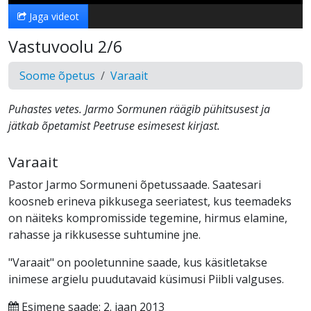
Jaga videot
Vastuvoolu 2/6
Soome õpetus
Varaait
Puhastes vetes. Jarmo Sormunen räägib pühitsusest ja
jätkab õpetamist Peetruse esimesest kirjast.
Varaait
Pastor Jarmo Sormuneni õpetussaade. Saatesari
koosneb erineva pikkusega seeriatest, kus teemadeks
on näiteks kompromisside tegemine, hirmus elamine,
rahasse ja rikkusesse suhtumine jne.
"Varaait" on pooletunnine saade, kus käsitletakse
inimese argielu puudutavaid küsimusi Piibli valguses.
Esimene saade: 2. jaan 2013