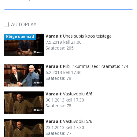
AUTOPLAY
Varaait
Ühes supis koos teistega
Kõige uuemad
7.5.2019 kell 21.00
Saateosa: 205
30 min
Varaait
Piibli "kummalised" raamatud 1/4
6.2.2013 kell 17.30
Saateosa: 79
30 min
Varaait
Vastuvoolu 6/6
30.1.2013 kell 17.30
Saateosa: 78
30 min
Varaait
Vastuvoolu 5/6
23.1.2013 kell 17.30
Saateosa: 77