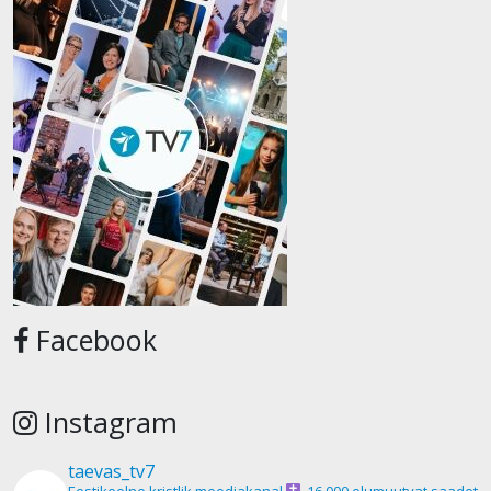
Facebook
Instagram
taevas_tv7
Eestikeelne kristlik meediakanal
16 000 elumuutvat saadet