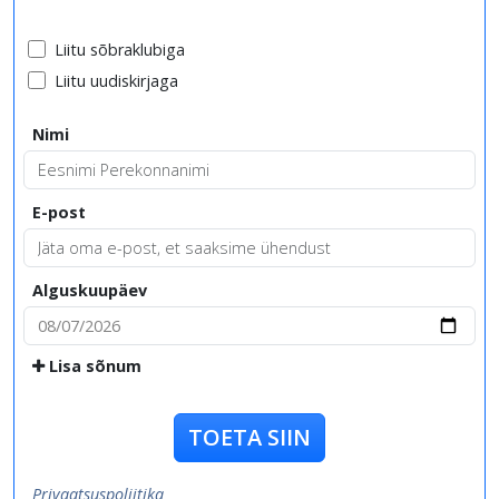
Liitu sõbraklubiga
Liitu uudiskirjaga
Nimi
E-post
Alguskuupäev
Lisa sõnum
TOETA SIIN
Privaatsuspoliitika