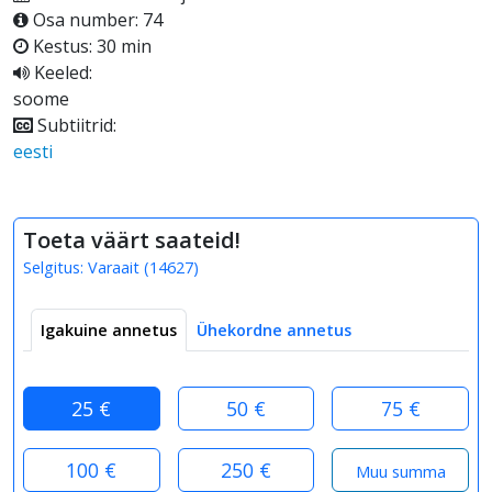
Osa number: 74
Kestus: 30 min
Keeled:
soome
Subtiitrid:
eesti
Toeta väärt saateid!
Selgitus:
Varaait
(
14627
)
Igakuine annetus
Ühekordne annetus
25 €
50 €
75 €
100 €
250 €