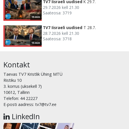
TV7 Iisraeli uudised
K 29.7.
29.7.2026 kell 21.30
Saateosa: 3719
15 min
TV7 Iisraeli uudised
T 28.7.
28.7.2026 kell 21.30
Saateosa: 3718
15 min
Kontakt
Taevas TV7 Kristlik Ühing MTÜ
Ristiku 10
3. korrus (uksekell 7)
10612, Tallinn
Telefon: 44 22227
E-posti aadress: tv7@tv7.ee
LinkedIn