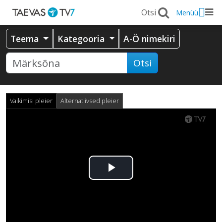
Menüü
Teema
Kategooria
A-Ö nimekiri
Otsi
Vaikimisi pleier
Alternatiivsed pleier
Esita
video