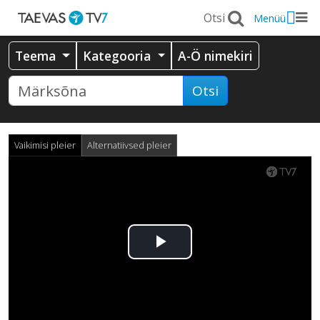
Menüü
Teema
Kategooria
A-Ö nimekiri
Otsi
Vaikimisi pleier
Alternatiivsed pleier
Esita
video