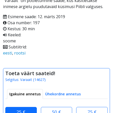
"Varaait" on pooletunnine saade, kus käsitletakse
inimese argielu puudutavaid küsimusi Piibli valguses.
Esimene saade: 12. märts 2019
Osa number: 197
Kestus: 30 min
Keeled:
soome
Subtiitrid:
eesti
,
rootsi
Toeta väärt saateid!
Selgitus:
Varaait
(
14627
)
Igakuine annetus
Ühekordne annetus
25 €
50 €
75 €