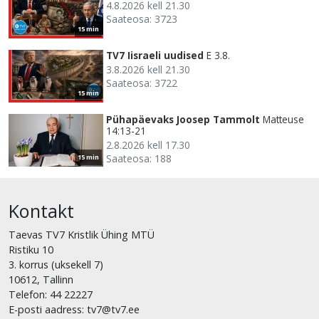
4.8.2026 kell 21.30
Saateosa: 3723
15 min
TV7 Iisraeli uudised
E 3.8.
3.8.2026 kell 21.30
Saateosa: 3722
15 min
Pühapäevaks Joosep Tammolt
Matteuse
14:13-21
2.8.2026 kell 17.30
Saateosa: 188
15 min
Kontakt
Taevas TV7 Kristlik Ühing MTÜ
Ristiku 10
3. korrus (uksekell 7)
10612, Tallinn
Telefon: 44 22227
E-posti aadress: tv7@tv7.ee