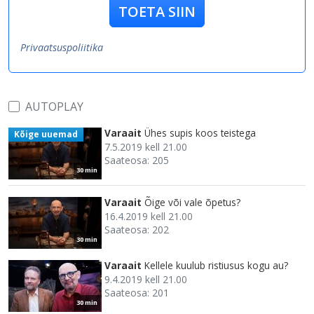
TOETA SIIN
Privaatsuspoliitika
AUTOPLAY
Varaait
Ühes supis koos teistega
Kõige uuemad
7.5.2019 kell 21.00
Saateosa: 205
30 min
Varaait
Õige või vale õpetus?
16.4.2019 kell 21.00
Saateosa: 202
30 min
Varaait
Kellele kuulub ristiusus kogu au?
9.4.2019 kell 21.00
Saateosa: 201
30 min