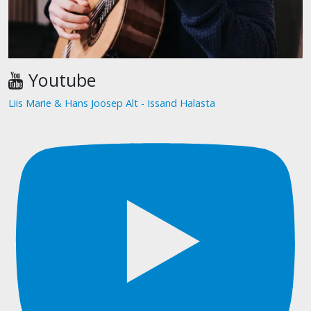
Youtube
Liis Marie & Hans Joosep Alt - Issand Halasta