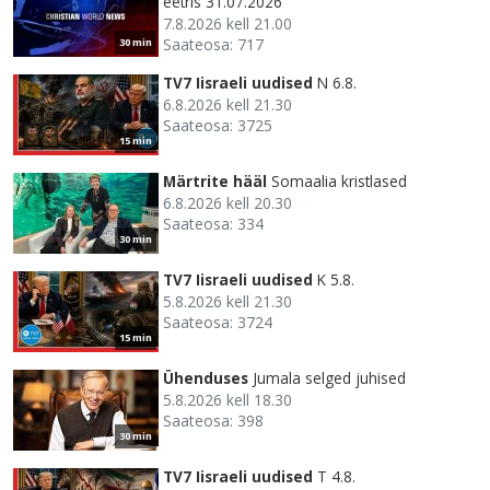
eetris 31.07.2026
7.8.2026 kell 21.00
Saateosa: 717
30 min
TV7 Iisraeli uudised
N 6.8.
6.8.2026 kell 21.30
Saateosa: 3725
15 min
Märtrite hääl
Somaalia kristlased
6.8.2026 kell 20.30
Saateosa: 334
30 min
TV7 Iisraeli uudised
K 5.8.
5.8.2026 kell 21.30
Saateosa: 3724
15 min
Ühenduses
Jumala selged juhised
5.8.2026 kell 18.30
Saateosa: 398
30 min
TV7 Iisraeli uudised
T 4.8.