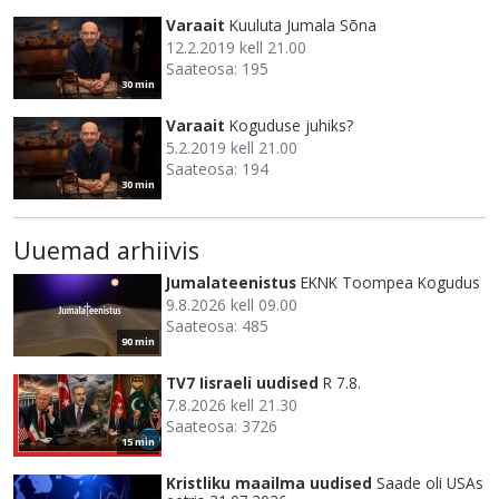
Varaait
Kuuluta Jumala Sõna
12.2.2019 kell 21.00
Saateosa: 195
30 min
Varaait
Koguduse juhiks?
5.2.2019 kell 21.00
Saateosa: 194
30 min
Uuemad arhiivis
Jumalateenistus
EKNK Toompea Kogudus
9.8.2026 kell 09.00
Saateosa: 485
90 min
TV7 Iisraeli uudised
R 7.8.
7.8.2026 kell 21.30
Saateosa: 3726
15 min
Kristliku maailma uudised
Saade oli USAs