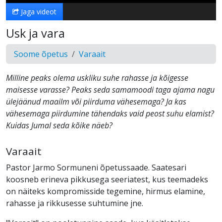
Jaga videot
Usk ja vara
Soome õpetus
Varaait
Milline peaks olema uskliku suhe rahasse ja kõigesse
maisesse varasse? Peaks seda samamoodi taga ajama nagu
ülejäänud maailm või piirduma vähesemaga? Ja kas
vähesemaga piirdumine tähendaks vaid peost suhu elamist?
Kuidas Jumal seda kõike näeb?
Varaait
Pastor Jarmo Sormuneni õpetussaade. Saatesari
koosneb erineva pikkusega seeriatest, kus teemadeks
on näiteks kompromisside tegemine, hirmus elamine,
rahasse ja rikkusesse suhtumine jne.