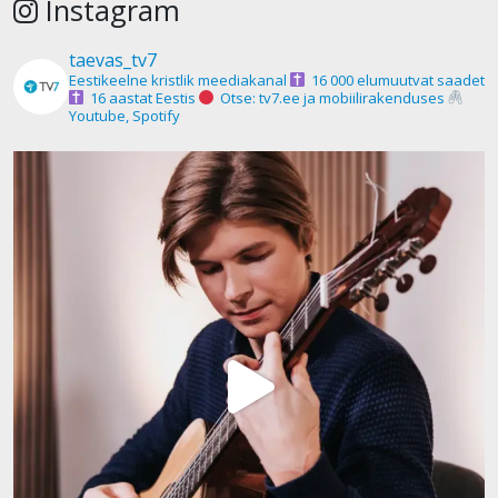
Instagram
taevas_tv7
Eestikeelne kristlik meediakanal
16 000 elumuutvat saadet
16 aastat Eestis
Otse: tv7.ee ja mobiilirakenduses
Youtube, Spotify