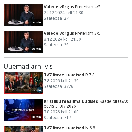
Valede võrgus
Preterism 4/5
22.12.2024 kell 21.30
Saateosa: 27
30 min
Valede võrgus
Preterism 3/5
8.12.2024 kell 21.30
Saateosa: 26
30 min
Uuemad arhiivis
TV7 Iisraeli uudised
R 7.8.
7.8.2026 kell 21.30
Saateosa: 3726
15 min
Kristliku maailma uudised
Saade oli USAs
eetris 31.07.2026
7.8.2026 kell 21.00
Saateosa: 717
30 min
TV7 Iisraeli uudised
N 6.8.