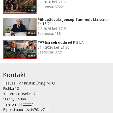
3.8.2026 kell 21.30
Saateosa: 3722
15 min
Pühapäevaks Joosep Tammolt
Matteuse
14:13-21
2.8.2026 kell 17.30
Saateosa: 188
15 min
TV7 Iisraeli uudised
R 31.7.
31.7.2026 kell 21.30
Saateosa: 3721
15 min
Kontakt
Taevas TV7 Kristlik Ühing MTÜ
Ristiku 10
3. korrus (uksekell 7)
10612, Tallinn
Telefon: 44 22227
E-posti aadress: tv7@tv7.ee