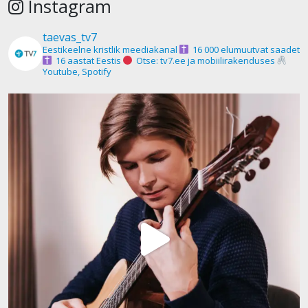
Instagram
taevas_tv7
Eestikeelne kristlik meediakanal
16 000 elumuutvat saadet
16 aastat Eestis
Otse: tv7.ee ja mobiilirakenduses
Youtube, Spotify