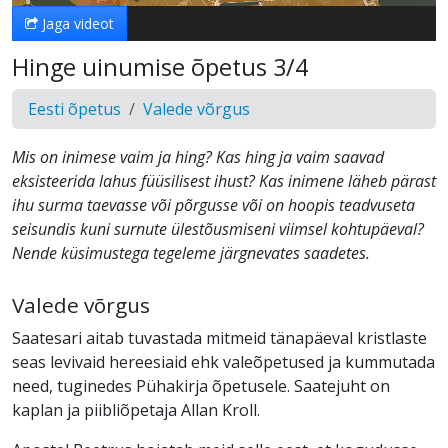
Jaga videot
Hinge uinumise õpetus 3/4
Eesti õpetus
Valede võrgus
Mis on inimese vaim ja hing? Kas hing ja vaim saavad
eksisteerida lahus füüsilisest ihust? Kas inimene läheb pärast
ihu surma taevasse või põrgusse või on hoopis teadvuseta
seisundis kuni surnute ülestõusmiseni viimsel kohtupäeval?
Nende küsimustega tegeleme järgnevates saadetes.
Valede võrgus
Saatesari aitab tuvastada mitmeid tänapäeval kristlaste
seas levivaid hereesiaid ehk valeõpetused ja kummutada
need, tuginedes Pühakirja õpetusele. Saatejuht on
kaplan ja piibliõpetaja Allan Kroll.