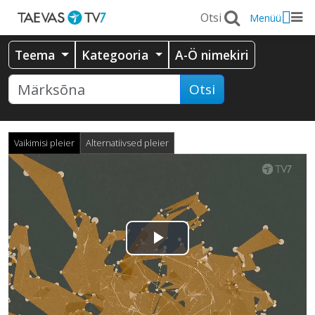
Menüü
Teema
Kategooria
A-Ö nimekiri
Otsi
Vaikimisi pleier
Alternatiivsed pleier
Esita
video