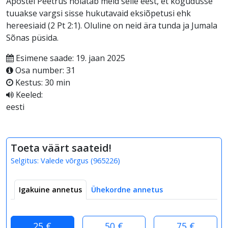
Apostel Peetrus hoiatab meid selle eest, et kogudusse
tuuakse vargsi sisse hukutavaid eksiõpetusi ehk
hereesiaid (2 Pt 2:1). Oluline on neid ära tunda ja Jumala
Sõnas püsida.
Esimene saade: 19. jaan 2025
Osa number: 31
Kestus: 30 min
Keeled:
eesti
Toeta väärt saateid!
Selgitus:
Valede võrgus
(
965226
)
Igakuine annetus
Ühekordne annetus
25 €
50 €
75 €