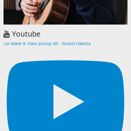
Youtube
Liis Marie & Hans Joosep Alt - Issand Halasta