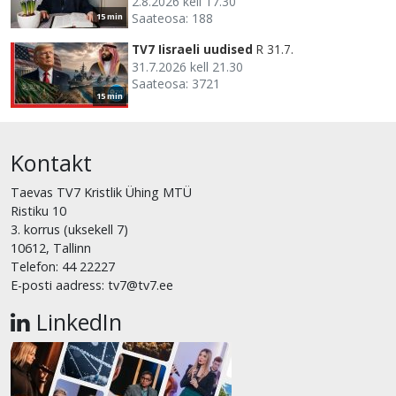
2.8.2026 kell 17.30
Saateosa: 188
15 min
TV7 Iisraeli uudised
R 31.7.
31.7.2026 kell 21.30
Saateosa: 3721
15 min
Kontakt
Taevas TV7 Kristlik Ühing MTÜ
Ristiku 10
3. korrus (uksekell 7)
10612, Tallinn
Telefon: 44 22227
E-posti aadress: tv7@tv7.ee
LinkedIn