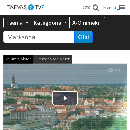
Menüü
Teema
Kategooria
A-Ö nimekiri
Otsi
Vaikimisi pleier
Alternatiivsed pleier
Esita
video