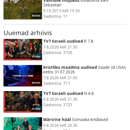
Vaimulik mõjukus
Külalisena Rani
Sebastian
9.10.2013 kell 19.30
Saateosa: 11
30 min
Uuemad arhiivis
TV7 Iisraeli uudised
R 7.8.
7.8.2026 kell 21.30
Saateosa: 3726
15 min
Kristliku maailma uudised
Saade oli USAs
eetris 31.07.2026
7.8.2026 kell 21.00
Saateosa: 717
30 min
TV7 Iisraeli uudised
N 6.8.
6.8.2026 kell 21.30
Saateosa: 3725
15 min
Märtrite hääl
Somaalia kristlased
6.8.2026 kell 20.30