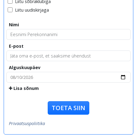
Liitu sõbraklubiga
Liitu uudiskirjaga
Nimi
E-post
Alguskuupäev
Lisa sõnum
TOETA SIIN
Privaatsuspoliitika