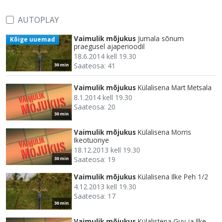
AUTOPLAY
Vaimulik mõjukus
Jumala sõnum
Kõige uuemad
praegusel ajaperioodil
18.6.2014 kell 19.30
Saateosa: 41
30 min
Vaimulik mõjukus
Külalisena Mart Metsala
8.1.2014 kell 19.30
Saateosa: 20
30 min
Vaimulik mõjukus
Külalisena Morris
Ikeotuonye
18.12.2013 kell 19.30
Saateosa: 19
30 min
Vaimulik mõjukus
Külalisena Ilke Peh 1/2
4.12.2013 kell 19.30
Saateosa: 17
30 min
Vaimulik mõjukus
Külalistena Guy ja Ilke