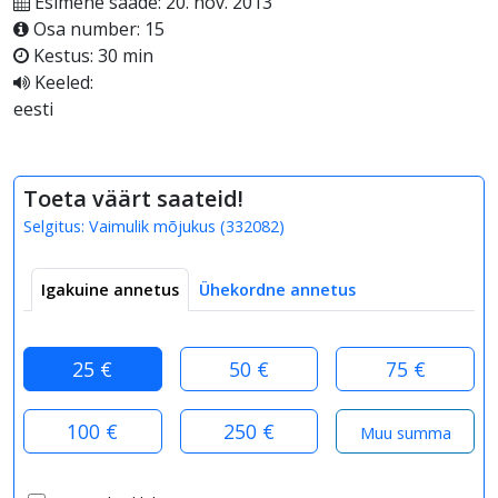
Esimene saade: 20. nov. 2013
Osa number: 15
Kestus: 30 min
Keeled:
eesti
Toeta väärt saateid!
Selgitus:
Vaimulik mõjukus
(
332082
)
Igakuine annetus
Ühekordne annetus
25 €
50 €
75 €
100 €
250 €