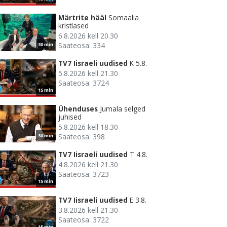
Märtrite hääl
Somaalia
kristlased
6.8.2026 kell 20.30
Saateosa: 334
30 min
TV7 Iisraeli uudised
K 5.8.
5.8.2026 kell 21.30
Saateosa: 3724
15 min
Ühenduses
Jumala selged
juhised
5.8.2026 kell 18.30
Saateosa: 398
30 min
TV7 Iisraeli uudised
T 4.8.
4.8.2026 kell 21.30
Saateosa: 3723
15 min
TV7 Iisraeli uudised
E 3.8.
3.8.2026 kell 21.30
Saateosa: 3722
15 min