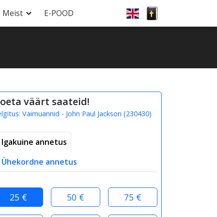
Meist
E-POOD
oeta väärt saateid!
elgitus:
Vaimuannid - John Paul Jackson
(
230430
)
Igakuine annetus
Ühekordne annetus
25 €
50 €
75 €