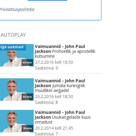
Privaatsuspoliitika
AUTOPLAY
Vaimuannid - John Paul
õige uuemad
Jackson
Prohvetlik ja apostellik
kutsumine
27.2.2016 kell 18.50
65 min
Saateosa: 9
Vaimuannid - John Paul
Jackson
Jumala kuningriik
muutlikel aegadel
20.2.2016 kell 18.50
55 min
Saateosa: 8
Vaimuannid - John Paul
Jackson
Usukangelaste kuus
omadust
20.2.2014 kell 21.45
70 min
Saateosa: 7