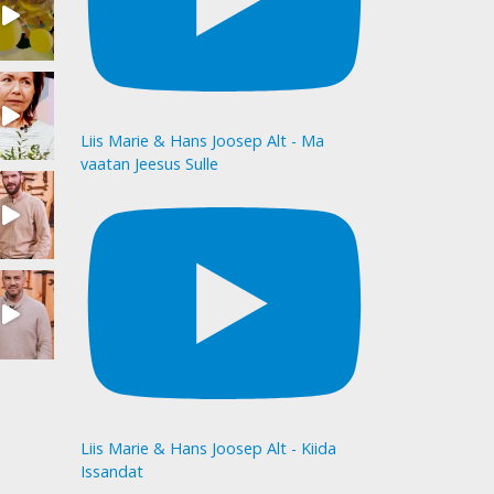
Liis Marie & Hans Joosep Alt - Ma
vaatan Jeesus Sulle
Liis Marie & Hans Joosep Alt - Kiida
Issandat