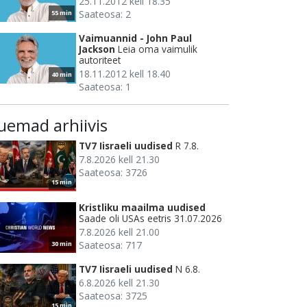
25.11.2012 kell 18.35
Saateosa: 2
55 min
Vaimuannid - John Paul
Jackson
Leia oma vaimulik
autoriteet
18.11.2012 kell 18.40
40 min
Saateosa: 1
uemad arhiivis
TV7 Iisraeli uudised
R 7.8.
7.8.2026 kell 21.30
Saateosa: 3726
15 min
Kristliku maailma uudised
Saade oli USAs eetris 31.07.2026
7.8.2026 kell 21.00
Saateosa: 717
30 min
TV7 Iisraeli uudised
N 6.8.
6.8.2026 kell 21.30
Saateosa: 3725
15 min