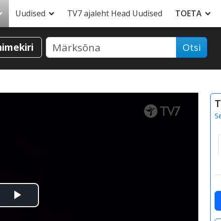
Uudised
TV7 ajaleht Head Uudised
TOETA
nimekiri
Otsi
T
S
Esita