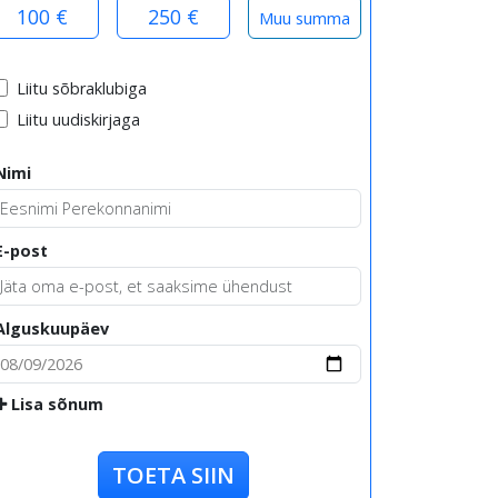
100 €
250 €
Liitu sõbraklubiga
Liitu uudiskirjaga
Nimi
E-post
Alguskuupäev
Lisa sõnum
TOETA SIIN