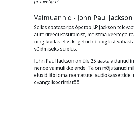
prohvetiga?
Vaimuannid - John Paul Jackson
Selles saatesarjas õpetab J.P.Jackson televaa
autoriteedi kasutamist, mõistma keeltega r
ning kuidas elus kogetud ebaõiglust vabas
võidmiseks su elus.
John Paul Jackson on üle 25 aasta aidanud i
nende vaimulikke ande. Ta on mõjutanud mil
elusid läbi oma raamatute, audiokassettide, 
evangeliseerimistöö.