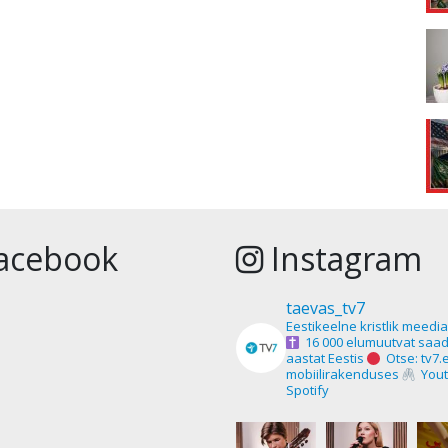
acebook
Instagram
taevas_tv7
Eestikeelne kristlik meedi
16 000 elumuutvat saad
aastat Eestis
Otse: tv7.
mobiilirakenduses
Yout
Spotify