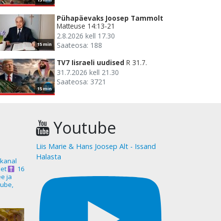
Pühapäevaks Joosep Tammolt
Matteuse 14:13-21
2.8.2026 kell 17.30
Saateosa: 188
15 min
TV7 Iisraeli uudised
R 31.7.
31.7.2026 kell 21.30
Saateosa: 3721
15 min
Youtube
Liis Marie & Hans Joosep Alt - Issand
Halasta
akanal
et
16
ee ja
ube,