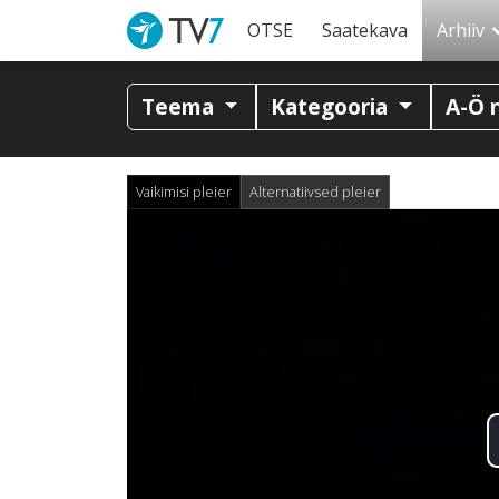
OTSE
Saatekava
Arhiiv
Teema
Kategooria
A-Ö 
Vaikimisi pleier
Alternatiivsed pleier