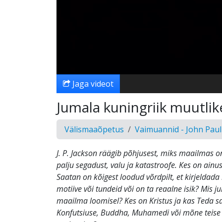
Jaga videot
Jumala kuningriik muutlik
Välismaaõpetus
Vaimuannid - John Paul
J. P. Jackson räägib põhjusest, miks maailmas on
palju segadust, valu ja katastroofe. Kes on ainu
Saatan on kõigest loodud võrdpilt, et kirjeldada
motiive või tundeid või on ta reaalne isik? Mis 
maailma loomisel? Kes on Kristus ja kas Teda s
Konfutsiuse, Buddha, Muhamedi või mõne teise 