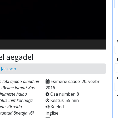
video
el aegadel
 Jackson
 läbi ajaloo olnud nii
Esimene saade: 20. veebr
s tõeline Jumal? Kas
2016
 inimeste halbu
Osa number: 8
juhtus inimkonnaga
Kestus: 55 min
aab võrrelda
Keeled:
tuntud õpetaja või
inglise