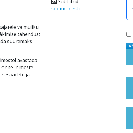
Subtiitrid:
soome
,
eesti
tajatele vaimuliku
ääkimise tähendust
tada suuremaks
K
nimestel avastada
jonite inimeste
telesaadete ja