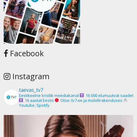
Facebook
Instagram
taevas_tv7
Eestikeelne kristlik meediakanal
16 000 elumuutvat saadet
16 aastat Eestis
Otse: tv7.ee ja mobiilirakenduses
Youtube, Spotify