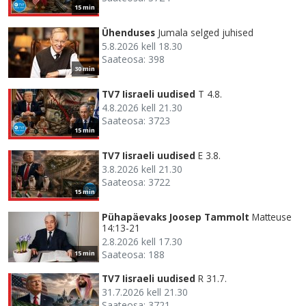
15 min
Ühenduses
Jumala selged juhised
5.8.2026 kell 18.30
Saateosa: 398
30 min
TV7 Iisraeli uudised
T 4.8.
4.8.2026 kell 21.30
Saateosa: 3723
15 min
TV7 Iisraeli uudised
E 3.8.
3.8.2026 kell 21.30
Saateosa: 3722
15 min
Pühapäevaks Joosep Tammolt
Matteuse
14:13-21
2.8.2026 kell 17.30
Saateosa: 188
15 min
TV7 Iisraeli uudised
R 31.7.
31.7.2026 kell 21.30
Saateosa: 3721