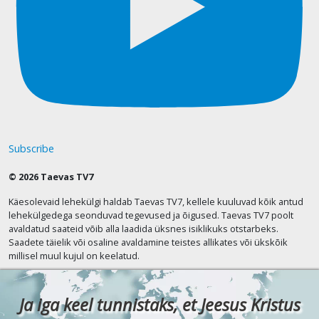
Subscribe
© 2026 Taevas TV7
Käesolevaid lehekülgi haldab Taevas TV7, kellele kuuluvad kõik antud
lehekülgedega seonduvad tegevused ja õigused. Taevas TV7 poolt
avaldatud saateid võib alla laadida üksnes isiklikuks otstarbeks.
Saadete täielik või osaline avaldamine teistes allikates või ükskõik
millisel muul kujul on keelatud.
Ja iga keel tunnistaks, et Jeesus Kristus