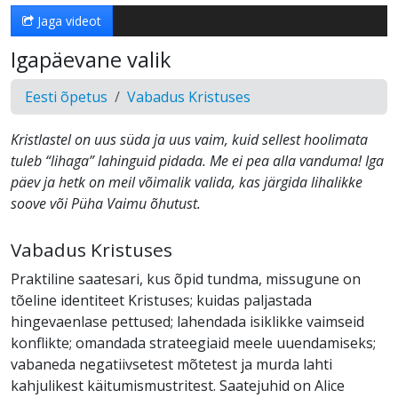
Jaga videot
Igapäevane valik
Eesti õpetus
Vabadus Kristuses
Kristlastel on uus süda ja uus vaim, kuid sellest hoolimata
tuleb “lihaga” lahinguid pidada. Me ei pea alla vanduma! Iga
päev ja hetk on meil võimalik valida, kas järgida lihalikke
soove või Püha Vaimu õhutust.
Vabadus Kristuses
Praktiline saatesari, kus õpid tundma, missugune on
tõeline identiteet Kristuses; kuidas paljastada
hingevaenlase pettused; lahendada isiklikke vaimseid
konflikte; omandada strateegiaid meele uuendamiseks;
vabaneda negatiivsetest mõtetest ja murda lahti
kahjulikest käitumismustritest. Saatejuhid on Alice