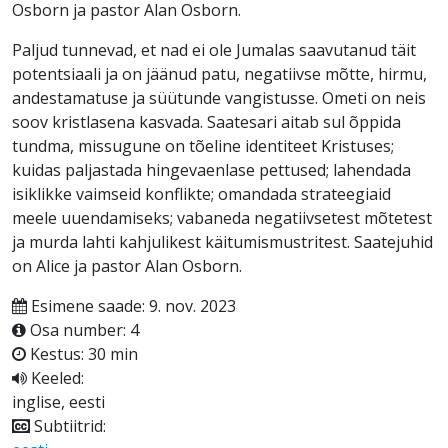
Osborn ja pastor Alan Osborn.
Paljud tunnevad, et nad ei ole Jumalas saavutanud täit
potentsiaali ja on jäänud patu, negatiivse mõtte, hirmu,
andestamatuse ja süütunde vangistusse. Ometi on neis
soov kristlasena kasvada. Saatesari aitab sul õppida
tundma, missugune on tõeline identiteet Kristuses;
kuidas paljastada hingevaenlase pettused; lahendada
isiklikke vaimseid konflikte; omandada strateegiaid
meele uuendamiseks; vabaneda negatiivsetest mõtetest
ja murda lahti kahjulikest käitumismustritest. Saatejuhid
on Alice ja pastor Alan Osborn.
Esimene saade: 9. nov. 2023
Osa number: 4
Kestus: 30 min
Keeled:
inglise, eesti
Subtiitrid: