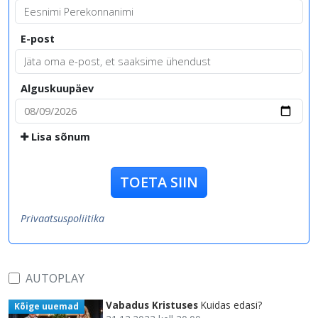
E-post
Alguskuupäev
Lisa sõnum
TOETA SIIN
Privaatsuspoliitika
AUTOPLAY
Vabadus Kristuses
Kuidas edasi?
Kõige uuemad