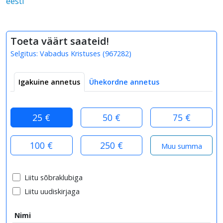
eesti
Toeta väärt saateid!
Selgitus:
Vabadus Kristuses
(
967282
)
Igakuine annetus
Ühekordne annetus
25 €
50 €
75 €
100 €
250 €
Liitu sõbraklubiga
Liitu uudiskirjaga
Nimi