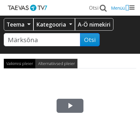
Menüü
Teema
Kategooria
A-Ö nimekiri
Otsi
Vaikimisi pleier
Alternatiivsed pleier
Esita
video