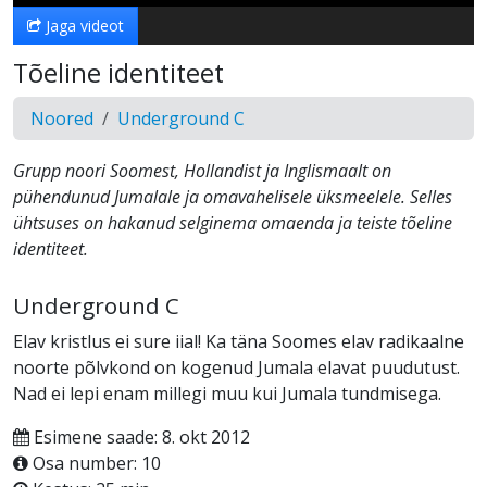
Jaga videot
Tõeline identiteet
Noored
Underground C
Grupp noori Soomest, Hollandist ja Inglismaalt on
pühendunud Jumalale ja omavahelisele üksmeelele. Selles
ühtsuses on hakanud selginema omaenda ja teiste tõeline
identiteet.
Underground C
Elav kristlus ei sure iial! Ka täna Soomes elav radikaalne
noorte põlvkond on kogenud Jumala elavat puudutust.
Nad ei lepi enam millegi muu kui Jumala tundmisega.
Esimene saade: 8. okt 2012
Osa number: 10