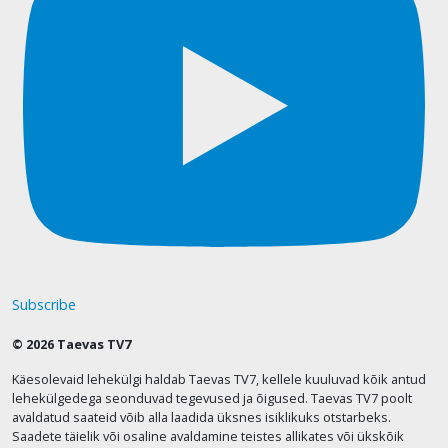
Subscribe
© 2026 Taevas TV7
Käesolevaid lehekülgi haldab Taevas TV7, kellele kuuluvad kõik antud
lehekülgedega seonduvad tegevused ja õigused. Taevas TV7 poolt
avaldatud saateid võib alla laadida üksnes isiklikuks otstarbeks.
Saadete täielik või osaline avaldamine teistes allikates või ükskõik