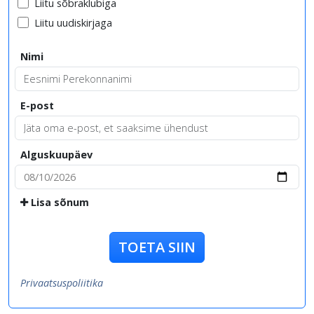
Liitu sõbraklubiga
Liitu uudiskirjaga
Nimi
E-post
Alguskuupäev
Lisa sõnum
TOETA SIIN
Privaatsuspoliitika