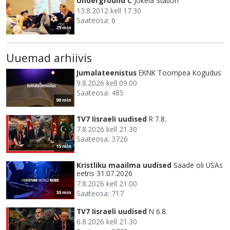
Underground C
Jokela Station
13.8.2012 kell 17.30
Saateosa: 6
25 min
Uuemad arhiivis
Jumalateenistus
EKNK Toompea Kogudus
9.8.2026 kell 09.00
Saateosa: 485
90 min
TV7 Iisraeli uudised
R 7.8.
7.8.2026 kell 21.30
Saateosa: 3726
15 min
Kristliku maailma uudised
Saade oli USAs
eetris 31.07.2026
7.8.2026 kell 21.00
Saateosa: 717
30 min
TV7 Iisraeli uudised
N 6.8.
6.8.2026 kell 21.30