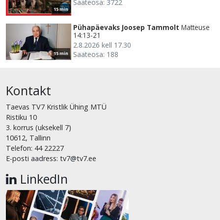
Saateosa: 3722
15 min
Pühapäevaks Joosep Tammolt
Matteuse
14:13-21
2.8.2026 kell 17.30
Saateosa: 188
15 min
Kontakt
Taevas TV7 Kristlik Ühing MTÜ
Ristiku 10
3. korrus (uksekell 7)
10612, Tallinn
Telefon: 44 22227
E-posti aadress: tv7@tv7.ee
LinkedIn