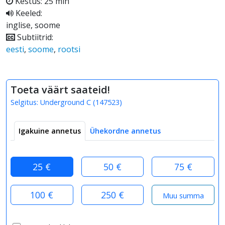
Kestus: 25 min
Keeled:
inglise, soome
Subtiitrid:
eesti
,
soome
,
rootsi
Toeta väärt saateid!
Selgitus:
Underground C
(
147523
)
Igakuine annetus
Ühekordne annetus
25 €
50 €
75 €
100 €
250 €