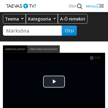
Menüü
Teema
Kategooria
A-Ö nimekiri
Otsi
Vaikimisi pleier
Alternatiivsed pleier
Esita
video