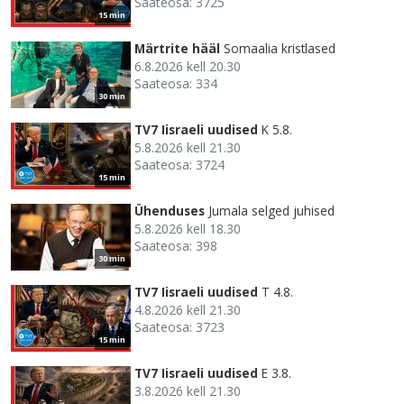
Saateosa: 3725
15 min
Märtrite hääl
Somaalia kristlased
6.8.2026 kell 20.30
Saateosa: 334
30 min
TV7 Iisraeli uudised
K 5.8.
5.8.2026 kell 21.30
Saateosa: 3724
15 min
Ühenduses
Jumala selged juhised
5.8.2026 kell 18.30
Saateosa: 398
30 min
TV7 Iisraeli uudised
T 4.8.
4.8.2026 kell 21.30
Saateosa: 3723
15 min
TV7 Iisraeli uudised
E 3.8.
3.8.2026 kell 21.30