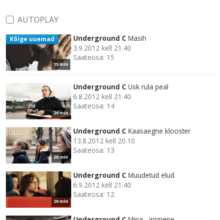
AUTOPLAY
Underground C
Masih
Kõige uuemad
3.9.2012 kell 21.40
Saateosa: 15
15 min
Underground C
Usk rula peal
6.8.2012 kell 21.40
Saateosa: 14
20 min
Underground C
Kaasaegne klooster
13.8.2012 kell 20.10
Saateosa: 13
20 min
Underground C
Muudetud elud
6.9.2012 kell 21.40
Saateosa: 12
20 min
Underground C
Mina - inimene