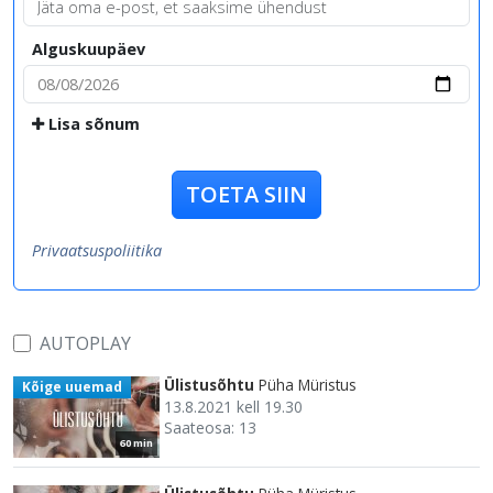
Alguskuupäev
Lisa sõnum
TOETA SIIN
Privaatsuspoliitika
AUTOPLAY
Ülistusõhtu
Püha Müristus
Kõige uuemad
13.8.2021 kell 19.30
Saateosa: 13
60 min