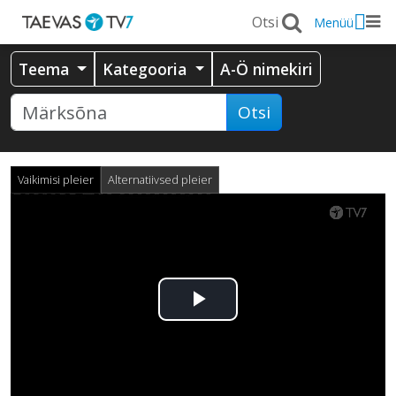
Menüü
Teema
Kategooria
A-Ö nimekiri
Otsi
Vaikimisi pleier
Alternatiivsed pleier
Esita
video