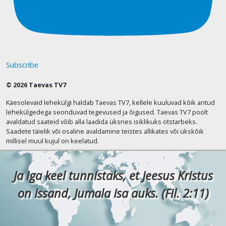
Subscribe
© 2026 Taevas TV7
Käesolevaid lehekülgi haldab Taevas TV7, kellele kuuluvad kõik antud
lehekülgedega seonduvad tegevused ja õigused. Taevas TV7 poolt
avaldatud saateid võib alla laadida üksnes isiklikuks otstarbeks.
Saadete täielik või osaline avaldamine teistes allikates või ükskõik
millisel muul kujul on keelatud.
Ja iga keel tunnistaks, et Jeesus Kristus
on Issand, Jumala Isa auks. (Fil. 2:11)