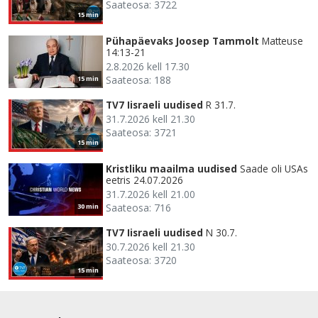
Saateosa: 3722
15 min
Pühapäevaks Joosep Tammolt
Matteuse
14:13-21
2.8.2026 kell 17.30
Saateosa: 188
15 min
TV7 Iisraeli uudised
R 31.7.
31.7.2026 kell 21.30
Saateosa: 3721
15 min
Kristliku maailma uudised
Saade oli USAs
eetris 24.07.2026
31.7.2026 kell 21.00
Saateosa: 716
30 min
TV7 Iisraeli uudised
N 30.7.
30.7.2026 kell 21.30
Saateosa: 3720
15 min