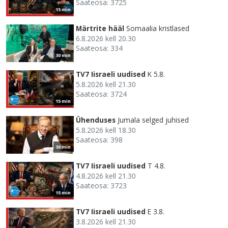
Saateosa: 3725
15 min
Märtrite hääl
Somaalia kristlased
6.8.2026 kell 20.30
Saateosa: 334
30 min
TV7 Iisraeli uudised
K 5.8.
5.8.2026 kell 21.30
Saateosa: 3724
15 min
Ühenduses
Jumala selged juhised
5.8.2026 kell 18.30
Saateosa: 398
30 min
TV7 Iisraeli uudised
T 4.8.
4.8.2026 kell 21.30
Saateosa: 3723
15 min
TV7 Iisraeli uudised
E 3.8.
3.8.2026 kell 21.30