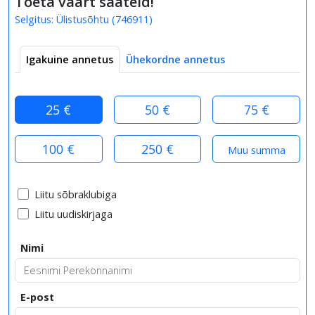
Toeta väärt saateid!
Selgitus:
Ülistusõhtu
(
746911
)
Igakuine annetus
Ühekordne annetus
25 €
50 €
75 €
100 €
250 €
Liitu sõbraklubiga
Liitu uudiskirjaga
Nimi
E-post