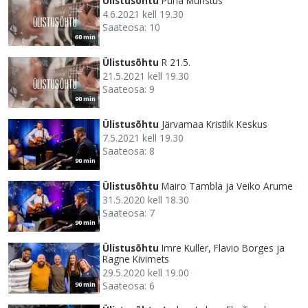
Ülistusõhtu
Püha Müristus
4.6.2021 kell 19.30
Saateosa: 10
60 min
Ülistusõhtu
R 21.5.
21.5.2021 kell 19.30
Saateosa: 9
90 min
Ülistusõhtu
Järvamaa Kristlik Keskus
7.5.2021 kell 19.30
Saateosa: 8
90 min
Ülistusõhtu
Mairo Tambla ja Veiko Arume
31.5.2020 kell 18.30
Saateosa: 7
90 min
Ülistusõhtu
Imre Kuller, Flavio Borges ja
Ragne Kivimets
29.5.2020 kell 19.00
Saateosa: 6
90 min