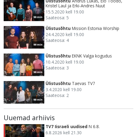
Ülistusõhtu
Andrus Lukas, Elo Toodo,
Kristel Laul ja Erki-Andres Nuut
15.5.2020 kell 19.00
Saateosa: 5
90 min
Ülistusõhtu
Mission Estonia Worship
24.4.2020 kell 19.00
Saateosa: 4
90 min
Ülistusõhtu
EKNK Valga kogudus
10.4.2020 kell 19.00
Saateosa: 3
90 min
Ülistusõhtu
Taevas TV7
3.4.2020 kell 19.00
Saateosa: 2
90 min
Uuemad arhiivis
TV7 Iisraeli uudised
N 6.8.
6.8.2026 kell 21.30