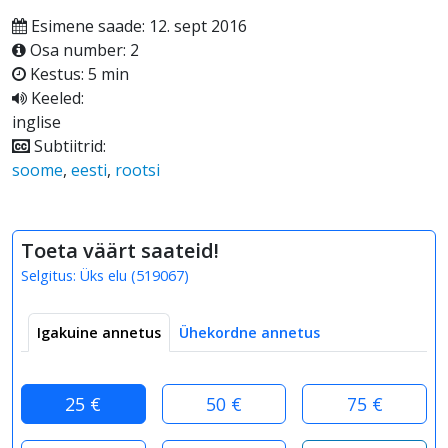
Esimene saade: 12. sept 2016
Osa number: 2
Kestus: 5 min
Keeled:
inglise
Subtiitrid:
soome
,
eesti
,
rootsi
Toeta väärt saateid!
Selgitus:
Üks elu
(
519067
)
Igakuine annetus
Ühekordne annetus
25 €
50 €
75 €