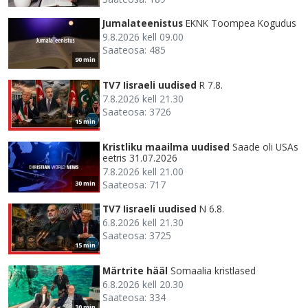
Jumalateenistus
EKNK Toompea Kogudus
9.8.2026 kell 09.00
Saateosa: 485
90 min
TV7 Iisraeli uudised
R 7.8.
7.8.2026 kell 21.30
Saateosa: 3726
15 min
Kristliku maailma uudised
Saade oli USAs
eetris 31.07.2026
7.8.2026 kell 21.00
Saateosa: 717
30 min
TV7 Iisraeli uudised
N 6.8.
6.8.2026 kell 21.30
Saateosa: 3725
15 min
Märtrite hääl
Somaalia kristlased
6.8.2026 kell 20.30
Saateosa: 334
30 min