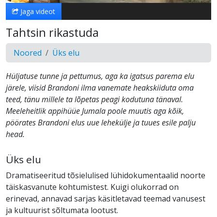
Jaga videot
Tahtsin rikastuda
Noored
Üks elu
Hüljatuse tunne ja pettumus, aga ka igatsus parema elu
järele, viisid Brandoni ilma vanemate heakskiiduta oma
teed, tänu millele ta lõpetas peagi kodutuna tänaval.
Meeleheitlik appihüüe Jumala poole muutis aga kõik,
pöörates Brandoni elus uue lehekülje ja tuues esile palju
head.
Üks elu
Dramatiseeritud tõsielulised lühidokumentaalid noorte
täiskasvanute kohtumistest. Kuigi olukorrad on
erinevad, annavad sarjas käsitletavad teemad vanusest
ja kultuurist sõltumata lootust.