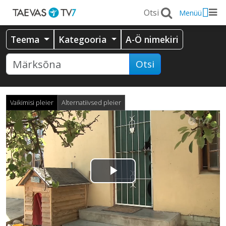
Menüü
Teema
Kategooria
A-Ö nimekiri
Otsi
Vaikimisi pleier
Alternatiivsed pleier
Esita
video