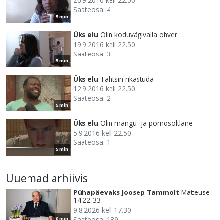
26.9.2016 kell 22.50
Saateosa: 4
5 min
Üks elu
Olin koduvägivalla ohver
19.9.2016 kell 22.50
Saateosa: 3
5 min
Üks elu
Tahtsin rikastuda
12.9.2016 kell 22.50
Saateosa: 2
5 min
Üks elu
Olin mängu- ja pornosõltlane
5.9.2016 kell 22.50
Saateosa: 1
5 min
Uuemad arhiivis
Pühapäevaks Joosep Tammolt
Matteuse
14:22-33
9.8.2026 kell 17.30
Saateosa: 189
10 min