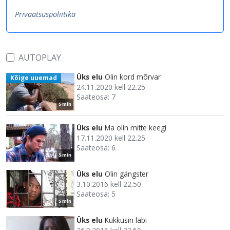
Privaatsuspoliitika
AUTOPLAY
Üks elu
Olin kord mõrvar
Kõige uuemad
24.11.2020 kell 22.25
Saateosa: 7
5 min
Üks elu
Ma olin mitte keegi
17.11.2020 kell 22.25
Saateosa: 6
5 min
Üks elu
Olin gängster
3.10.2016 kell 22.50
Saateosa: 5
5 min
Üks elu
Kukkusin läbi