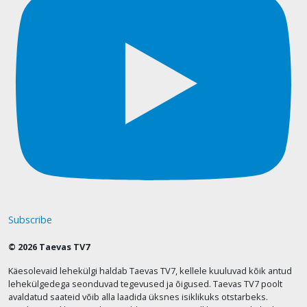
Subscribe
© 2026 Taevas TV7
Käesolevaid lehekülgi haldab Taevas TV7, kellele kuuluvad kõik antud
lehekülgedega seonduvad tegevused ja õigused. Taevas TV7 poolt
avaldatud saateid võib alla laadida üksnes isiklikuks otstarbeks.