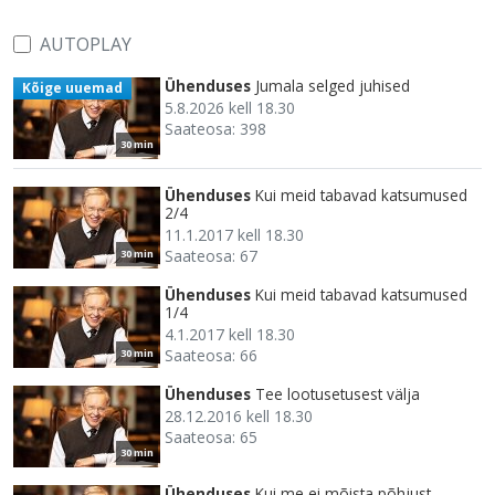
AUTOPLAY
Ühenduses
Jumala selged juhised
Kõige uuemad
5.8.2026 kell 18.30
Saateosa: 398
30 min
Ühenduses
Kui meid tabavad katsumused
2/4
11.1.2017 kell 18.30
Saateosa: 67
30 min
Ühenduses
Kui meid tabavad katsumused
1/4
4.1.2017 kell 18.30
Saateosa: 66
30 min
Ühenduses
Tee lootusetusest välja
28.12.2016 kell 18.30
Saateosa: 65
30 min
Ühenduses
Kui me ei mõista põhjust