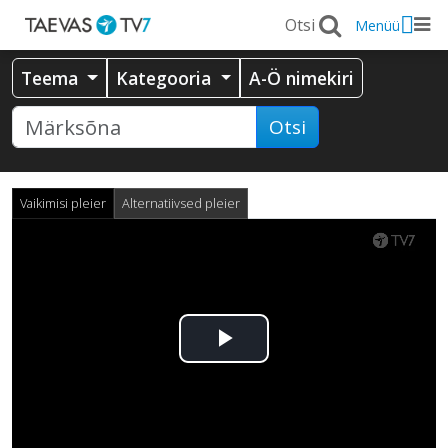
Menüü
Teema
Kategooria
A-Ö nimekiri
Otsi
Vaikimisi pleier
Alternatiivsed pleier
Esita
video