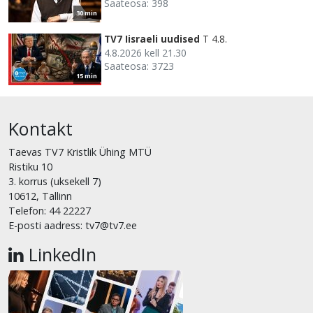
Saateosa: 398
30 min
TV7 Iisraeli uudised
T 4.8.
4.8.2026 kell 21.30
Saateosa: 3723
15 min
Kontakt
Taevas TV7 Kristlik Ühing MTÜ
Ristiku 10
3. korrus (uksekell 7)
10612, Tallinn
Telefon: 44 22227
E-posti aadress: tv7@tv7.ee
LinkedIn