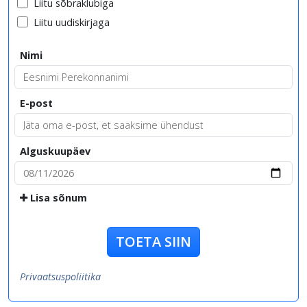
Liitu sõbraklubiga
Liitu uudiskirjaga
Nimi
E-post
Alguskuupäev
Lisa sõnum
TOETA SIIN
Privaatsuspoliitika