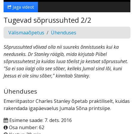
Jaga videot
Tugevad sõprussuhted 2/2
Välismaaõpetus
Ühenduses
Sõprussuhted võivad olla nii suureks õnnistuseks kui ka
needuseks. Dr Stanley räägib, mida kirjutab Piibel
sõprussuhetest ja kuidas luua tõelist ja kestvat sõprussuhet.
"Sa ei saa iialgi olla see sõber, kelleks Jumal sind lõi, kuni
Jeesus ei ole sinu sõber," kinnitab Stanley.
Ühenduses
Emeriitpastor Charles Stanley õpetab praktiliselt, kuidas
rakendada igapäevaelus Jumala Sõna printsiipe.
Esimene saade: 7. dets. 2016
Osa number: 62