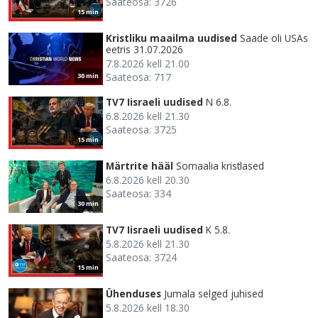
Saateosa: 3726
15 min
Kristliku maailma uudised
Saade oli USAs
eetris 31.07.2026
7.8.2026 kell 21.00
Saateosa: 717
30 min
TV7 Iisraeli uudised
N 6.8.
6.8.2026 kell 21.30
Saateosa: 3725
15 min
Märtrite hääl
Somaalia kristlased
6.8.2026 kell 20.30
Saateosa: 334
30 min
TV7 Iisraeli uudised
K 5.8.
5.8.2026 kell 21.30
Saateosa: 3724
15 min
Ühenduses
Jumala selged juhised
5.8.2026 kell 18.30