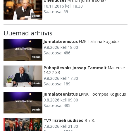
Ühenduses
Mis on Jumala sõna?
16.11.2016 kell 18.30
Saateosa: 59
30 min
Uuemad arhiivis
Jumalateenistus
EMK Tallinna kogudus
9.8.2026 kell 18.00
Saateosa: 486
90 min
Pühapäevaks Joosep Tammolt
Matteuse
14:22-33
9.8.2026 kell 17.30
Saateosa: 189
10 min
Jumalateenistus
EKNK Toompea Kogudus
9.8.2026 kell 09.00
Saateosa: 485
90 min
TV7 Iisraeli uudised
R 7.8.
7.8.2026 kell 21.30