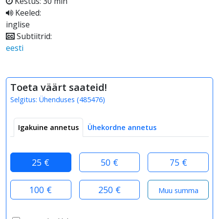
Kestus: 30 min
Keeled:
inglise
Subtiitrid:
eesti
Toeta väärt saateid!
Selgitus:
Ühenduses
(
485476
)
Igakuine annetus
Ühekordne annetus
25 €
50 €
75 €
100 €
250 €