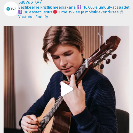
taevas_tv7
Eestikeelne kristlik meediakanal
16 000 elumuutvat saadet
16 aastat Eestis
Otse: tv7.ee ja mobiilirakenduses
Youtube, Spotify