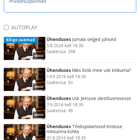
Privaatsuspoliitika
AUTOPLAY
Ühenduses
Jumala selged juhised
Kõige uuemad
5.8.2026 kell 18.30
Saateosa: 398
30 min
Ühenduses
Miks lööb meie usk kõikuma?
14.9.2016 kell 18.30
Saateosa: 50
30 min
Ühenduses
Usk Jeesuse ülestõusmisesse
7.9.2016 kell 18.30
Saateosa: 49
30 min
Ühenduses
Tõekspidamised Kristuse
ristisurma kohta
31.8.2016 kell 18.30