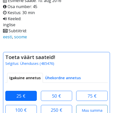
Esimene saade: 10. aug 2016
Osa number: 45
Kestus: 30 min
Keeled:
inglise
Subtiitrid:
eesti
,
soome
Toeta väärt saateid!
Selgitus:
Ühenduses
(
485476
)
Igakuine annetus
Ühekordne annetus
25 €
50 €
75 €
100 €
250 €