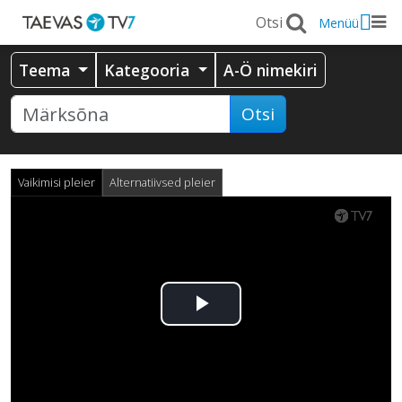
Menüü
Teema
Kategooria
A-Ö nimekiri
Otsi
Vaikimisi pleier
Alternatiivsed pleier
Esita
video