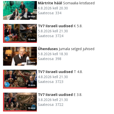
Märtrite hääl
Somaalia kristlased
6.8.2026 kell 20.30
Saateosa: 334
30 min
TV7 Iisraeli uudised
K 5.8.
5.8.2026 kell 21.30
Saateosa: 3724
15 min
Ühenduses
Jumala selged juhised
5.8.2026 kell 18.30
Saateosa: 398
30 min
TV7 Iisraeli uudised
T 4.8.
4.8.2026 kell 21.30
Saateosa: 3723
15 min
TV7 Iisraeli uudised
E 3.8.
3.8.2026 kell 21.30
Saateosa: 3722
15 min