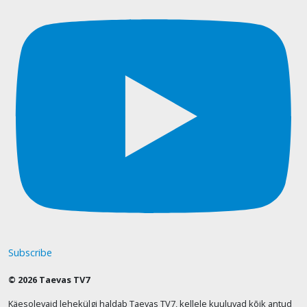
Subscribe
© 2026 Taevas TV7
Käesolevaid lehekülgi haldab Taevas TV7, kellele kuuluvad kõik antud