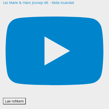
Liis Marie & Hans Joosep Alt - Kiida Issandat
Lae rohkem