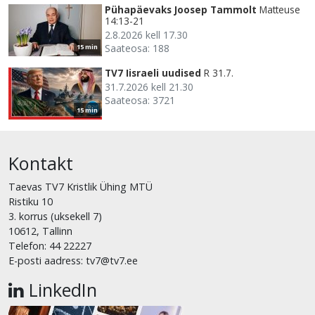
Pühapäevaks Joosep Tammolt
Matteuse
14:13-21
2.8.2026 kell 17.30
Saateosa: 188
15 min
TV7 Iisraeli uudised
R 31.7.
31.7.2026 kell 21.30
Saateosa: 3721
15 min
Kontakt
Taevas TV7 Kristlik Ühing MTÜ
Ristiku 10
3. korrus (uksekell 7)
10612, Tallinn
Telefon: 44 22227
E-posti aadress: tv7@tv7.ee
LinkedIn