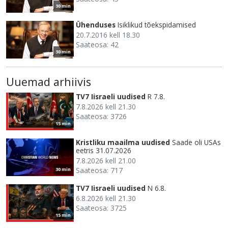
30 min
Ühenduses
Isiklikud tõekspidamised
20.7.2016 kell 18.30
Saateosa: 42
30 min
Uuemad arhiivis
TV7 Iisraeli uudised
R 7.8.
7.8.2026 kell 21.30
Saateosa: 3726
15 min
Kristliku maailma uudised
Saade oli USAs
eetris 31.07.2026
7.8.2026 kell 21.00
Saateosa: 717
30 min
TV7 Iisraeli uudised
N 6.8.
6.8.2026 kell 21.30
Saateosa: 3725
15 min