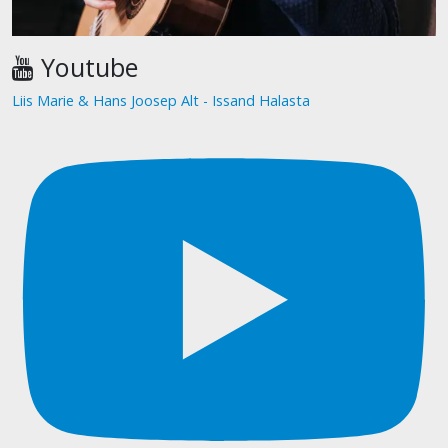
Youtube
Liis Marie & Hans Joosep Alt - Issand Halasta