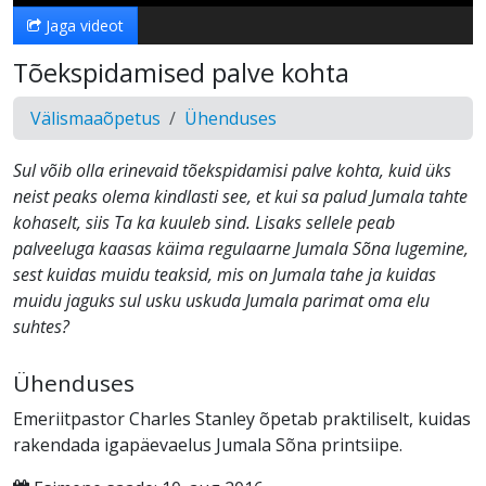
Jaga videot
Tõekspidamised palve kohta
Välismaaõpetus
Ühenduses
Sul võib olla erinevaid tõekspidamisi palve kohta, kuid üks
neist peaks olema kindlasti see, et kui sa palud Jumala tahte
kohaselt, siis Ta ka kuuleb sind. Lisaks sellele peab
palveeluga kaasas käima regulaarne Jumala Sõna lugemine,
sest kuidas muidu teaksid, mis on Jumala tahe ja kuidas
muidu jaguks sul usku uskuda Jumala parimat oma elu
suhtes?
Ühenduses
Emeriitpastor Charles Stanley õpetab praktiliselt, kuidas
rakendada igapäevaelus Jumala Sõna printsiipe.