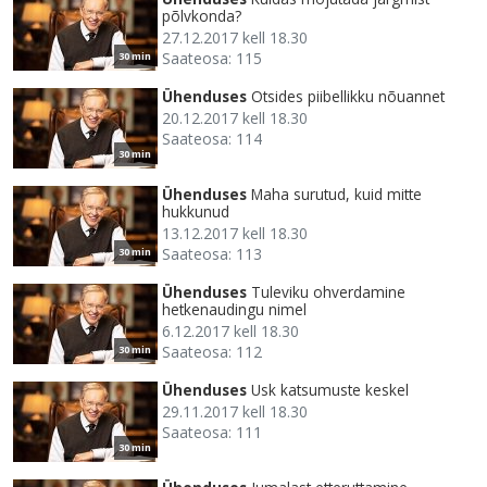
põlvkonda?
27.12.2017 kell 18.30
Saateosa: 115
30 min
Ühenduses
Otsides piibellikku nõuannet
20.12.2017 kell 18.30
Saateosa: 114
30 min
Ühenduses
Maha surutud, kuid mitte
hukkunud
13.12.2017 kell 18.30
Saateosa: 113
30 min
Ühenduses
Tuleviku ohverdamine
hetkenaudingu nimel
6.12.2017 kell 18.30
Saateosa: 112
30 min
Ühenduses
Usk katsumuste keskel
29.11.2017 kell 18.30
Saateosa: 111
30 min