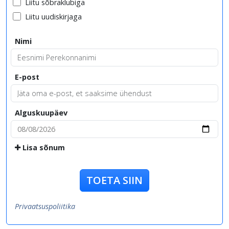
Liitu sõbraklubiga
Liitu uudiskirjaga
Nimi
E-post
Alguskuupäev
Lisa sõnum
TOETA SIIN
Privaatsuspoliitika