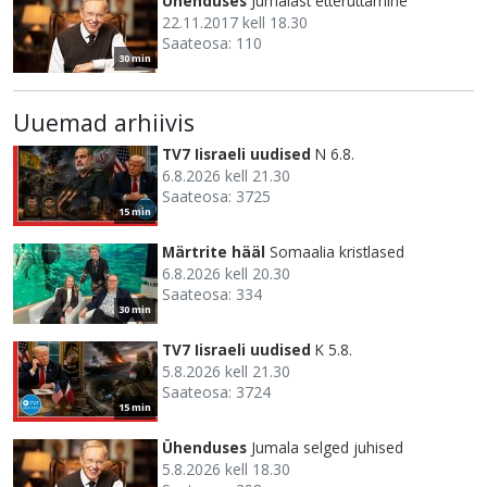
Ühenduses
Jumalast etteruttamine
22.11.2017 kell 18.30
Saateosa: 110
30 min
Uuemad arhiivis
TV7 Iisraeli uudised
N 6.8.
6.8.2026 kell 21.30
Saateosa: 3725
15 min
Märtrite hääl
Somaalia kristlased
6.8.2026 kell 20.30
Saateosa: 334
30 min
TV7 Iisraeli uudised
K 5.8.
5.8.2026 kell 21.30
Saateosa: 3724
15 min
Ühenduses
Jumala selged juhised
5.8.2026 kell 18.30