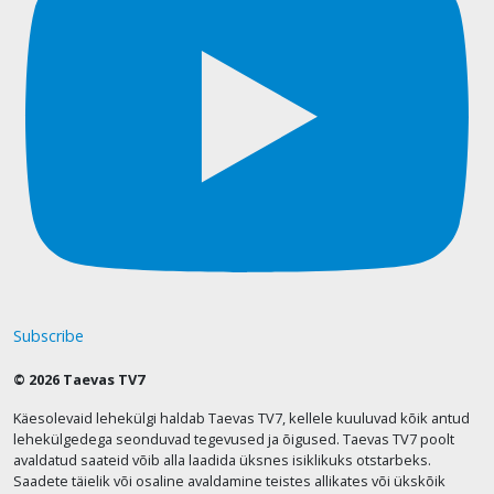
Subscribe
© 2026 Taevas TV7
Käesolevaid lehekülgi haldab Taevas TV7, kellele kuuluvad kõik antud
lehekülgedega seonduvad tegevused ja õigused. Taevas TV7 poolt
avaldatud saateid võib alla laadida üksnes isiklikuks otstarbeks.
Saadete täielik või osaline avaldamine teistes allikates või ükskõik