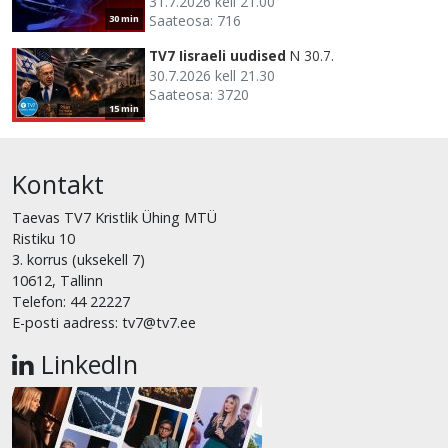
31.7.2026 kell 21.00
Saateosa: 716
30 min
TV7 Iisraeli uudised
N 30.7.
30.7.2026 kell 21.30
Saateosa: 3720
15 min
Kontakt
Taevas TV7 Kristlik Ühing MTÜ
Ristiku 10
3. korrus (uksekell 7)
10612, Tallinn
Telefon: 44 22227
E-posti aadress: tv7@tv7.ee
LinkedIn