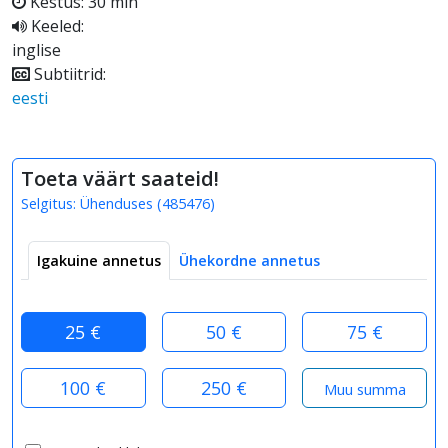
Kestus: 30 min
Keeled:
inglise
Subtiitrid:
eesti
Toeta väärt saateid!
Selgitus:
Ühenduses
(
485476
)
Igakuine annetus
Ühekordne annetus
25 €
50 €
75 €
100 €
250 €