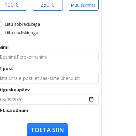
100 €
250 €
Liitu sõbraklubiga
Liitu uudiskirjaga
Nimi
E-post
Alguskuupäev
Lisa sõnum
TOETA SIIN