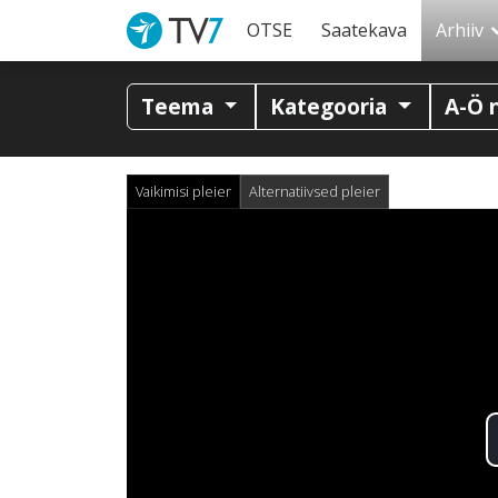
OTSE
Saatekava
Arhiiv
Teema
Kategooria
A-Ö 
Vaikimisi pleier
Alternatiivsed pleier