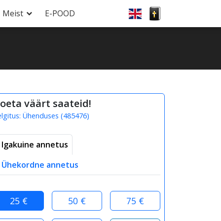
Meist
E-POOD
oeta väärt saateid!
elgitus:
Ühenduses
(
485476
)
Igakuine annetus
Ühekordne annetus
25 €
50 €
75 €