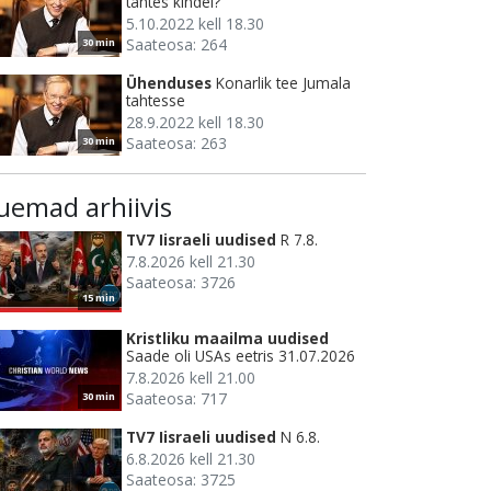
tahtes kindel?
5.10.2022 kell 18.30
Saateosa: 264
30 min
Ühenduses
Konarlik tee Jumala
tahtesse
28.9.2022 kell 18.30
Saateosa: 263
30 min
uemad arhiivis
TV7 Iisraeli uudised
R 7.8.
7.8.2026 kell 21.30
Saateosa: 3726
15 min
Kristliku maailma uudised
Saade oli USAs eetris 31.07.2026
7.8.2026 kell 21.00
Saateosa: 717
30 min
TV7 Iisraeli uudised
N 6.8.
6.8.2026 kell 21.30
Saateosa: 3725