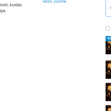
eesti
,
soome
selt, kuidas
ipe.
K