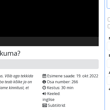
video
iikuma?
us. Võib aga tekkida
Esimene saade: 19. okt 2022
ba teab kõike ja on
Osa number: 266
ame kinnitust, et
Kestus: 30 min
Keeled:
inglise
Subtiitrid: