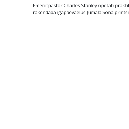
Emeriitpastor Charles Stanley õpetab praktili
rakendada igapäevaelus Jumala Sõna printsi