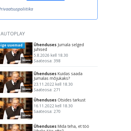
Privaatsuspoliitika
AUTOPLAY
Ühenduses
Jumala selged
õige uuemad
juhised
5.8.2026 kell 18.30
Saateosa: 398
30 min
Ühenduses
Kuidas saada
Jumalas mõjukaks?
23.11.2022 kell 18.30
Saateosa: 271
30 min
Ühenduses
Otsides tarkust
16.11.2022 kell 18.30
Saateosa: 270
30 min
Ühenduses
Mida teha, et töö
läheks täie ette?