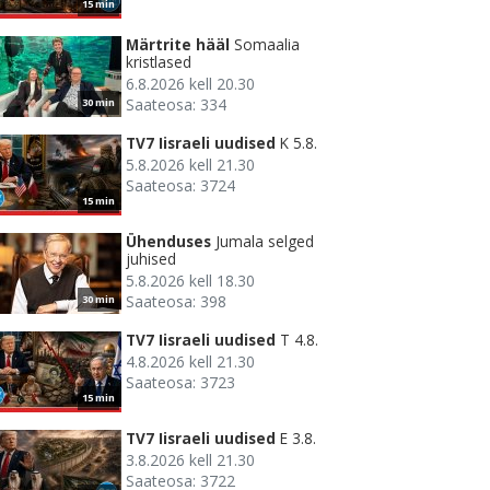
15 min
Märtrite hääl
Somaalia
kristlased
6.8.2026 kell 20.30
Saateosa: 334
30 min
TV7 Iisraeli uudised
K 5.8.
5.8.2026 kell 21.30
Saateosa: 3724
15 min
Ühenduses
Jumala selged
juhised
5.8.2026 kell 18.30
Saateosa: 398
30 min
TV7 Iisraeli uudised
T 4.8.
4.8.2026 kell 21.30
Saateosa: 3723
15 min
TV7 Iisraeli uudised
E 3.8.
3.8.2026 kell 21.30
Saateosa: 3722