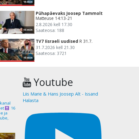
15 min
Pühapäevaks Joosep Tammolt
Matteuse 14:13-21
2.8.2026 kell 17.30
Saateosa: 188
15 min
TV7 Iisraeli uudised
R 31.7.
31.7.2026 kell 21.30
Saateosa: 3721
15 min
Youtube
Liis Marie & Hans Joosep Alt - Issand
Halasta
akanal
et
16
ee ja
ube,