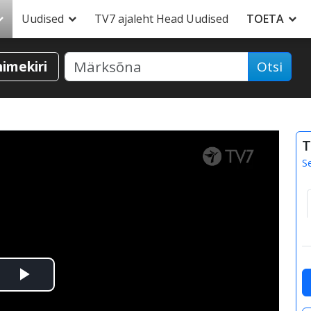
Uudised
TV7 ajaleht Head Uudised
TOETA
nimekiri
Otsi
T
S
Esita