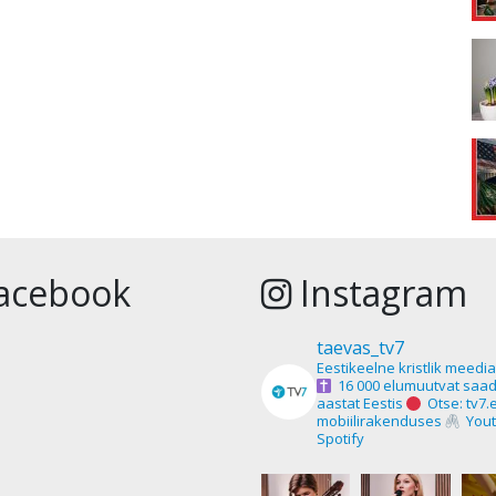
acebook
Instagram
taevas_tv7
Eestikeelne kristlik meedi
16 000 elumuutvat saad
aastat Eestis
Otse: tv7.
mobiilirakenduses
Yout
Spotify