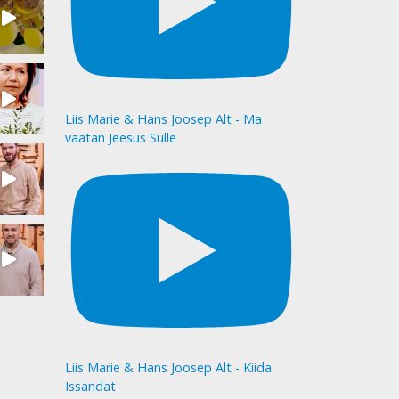
Liis Marie & Hans Joosep Alt - Ma
vaatan Jeesus Sulle
Liis Marie & Hans Joosep Alt - Kiida
Issandat