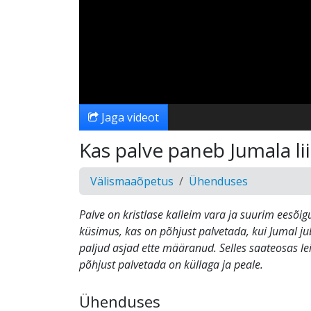
Jaga videot
Kas palve paneb Jumala l
Välismaaõpetus
Ühenduses
Palve on kristlase kalleim vara ja suurim eesõig
küsimus, kas on põhjust palvetada, kui Jumal ju
paljud asjad ette määranud. Selles saateosas lei
põhjust palvetada on küllaga ja peale.
Ühenduses