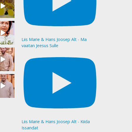
Liis Marie & Hans Joosep Alt - Ma
vaatan Jeesus Sulle
Liis Marie & Hans Joosep Alt - Kiida
Issandat