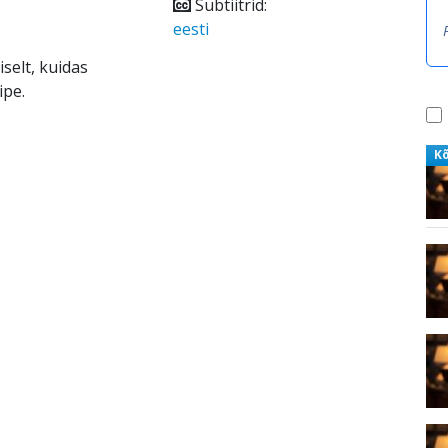
Subtiitrid:
eesti
selt, kuidas
ipe.
K