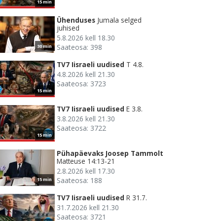
15 min
Ühenduses
Jumala selged
juhised
5.8.2026 kell 18.30
Saateosa: 398
30 min
TV7 Iisraeli uudised
T 4.8.
4.8.2026 kell 21.30
Saateosa: 3723
15 min
TV7 Iisraeli uudised
E 3.8.
3.8.2026 kell 21.30
Saateosa: 3722
15 min
Pühapäevaks Joosep Tammolt
Matteuse 14:13-21
2.8.2026 kell 17.30
Saateosa: 188
15 min
TV7 Iisraeli uudised
R 31.7.
31.7.2026 kell 21.30
Saateosa: 3721