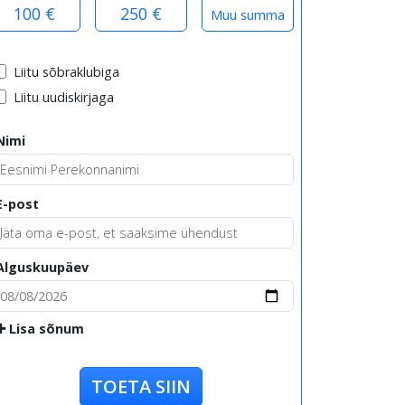
100 €
250 €
Liitu sõbraklubiga
Liitu uudiskirjaga
Nimi
E-post
Alguskuupäev
Lisa sõnum
TOETA SIIN