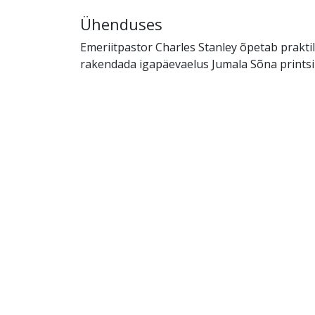
Ühenduses
Emeriitpastor Charles Stanley õpetab praktili
rakendada igapäevaelus Jumala Sõna printsi