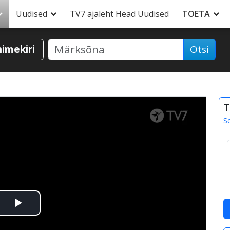
Uudised
TV7 ajaleht Head Uudised
TOETA
nimekiri
Otsi
T
S
Esita