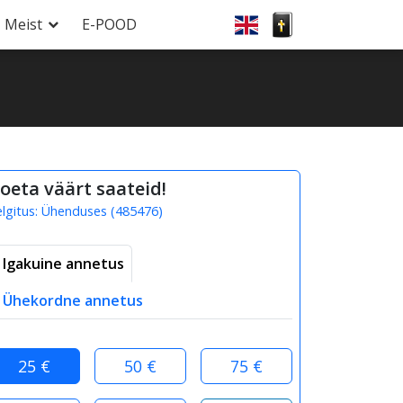
Meist
E-POOD
oeta väärt saateid!
elgitus:
Ühenduses
(
485476
)
Igakuine annetus
Ühekordne annetus
25 €
50 €
75 €