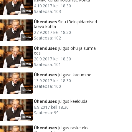
4.10.2017 kell 18.30
Saateosa: 103
30 min
Ühenduses
Sinu tõekspidamised
taeva kohta
27.9.2017 kell 18.30
Saateosa: 102
30 min
Ühenduses
Julgus ohu ja surma
ees
20.9.2017 kell 18.30
Saateosa: 101
30 min
Ühenduses
Julguse kadumine
13.9.2017 kell 18.30
Saateosa: 100
30 min
Ühenduses
Julgus keelduda
6.9.2017 kell 18.30
Saateosa: 99
30 min
Ühenduses
Julgus rasketeks