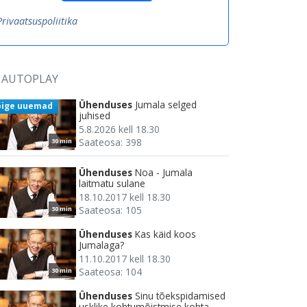
Privaatsuspoliitika
AUTOPLAY
Ühenduses
Jumala selged
õige uuemad
juhised
5.8.2026 kell 18.30
Saateosa: 398
30 min
Ühenduses
Noa - Jumala
laitmatu sulane
18.10.2017 kell 18.30
Saateosa: 105
30 min
Ühenduses
Kas käid koos
Jumalaga?
11.10.2017 kell 18.30
Saateosa: 104
30 min
Ühenduses
Sinu tõekspidamised
usklike kohtumõistmise kohta