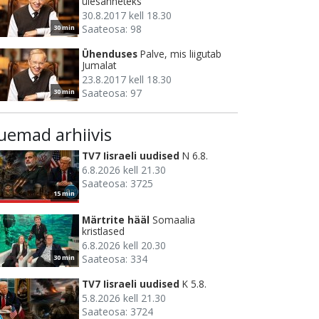
ülesanneteks
30.8.2017 kell 18.30
Saateosa: 98
30 min
Ühenduses
Palve, mis liigutab
Jumalat
23.8.2017 kell 18.30
Saateosa: 97
30 min
uemad arhiivis
TV7 Iisraeli uudised
N 6.8.
6.8.2026 kell 21.30
Saateosa: 3725
15 min
Märtrite hääl
Somaalia
kristlased
6.8.2026 kell 20.30
Saateosa: 334
30 min
TV7 Iisraeli uudised
K 5.8.
5.8.2026 kell 21.30
Saateosa: 3724