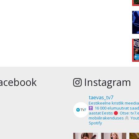
acebook
Instagram
taevas_tv7
Eestikeelne kristlik meedi
16 000 elumuutvat saad
aastat Eestis
Otse: tv7.
mobiilirakenduses
Yout
Spotify