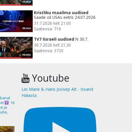
15 min
Kristliku maailma uudised
Saade oli USAs eetris 24.07.2026
31.7.2026 kell 21.00
Saateosa: 716
30 min
TV7 Iisraeli uudised
N 30.7.
30.7.2026 kell 21.30
Saateosa: 3720
15 min
Youtube
Liis Marie & Hans Joosep Alt - Issand
Halasta
akanal
et
16
ee ja
ube,