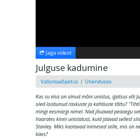
Jaga videot
Julguse kadumine
Välismaaõpetus
Ühenduses
Kas su elus on olnud mõni unistus, igatsus või J
oled loobunud raskuste ja kahtluste tõttu? "Tih
mingi eesmärgi nimel. Nad jõuavad peaaegu sel
haarates kinni unistatust, kuid jäävad sellest sii
Stanley. Miks kaotavad inimesed selle, mis on n
käes?