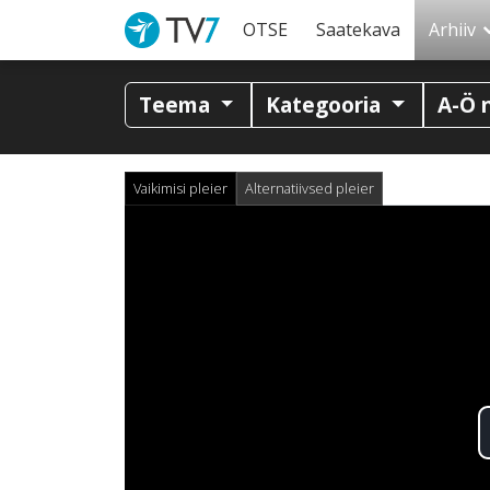
OTSE
Saatekava
Arhiiv
Teema
Kategooria
A-Ö 
Vaikimisi pleier
Alternatiivsed pleier