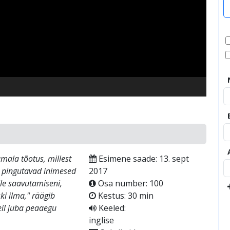
video
umala tõotus, millest
Esimene saade: 13. sept
ti pingutavad inimesed
2017
le saavutamiseni,
Osa number: 100
ski ilma," räägib
Kestus: 30 min
eil juba peaaegu
Keeled:
inglise