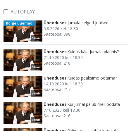
AUTOPLAY
Ühenduses
Jumala selged juhised
Kõige uuemad
5.8.2026 kell 18.30
Saateosa: 398
30 min
Ühenduses
Kuidas käia Jumala plaanis?
21.10.2020 kell 18.30
Saateosa: 218
30 min
Ühenduses
Kuidas peaksime ootama?
14.10.2020 kell 18.30
Saateosa: 217
30 min
Ühenduses
Kui Jumal palub meil oodata
7.10.2020 kell 18.30
Saateosa: 216
30 min
Ühenduses
Palve, mis liigutab Jumalat