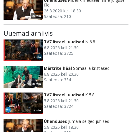
Ühenduses
Piibellik mediteerimine julguse
üle
26.8.2020 kell 18.30
Saateosa: 210
30 min
Uuemad arhiivis
TV7 Iisraeli uudised
N 6.8.
6.8.2026 kell 21.30
Saateosa: 3725
15 min
Märtrite hääl
Somaalia kristlased
6.8.2026 kell 20.30
Saateosa: 334
30 min
TV7 Iisraeli uudised
K 5.8.
5.8.2026 kell 21.30
Saateosa: 3724
15 min
Ühenduses
Jumala selged juhised
5.8.2026 kell 18.30