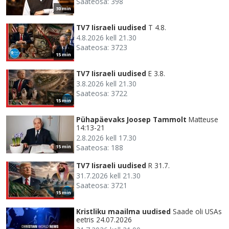
Saateosa: 398
30 min
TV7 Iisraeli uudised
T 4.8.
4.8.2026 kell 21.30
Saateosa: 3723
15 min
TV7 Iisraeli uudised
E 3.8.
3.8.2026 kell 21.30
Saateosa: 3722
15 min
Pühapäevaks Joosep Tammolt
Matteuse
14:13-21
2.8.2026 kell 17.30
Saateosa: 188
15 min
TV7 Iisraeli uudised
R 31.7.
31.7.2026 kell 21.30
Saateosa: 3721
15 min
Kristliku maailma uudised
Saade oli USAs
eetris 24.07.2026