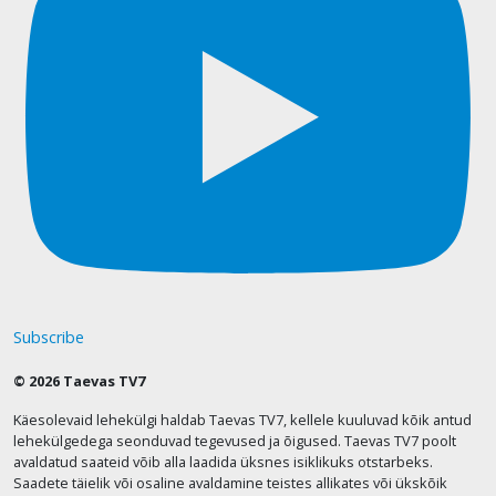
Subscribe
© 2026 Taevas TV7
Käesolevaid lehekülgi haldab Taevas TV7, kellele kuuluvad kõik antud
lehekülgedega seonduvad tegevused ja õigused. Taevas TV7 poolt
avaldatud saateid võib alla laadida üksnes isiklikuks otstarbeks.
Saadete täielik või osaline avaldamine teistes allikates või ükskõik