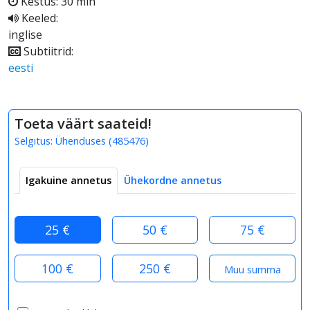
Kestus: 30 min
Keeled:
inglise
Subtiitrid:
eesti
Toeta väärt saateid!
Selgitus:
Ühenduses
(
485476
)
Igakuine annetus
Ühekordne annetus
25 €
50 €
75 €
100 €
250 €