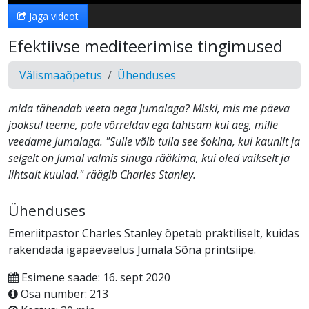
Jaga videot
Efektiivse mediteerimise tingimused
Välismaaõpetus
Ühenduses
mida tähendab veeta aega Jumalaga? Miski, mis me päeva
jooksul teeme, pole võrreldav ega tähtsam kui aeg, mille
veedame Jumalaga. "Sulle võib tulla see šokina, kui kaunilt ja
selgelt on Jumal valmis sinuga rääkima, kui oled vaikselt ja
lihtsalt kuulad." räägib Charles Stanley.
Ühenduses
Emeriitpastor Charles Stanley õpetab praktiliselt, kuidas
rakendada igapäevaelus Jumala Sõna printsiipe.
Esimene saade: 16. sept 2020
Osa number: 213