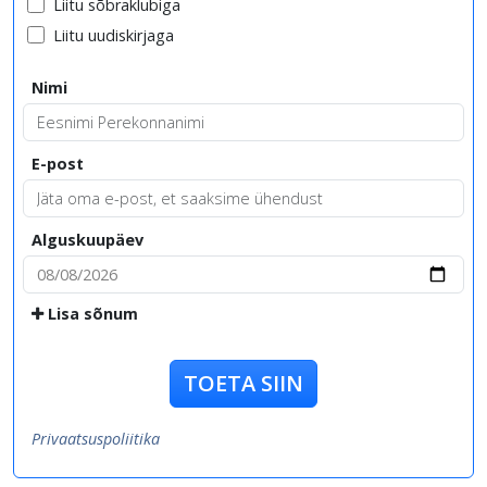
Liitu sõbraklubiga
Liitu uudiskirjaga
Nimi
E-post
Alguskuupäev
Lisa sõnum
TOETA SIIN
Privaatsuspoliitika