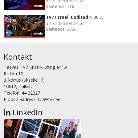
31.7.2026 kell 21.00
Saateosa: 716
30 min
TV7 Iisraeli uudised
N 30.7.
30.7.2026 kell 21.30
Saateosa: 3720
15 min
Kontakt
Taevas TV7 Kristlik Ühing MTÜ
Ristiku 10
3. korrus (uksekell 7)
10612, Tallinn
Telefon: 44 22227
E-posti aadress: tv7@tv7.ee
LinkedIn