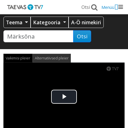
Menüü
Teema
Kategooria
A-Ö nimekiri
Otsi
Vaikimisi pleier
Alternatiivsed pleier
Esita
video