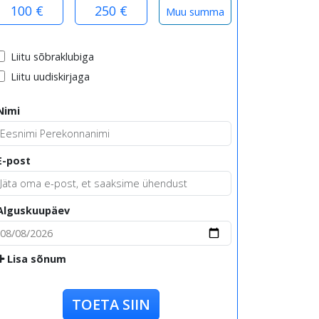
100 €
250 €
Liitu sõbraklubiga
Liitu uudiskirjaga
Nimi
E-post
Alguskuupäev
Lisa sõnum
TOETA SIIN