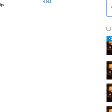
eesti
ipe.
K