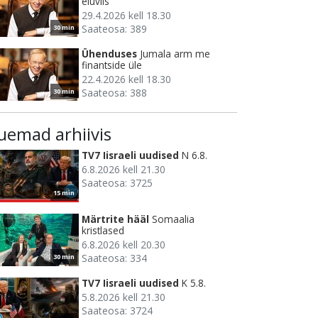
eluviis
29.4.2026 kell 18.30
Saateosa: 389
30 min
Ühenduses
Jumala arm me
finantside üle
22.4.2026 kell 18.30
Saateosa: 388
30 min
uemad arhiivis
TV7 Iisraeli uudised
N 6.8.
6.8.2026 kell 21.30
Saateosa: 3725
15 min
Märtrite hääl
Somaalia
kristlased
6.8.2026 kell 20.30
Saateosa: 334
30 min
TV7 Iisraeli uudised
K 5.8.
5.8.2026 kell 21.30
Saateosa: 3724