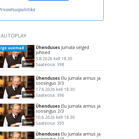
Privaatsuspoliitika
AUTOPLAY
Ühenduses
Jumala selged
õige uuemad
juhised
5.8.2026 kell 18.30
Saateosa: 398
30 min
Ühenduses
Elu Jumala armus ja
soosingus 3/3
17.6.2026 kell 18.30
Saateosa: 396
30 min
Ühenduses
Elu Jumala armus ja
soosingus 2/3
10.6.2026 kell 18.30
Saateosa: 395
30 min
Ühenduses
Elu Jumala armus ja
soosingus 1/3