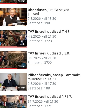
15 min
Ühenduses
Jumala selged
juhised
5.8.2026 kell 18.30
Saateosa: 398
30 min
TV7 Iisraeli uudised
T 4.8.
4.8.2026 kell 21.30
Saateosa: 3723
15 min
TV7 Iisraeli uudised
E 3.8.
3.8.2026 kell 21.30
Saateosa: 3722
15 min
Pühapäevaks Joosep Tammolt
Matteuse 14:13-21
2.8.2026 kell 17.30
Saateosa: 188
15 min
TV7 Iisraeli uudised
R 31.7.
31.7.2026 kell 21.30
Saateosa: 3721