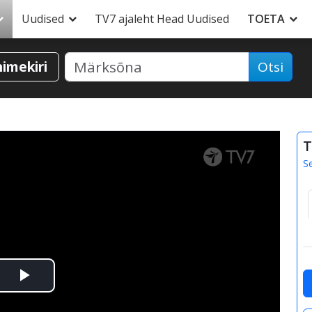
Uudised
TV7 ajaleht Head Uudised
TOETA
nimekiri
Otsi
T
S
Esita