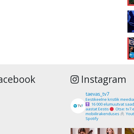
acebook
Instagram
taevas_tv7
Eestikeelne kristlik meedi
16 000 elumuutvat saad
aastat Eestis
Otse: tv7.
mobiilirakenduses
Yout
Spotify