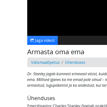
Jaga videot
Armasta oma ema
Välismaaõpetus
Ühenduses
Dr. Stanley jagab kümnest erinevast viisist, k
ema. Millised iganes ka me emad pole olnud – 
armastust, lugupidamist ja ka andestust, kui tar
Ühenduses
Emeriitpastor Charles Stanley õpetab praktili