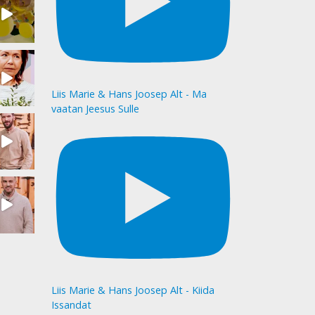
Liis Marie & Hans Joosep Alt - Ma
vaatan Jeesus Sulle
Liis Marie & Hans Joosep Alt - Kiida
Issandat