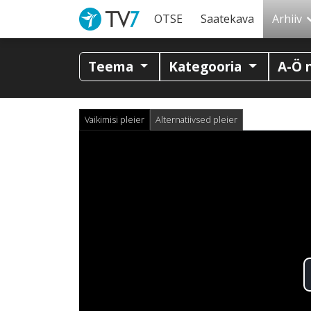
OTSE
Saatekava
Arhiiv
Teema
Kategooria
A-Ö 
Vaikimisi pleier
Alternatiivsed pleier