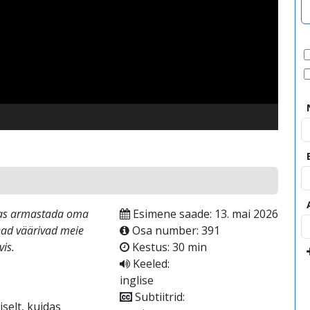
video
uidas armastada oma
Esimene saade: 13. mai 2026
nad väärivad meie
Osa number: 391
vis.
Kestus: 30 min
Keeled:
inglise
Subtiitrid:
selt, kuidas