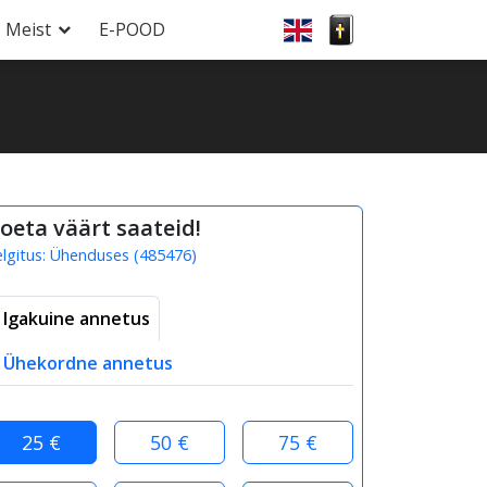
Meist
E-POOD
oeta väärt saateid!
elgitus:
Ühenduses
(
485476
)
Igakuine annetus
Ühekordne annetus
25 €
50 €
75 €