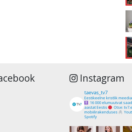
acebook
Instagram
taevas_tv7
Eestikeelne kristlik meedi
16 000 elumuutvat saad
aastat Eestis
Otse: tv7.
mobiilirakenduses
Yout
Spotify