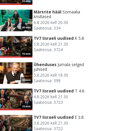
15 min
Märtrite hääl
Somaalia
kristlased
6.8.2026 kell 20.30
Saateosa: 334
30 min
TV7 Iisraeli uudised
K 5.8.
5.8.2026 kell 21.30
Saateosa: 3724
15 min
Ühenduses
Jumala selged
juhised
5.8.2026 kell 18.30
Saateosa: 398
30 min
TV7 Iisraeli uudised
T 4.8.
4.8.2026 kell 21.30
Saateosa: 3723
15 min
TV7 Iisraeli uudised
E 3.8.
3.8.2026 kell 21.30
Saateosa: 3722