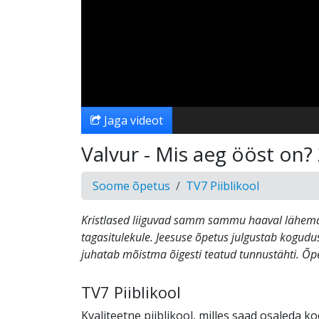
Jaga videot
Valvur - Mis aeg ööst on?
Soome õpetus
TV7 Piiblikool
Kristlased liiguvad samm sammu haaval lähema
tagasitulekule. Jeesuse õpetus julgustab kogudus
juhatab mõistma õigesti teatud tunnustähti. Õp
TV7 Piiblikool
Kvaliteetne piiblikool, milles saad osaleda 