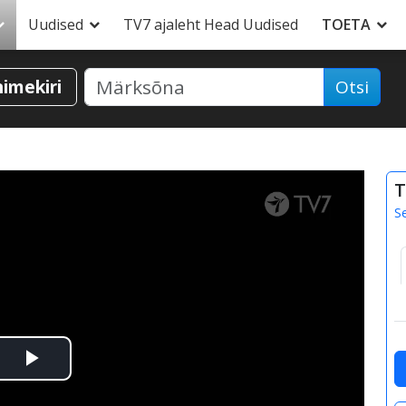
Uudised
TV7 ajaleht Head Uudised
TOETA
nimekiri
Otsi
T
S
Esita