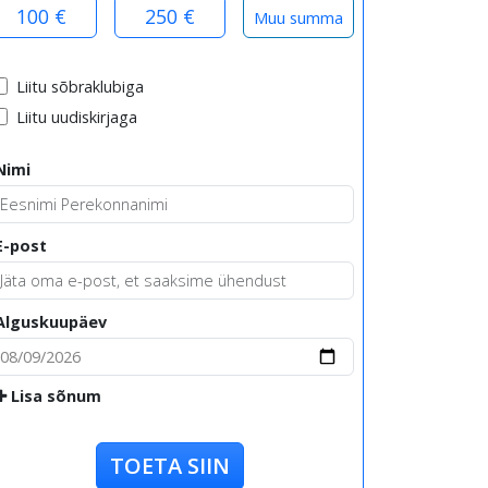
100 €
250 €
Liitu sõbraklubiga
Liitu uudiskirjaga
Nimi
E-post
Alguskuupäev
Lisa sõnum
TOETA SIIN