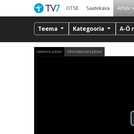
OTSE
Saatekava
Arhiiv
Teema
Kategooria
A-Ö 
Vaikimisi pleier
Alternatiivsed pleier