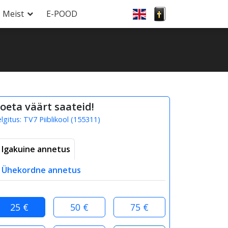
Meist
E-POOD
oeta väärt saateid!
elgitus:
TV7 Piiblikool
(
155311
)
Igakuine annetus
Ühekordne annetus
25 €
50 €
75 €