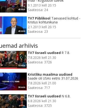
maa - koguduse tulevik
9.1.2013 kell 20.15
Saateosa: 24
45 min
TV7 Piiblikool
Taevased kohtud -
Kristus kohtunikuna
2.1.2013 kell 20.15
Saateosa: 23
45 min
uemad arhiivis
TV7 Iisraeli uudised
R 7.8.
7.8.2026 kell 21.30
Saateosa: 3726
15 min
Kristliku maailma uudised
Saade oli USAs eetris 31.07.2026
7.8.2026 kell 21.00
Saateosa: 717
30 min
TV7 Iisraeli uudised
N 6.8.
6.8.2026 kell 21.30
Saateosa: 3725