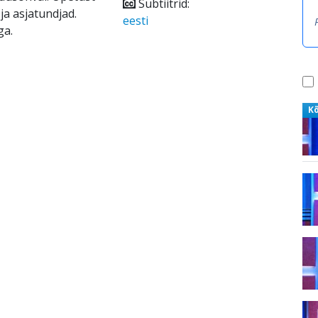
Subtiitrid:
ja asjatundjad.
eesti
ga.
K