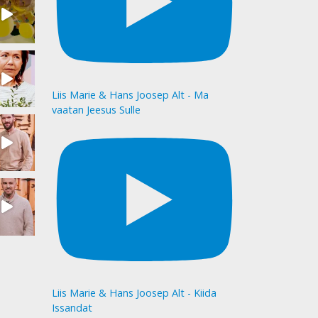
Liis Marie & Hans Joosep Alt - Ma
vaatan Jeesus Sulle
Liis Marie & Hans Joosep Alt - Kiida
Issandat