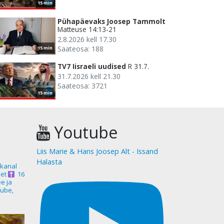
15 min
Pühapäevaks Joosep Tammolt
Matteuse 14:13-21
2.8.2026 kell 17.30
Saateosa: 188
15 min
TV7 Iisraeli uudised
R 31.7.
31.7.2026 kell 21.30
Saateosa: 3721
15 min
Youtube
Liis Marie & Hans Joosep Alt - Issand
Halasta
akanal
et
16
ee ja
ube,