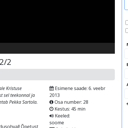
video
 2/2
le Kristuse
Esimene saade: 6. veebr
t sel teekonnal ja
2013
etab Pekka Sartola.
Osa number: 28
Kestus: 45 min
Keeled:
soome
kodusohval! Õpetust