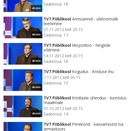
Saateosa: 18
45 min
TV7 Piiblikool
Armuannid - üleloomulik
teenimine
21.11.2012 kell 20.15
Saateosa: 17
45 min
TV7 Piiblikool
Misjonitöö - hingede
võitmine
14.11.2012 kell 20.15
Saateosa: 16
45 min
TV7 Piiblikool
Kogudus - Kristuse ihu
7.11.2012 kell 20.15
Saateosa: 15
45 min
TV7 Piiblikool
Kristlaste ühendus - tunnistus
maailmale
31.10.2012 kell 20.15
Saateosa: 14
45 min
TV7 Piiblikool
Perekond - kasvamisest Isa
armastuses