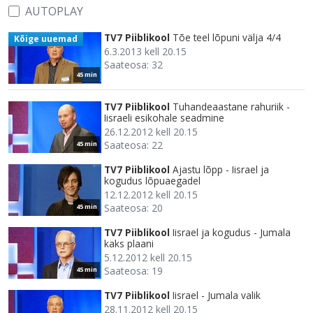
AUTOPLAY
TV7 Piiblikool
Tõe teel lõpuni välja 4/4
Kõige uuemad
6.3.2013 kell 20.15
Saateosa: 32
45 min
TV7 Piiblikool
Tuhandeaastane rahuriik -
Iisraeli esikohale seadmine
26.12.2012 kell 20.15
Saateosa: 22
45 min
TV7 Piiblikool
Ajastu lõpp - Iisrael ja
kogudus lõpuaegadel
12.12.2012 kell 20.15
Saateosa: 20
45 min
TV7 Piiblikool
Iisrael ja kogudus - Jumala
kaks plaani
5.12.2012 kell 20.15
Saateosa: 19
45 min
TV7 Piiblikool
Iisrael - Jumala valik
28.11.2012 kell 20.15