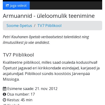
Jaga videot
Armuannid - üleloomulik teenimine
Soome õpetus
TV7 Piiblikool
Petri Kauhanen õpetab verbaalsetest talentidest ning
ilmutuslikest ja väe andidest.
TV7 Piiblikool
Kvaliteetne piiblikool, milles saad osaleda kodusohval!
Õpetust jagavad eri kirikkondade esindajad, karjased ja
asjatundjad. Piiblikool sündis koostöös Järvenpää
Missioga.
Esimene saade: 21. nov. 2012
Osa number: 17
Kestus: 45 min