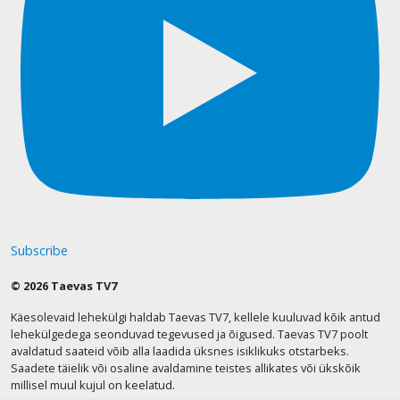
Subscribe
© 2026 Taevas TV7
Käesolevaid lehekülgi haldab Taevas TV7, kellele kuuluvad kõik antud
lehekülgedega seonduvad tegevused ja õigused. Taevas TV7 poolt
avaldatud saateid võib alla laadida üksnes isiklikuks otstarbeks.
Saadete täielik või osaline avaldamine teistes allikates või ükskõik
millisel muul kujul on keelatud.