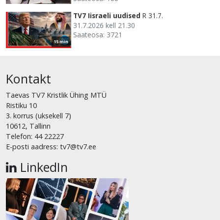
TV7 Iisraeli uudised
R 31.7.
31.7.2026 kell 21.30
Saateosa: 3721
15 min
Kontakt
Taevas TV7 Kristlik Ühing MTÜ
Ristiku 10
3. korrus (uksekell 7)
10612, Tallinn
Telefon: 44 22227
E-posti aadress: tv7@tv7.ee
LinkedIn