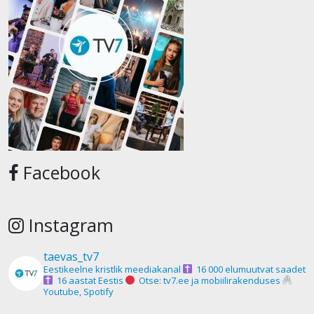
Facebook
Instagram
taevas_tv7
Eestikeelne kristlik meediakanal
16 000 elumuutvat saadet
16 aastat Eestis
Otse: tv7.ee ja mobiilirakenduses
Youtube, Spotify