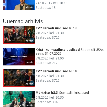
24.10.2012 kell 20.15
Saateosa: 13
45 min
Uuemad arhiivis
TV7 Iisraeli uudised
R 7.8.
7.8.2026 kell 21.30
Saateosa: 3726
15 min
Kristliku maailma uudised
Saade oli USAs
eetris 31.07.2026
7.8.2026 kell 21.00
Saateosa: 717
30 min
TV7 Iisraeli uudised
N 6.8.
6.8.2026 kell 21.30
Saateosa: 3725
15 min
Märtrite hääl
Somaalia kristlased
6.8.2026 kell 20.30
Saateosa: 334
30 min