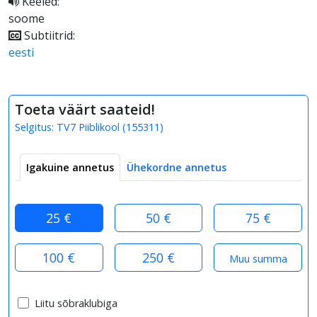
Keeled:
soome
Subtiitrid:
eesti
Toeta väärt saateid!
Selgitus:
TV7 Piiblikool
(
155311
)
Igakuine annetus
Ühekordne annetus
25 €
50 €
75 €
100 €
250 €
Liitu sõbraklubiga