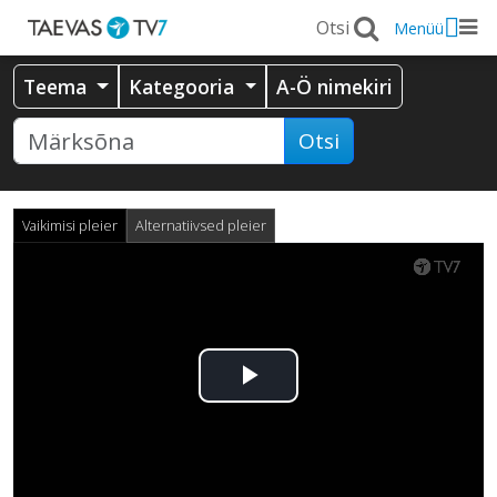
Menüü
Teema
Kategooria
A-Ö nimekiri
Otsi
Vaikimisi pleier
Alternatiivsed pleier
Esita
video