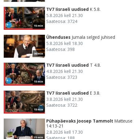
TV7 Iisraeli uudised
K 5.8.
5.8.2026 kell 21.30
Saateosa: 3724
15 min
Ühenduses
Jumala selged juhised
5.8.2026 kell 18.30
Saateosa: 398
30 min
TV7 Iisraeli uudised
T 4.8.
4.8.2026 kell 21.30
Saateosa: 3723
15 min
TV7 Iisraeli uudised
E 3.8.
3.8.2026 kell 21.30
Saateosa: 3722
15 min
Pühapäevaks Joosep Tammolt
Matteuse
14:13-21
2.8.2026 kell 17.30
Saateosa: 188
15 min