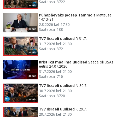
Saateosa: 3722
15 min
Pühapäevaks Joosep Tammolt
Matteuse
14:13-21
2.8.2026 kell 17.30
Saateosa: 188
15 min
TV7 Iisraeli uudised
R 31.7.
31.7.2026 kell 21.30
Saateosa: 3721
15 min
Kristliku maailma uudised
Saade oli USAs
eetris 24.07.2026
31.7.2026 kell 21.00
Saateosa: 716
30 min
TV7 Iisraeli uudised
N 30.7.
30.7.2026 kell 21.30
Saateosa: 3720
15 min
TV7 Iisraeli uudised
K 29.7.
29.7.2026 kell 21.30