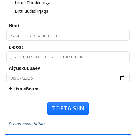
Liitu sõbraklubiga
Liitu uudiskirjaga
Nimi
E-post
Alguskuupäev
Lisa sõnum
TOETA SIIN
Privaatsuspoliitika