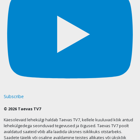
Subscribe
© 2026 Taevas TV7
Käesolevaid lehekülgi haldab Taevas TV7, kellele kuuluvad kõik antud
lehekülgedega seonduvad tegevused ja õigused. Taevas TV7 poolt
avaldatud saateid võib alla laadida üksnes isiklikuks otstarbeks.
Saadete täielik või osaline avaldamine teistes allikates või ükskõik