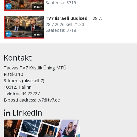
Saateosa: 3719
15 min
TV7 Iisraeli uudised
T 28.7.
28.7.2026 kell 21.30
Saateosa: 3718
15 min
Kontakt
Taevas TV7 Kristlik Ühing MTÜ
Ristiku 10
3. korrus (uksekell 7)
10612, Tallinn
Telefon: 44 22227
E-posti aadress: tv7@tv7.ee
LinkedIn