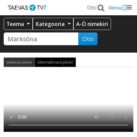
Menüü
Teema
Kategooria
A-Ö nimekiri
Otsi
Vaikimisi pleier
Alternatiivsed pleier