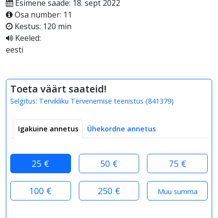
Esimene saade: 18. sept 2022
Osa number: 11
Kestus: 120 min
Keeled:
eesti
Toeta väärt saateid!
Selgitus:
Tervikliku Tervenemise teenistus
(
841379
)
Igakuine annetus
Ühekordne annetus
25 €
50 €
75 €
100 €
250 €