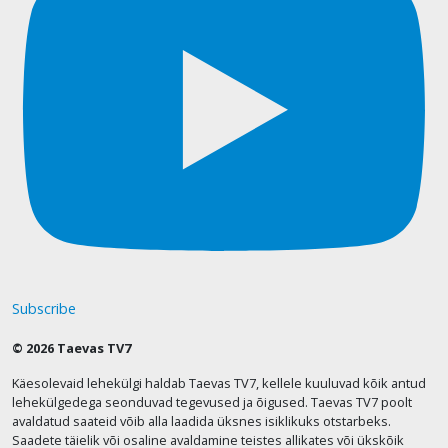
Subscribe
© 2026 Taevas TV7
Käesolevaid lehekülgi haldab Taevas TV7, kellele kuuluvad kõik antud
lehekülgedega seonduvad tegevused ja õigused. Taevas TV7 poolt
avaldatud saateid võib alla laadida üksnes isiklikuks otstarbeks.
Saadete täielik või osaline avaldamine teistes allikates või ükskõik