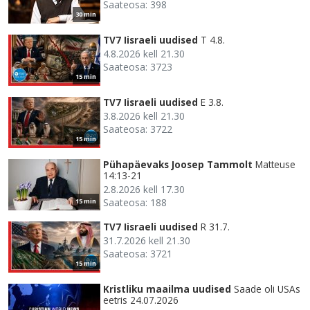
Saateosa: 398
30 min
TV7 Iisraeli uudised
T 4.8.
4.8.2026 kell 21.30
Saateosa: 3723
15 min
TV7 Iisraeli uudised
E 3.8.
3.8.2026 kell 21.30
Saateosa: 3722
15 min
Pühapäevaks Joosep Tammolt
Matteuse
14:13-21
2.8.2026 kell 17.30
Saateosa: 188
15 min
TV7 Iisraeli uudised
R 31.7.
31.7.2026 kell 21.30
Saateosa: 3721
15 min
Kristliku maailma uudised
Saade oli USAs
eetris 24.07.2026