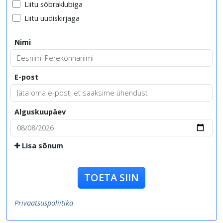
Liitu sõbraklubiga
Liitu uudiskirjaga
Nimi
E-post
Alguskuupäev
Lisa sõnum
TOETA SIIN
Privaatsuspoliitika