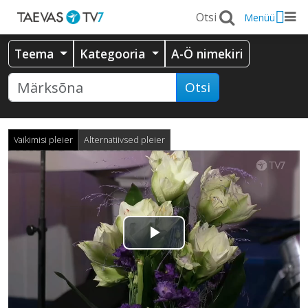
Menüü
Teema
Kategooria
A-Ö nimekiri
Otsi
Vaikimisi pleier
Alternatiivsed pleier
Esita
video