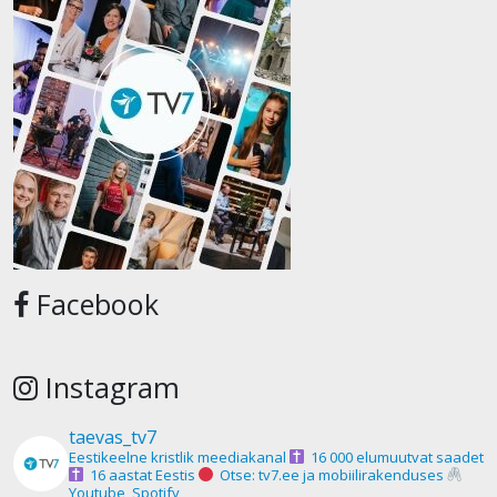
Facebook
Instagram
taevas_tv7
Eestikeelne kristlik meediakanal
16 000 elumuutvat saadet
16 aastat Eestis
Otse: tv7.ee ja mobiilirakenduses
Youtube, Spotify