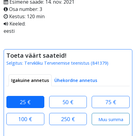
Esimene saade: 14. nov. 2021
Osa number: 3
Kestus: 120 min
Keeled:
eesti
Toeta väärt saateid!
Selgitus:
Tervikliku Tervenemise teenistus
(
841379
)
Igakuine annetus
Ühekordne annetus
25 €
50 €
75 €
100 €
250 €