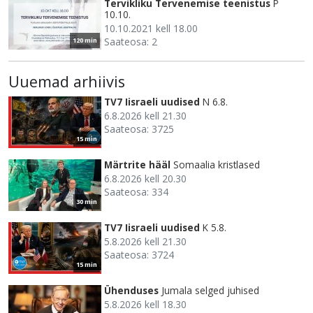
Tervikliku Tervenemise teenistus
P
10.10.
10.10.2021 kell 18.00
Saateosa: 2
120 min
Uuemad arhiivis
TV7 Iisraeli uudised
N 6.8.
6.8.2026 kell 21.30
Saateosa: 3725
15 min
Märtrite hääl
Somaalia kristlased
6.8.2026 kell 20.30
Saateosa: 334
30 min
TV7 Iisraeli uudised
K 5.8.
5.8.2026 kell 21.30
Saateosa: 3724
15 min
Ühenduses
Jumala selged juhised
5.8.2026 kell 18.30