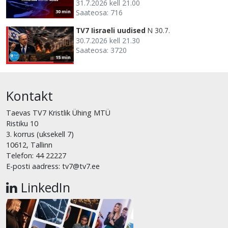
31.7.2026 kell 21.00
Saateosa: 716
30 min
TV7 Iisraeli uudised
N 30.7.
30.7.2026 kell 21.30
Saateosa: 3720
15 min
Kontakt
Taevas TV7 Kristlik Ühing MTÜ
Ristiku 10
3. korrus (uksekell 7)
10612, Tallinn
Telefon: 44 22227
E-posti aadress: tv7@tv7.ee
LinkedIn