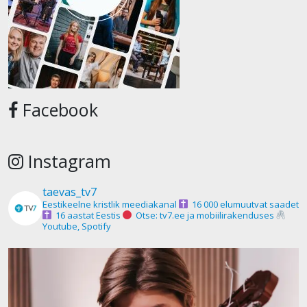
Facebook
Instagram
taevas_tv7
Eestikeelne kristlik meediakanal
16 000 elumuutvat saadet
16 aastat Eestis
Otse: tv7.ee ja mobiilirakenduses
Youtube, Spotify