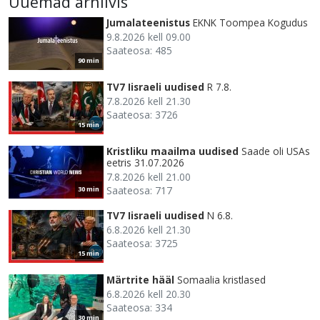
Uuemad arhiivis
Jumalateenistus
EKNK Toompea Kogudus
9.8.2026 kell 09.00
Saateosa: 485
90 min
TV7 Iisraeli uudised
R 7.8.
7.8.2026 kell 21.30
Saateosa: 3726
15 min
Kristliku maailma uudised
Saade oli USAs
eetris 31.07.2026
7.8.2026 kell 21.00
Saateosa: 717
30 min
TV7 Iisraeli uudised
N 6.8.
6.8.2026 kell 21.30
Saateosa: 3725
15 min
Märtrite hääl
Somaalia kristlased
6.8.2026 kell 20.30
Saateosa: 334
30 min