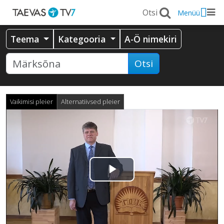
Menüü
Teema
Kategooria
A-Ö nimekiri
Otsi
Vaikimisi pleier
Alternatiivsed pleier
Esita
video