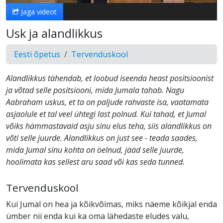
Jaga videot
Usk ja alandlikkus
Eesti õpetus
Tervenduskool
Alandlikkus tähendab, et loobud iseenda heast positsioonist
ja võtad selle positsiooni, mida Jumala tahab. Nagu
Aabraham uskus, et ta on paljude rahvaste isa, vaatamata
asjaolule et tal veel ühtegi last polnud. Kui tahad, et Jumal
võiks hämmastavaid asju sinu elus teha, siis alandlikkus on
võti selle juurde. Alandlikkus on just see - teada saades,
mida Jumal sinu kohta on öelnud, jääd selle juurde,
hoolimata kas sellest aru saad või kas seda tunned.
Tervenduskool
Kui Jumal on hea ja kõikvõimas, miks näeme kõikjal enda
ümber nii enda kui ka oma lähedaste eludes valu,