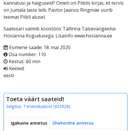
kannatusi ja haiguseid? Ometi on Piiblis kirjas, et tervis
on Jumala laste leib. Pastor Jaanus Ringmäe uurib
teemat Piibli alusel.
Saatesari valmib koostöös Tallinna Täisevangeelse
Hosianna Kogudusega. Lisainfo www.hosianna.ee
Esimene saade: 18. mai 2020
Osa number: 110
Kestus: 60 min
Keeled:
eesti
Toeta väärt saateid!
Selgitus:
Tervenduskool
(
632928
)
Igakuine annetus
Ühekordne annetus