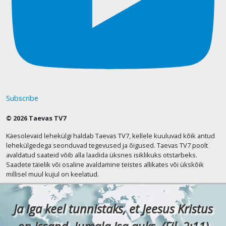
Subscribe
© 2026 Taevas TV7
Käesolevaid lehekülgi haldab Taevas TV7, kellele kuuluvad kõik antud
lehekülgedega seonduvad tegevused ja õigused. Taevas TV7 poolt
avaldatud saateid võib alla laadida üksnes isiklikuks otstarbeks.
Saadete täielik või osaline avaldamine teistes allikates või ükskõik
millisel muul kujul on keelatud.
Ja iga keel tunnistaks, et Jeesus Kristus