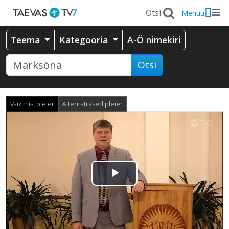
Menüü
Teema
Kategooria
A-Ö nimekiri
Otsi
Vaikimisi pleier
Alternatiivsed pleier
Esita
video