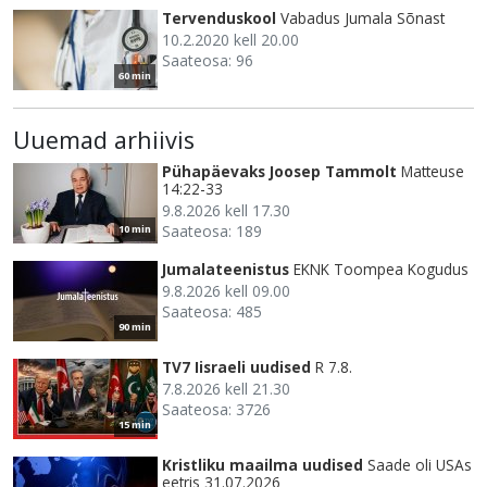
Tervenduskool
Vabadus Jumala Sõnast
10.2.2020 kell 20.00
Saateosa: 96
60 min
Uuemad arhiivis
Pühapäevaks Joosep Tammolt
Matteuse
14:22-33
9.8.2026 kell 17.30
Saateosa: 189
10 min
Jumalateenistus
EKNK Toompea Kogudus
9.8.2026 kell 09.00
Saateosa: 485
90 min
TV7 Iisraeli uudised
R 7.8.
7.8.2026 kell 21.30
Saateosa: 3726
15 min
Kristliku maailma uudised
Saade oli USAs
eetris 31.07.2026