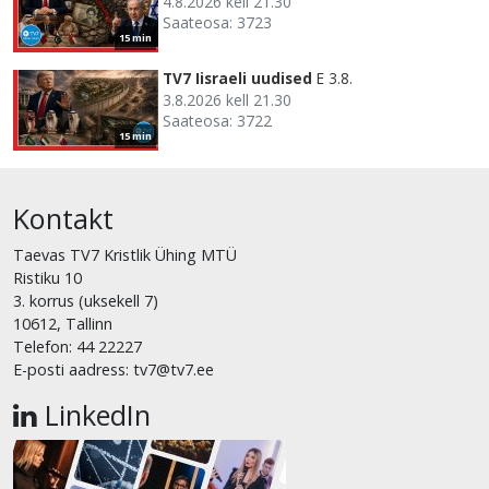
4.8.2026 kell 21.30
Saateosa: 3723
15 min
TV7 Iisraeli uudised
E 3.8.
3.8.2026 kell 21.30
Saateosa: 3722
15 min
Kontakt
Taevas TV7 Kristlik Ühing MTÜ
Ristiku 10
3. korrus (uksekell 7)
10612, Tallinn
Telefon: 44 22227
E-posti aadress: tv7@tv7.ee
LinkedIn