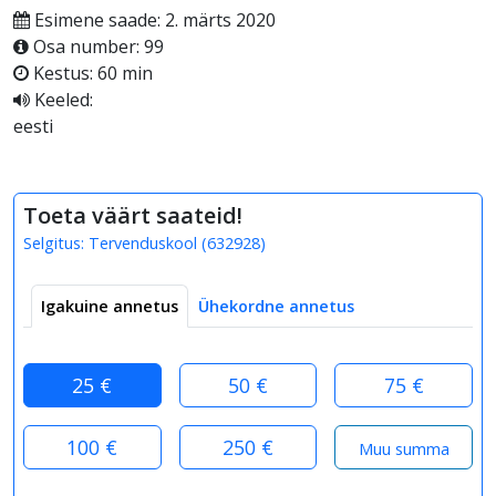
Esimene saade: 2. märts 2020
Osa number: 99
Kestus: 60 min
Keeled:
eesti
Toeta väärt saateid!
Selgitus:
Tervenduskool
(
632928
)
Igakuine annetus
Ühekordne annetus
25 €
50 €
75 €
100 €
250 €