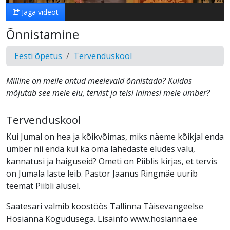
Jaga videot
Õnnistamine
Eesti õpetus
Tervenduskool
Milline on meile antud meelevald õnnistada? Kuidas
mõjutab see meie elu, tervist ja teisi inimesi meie ümber?
Tervenduskool
Kui Jumal on hea ja kõikvõimas, miks näeme kõikjal enda
ümber nii enda kui ka oma lähedaste eludes valu,
kannatusi ja haiguseid? Ometi on Piiblis kirjas, et tervis
on Jumala laste leib. Pastor Jaanus Ringmäe uurib
teemat Piibli alusel.
Saatesari valmib koostöös Tallinna Täisevangeelse
Hosianna Kogudusega. Lisainfo www.hosianna.ee