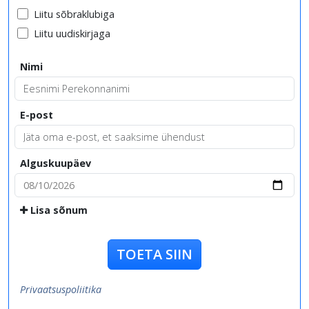
Liitu sõbraklubiga
Liitu uudiskirjaga
Nimi
E-post
Alguskuupäev
Lisa sõnum
TOETA SIIN
Privaatsuspoliitika