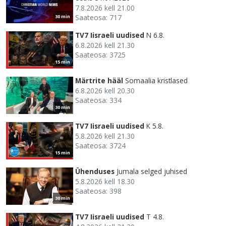
7.8.2026 kell 21.00
Saateosa: 717
30 min
TV7 Iisraeli uudised
N 6.8.
6.8.2026 kell 21.30
Saateosa: 3725
15 min
Märtrite hääl
Somaalia kristlased
6.8.2026 kell 20.30
Saateosa: 334
30 min
TV7 Iisraeli uudised
K 5.8.
5.8.2026 kell 21.30
Saateosa: 3724
15 min
Ühenduses
Jumala selged juhised
5.8.2026 kell 18.30
Saateosa: 398
30 min
TV7 Iisraeli uudised
T 4.8.