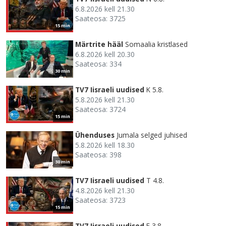
6.8.2026 kell 21.30
Saateosa: 3725
15 min
Märtrite hääl
Somaalia kristlased
6.8.2026 kell 20.30
Saateosa: 334
30 min
TV7 Iisraeli uudised
K 5.8.
5.8.2026 kell 21.30
Saateosa: 3724
15 min
Ühenduses
Jumala selged juhised
5.8.2026 kell 18.30
Saateosa: 398
30 min
TV7 Iisraeli uudised
T 4.8.
4.8.2026 kell 21.30
Saateosa: 3723
15 min
TV7 Iisraeli uudised
E 3.8.