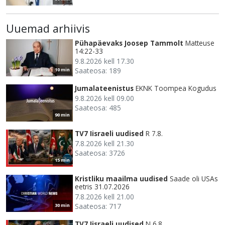
Uuemad arhiivis
Pühapäevaks Joosep Tammolt
Matteuse
14:22-33
9.8.2026 kell 17.30
Saateosa: 189
10 min
Jumalateenistus
EKNK Toompea Kogudus
9.8.2026 kell 09.00
Saateosa: 485
90 min
TV7 Iisraeli uudised
R 7.8.
7.8.2026 kell 21.30
Saateosa: 3726
15 min
Kristliku maailma uudised
Saade oli USAs
eetris 31.07.2026
7.8.2026 kell 21.00
Saateosa: 717
30 min
TV7 Iisraeli uudised
N 6.8.