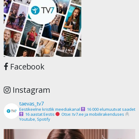
Facebook
Instagram
taevas_tv7
Eestikeelne kristlik meediakanal
16 000 elumuutvat saadet
16 aastat Eestis
Otse: tv7.ee ja mobiilirakenduses
Youtube, Spotify