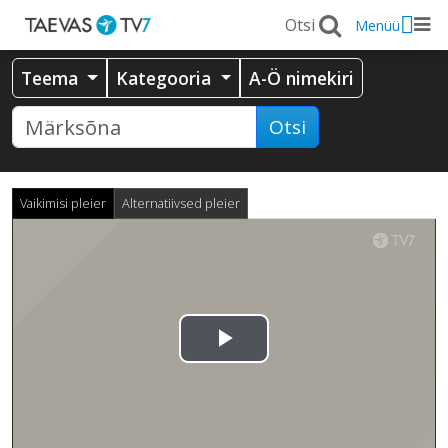
Menüü
Teema
Kategooria
A-Ö nimekiri
Otsi
Vaikimisi pleier
Alternatiivsed pleier
Esita
video