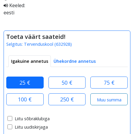
Keeled:
eesti
Toeta väärt saateid!
Selgitus:
Tervenduskool
(
632928
)
Igakuine annetus
Ühekordne annetus
25 €
50 €
75 €
100 €
250 €
Liitu sõbraklubiga
Liitu uudiskirjaga