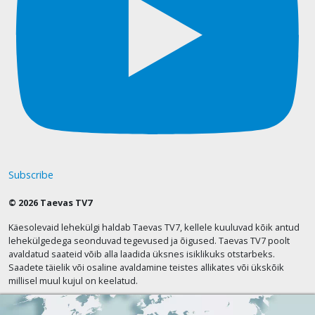
Subscribe
© 2026 Taevas TV7
Käesolevaid lehekülgi haldab Taevas TV7, kellele kuuluvad kõik antud
lehekülgedega seonduvad tegevused ja õigused. Taevas TV7 poolt
avaldatud saateid võib alla laadida üksnes isiklikuks otstarbeks.
Saadete täielik või osaline avaldamine teistes allikates või ükskõik
millisel muul kujul on keelatud.