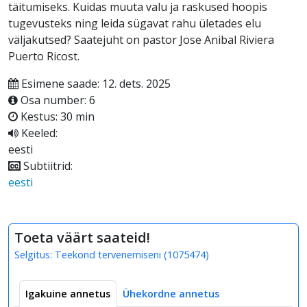
täitumiseks. Kuidas muuta valu ja raskused hoopis
tugevusteks ning leida sügavat rahu ületades elu
väljakutsed? Saatejuht on pastor Jose Anibal Riviera
Puerto Ricost.
Esimene saade: 12. dets. 2025
Osa number: 6
Kestus: 30 min
Keeled:
eesti
Subtiitrid:
eesti
Toeta väärt saateid!
Selgitus:
Teekond tervenemiseni
(
1075474
)
Igakuine annetus
Ühekordne annetus