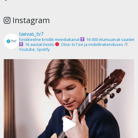
Instagram
taevas_tv7
Eestikeelne kristlik meediakanal
16 000 elumuutvat saadet
16 aastat Eestis
Otse: tv7.ee ja mobiilirakenduses
Youtube, Spotify