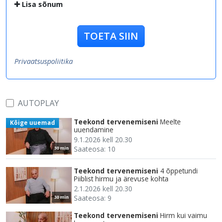
Lisa sõnum
TOETA SIIN
Privaatsuspoliitika
AUTOPLAY
Teekond tervenemiseni
Meelte
Kõige uuemad
uuendamine
9.1.2026 kell 20.30
Saateosa: 10
30 min
Teekond tervenemiseni
4 õppetundi
Piiblist hirmu ja ärevuse kohta
2.1.2026 kell 20.30
Saateosa: 9
30 min
Teekond tervenemiseni
Hirm kui vaimu