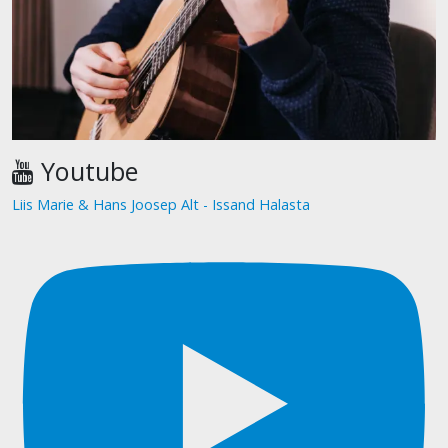
Youtube
Liis Marie & Hans Joosep Alt - Issand Halasta