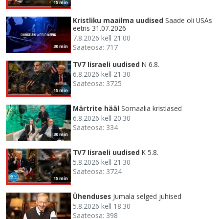
15 min
Kristliku maailma uudised
Saade oli USAs
eetris 31.07.2026
7.8.2026 kell 21.00
Saateosa: 717
30 min
TV7 Iisraeli uudised
N 6.8.
6.8.2026 kell 21.30
Saateosa: 3725
15 min
Märtrite hääl
Somaalia kristlased
6.8.2026 kell 20.30
Saateosa: 334
30 min
TV7 Iisraeli uudised
K 5.8.
5.8.2026 kell 21.30
Saateosa: 3724
15 min
Ühenduses
Jumala selged juhised
5.8.2026 kell 18.30
Saateosa: 398