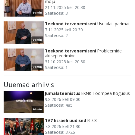
mõju
21.11.2025 kell 20.30
Saateosa: 3
30 min
Teekond tervenemiseni
Usu alati parimat
7.11.2025 kell 20.30
Saateosa: 2
30 min
Teekond tervenemiseni
Probleemide
aktsepteerimine
31.10.2025 kell 20.30
Saateosa: 1
30 min
Uuemad arhiivis
Jumalateenistus
EKNK Toompea Kogudus
9.8.2026 kell 09.00
Saateosa: 485
90 min
TV7 Iisraeli uudised
R 7.8.
7.8.2026 kell 21.30
Saateosa: 3726