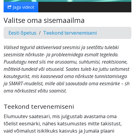
Jaga videot
Valitse oma sisemaailma
Eesti õpetus
Teekond tervenemiseni
Välised tegurid aktiveerivad seesmisi ja seetõttu tulebki
seesmiste nõrkuste- ja probleemidega esmalt tegeleda.
Puudutagu need siis me arusaamu, suhtumisi, reaktsioone,
mõtteid-tundeid või otsuseid. Saates tuleb ka juttu seitsmest
kasutegurist, mis kaasnevad oma nõrkuste tunnistamisega
ja SMART-mudelist, mille abil saavutada oma eesmärke – sh
oma nõrkustest võitu saamist.
Teekond tervenemiseni
Elumuutev saatesari, mis julgustab avastama oma
tõelist eesmärki, nähes katsumustes mitte takistust,
vaid võimalust isiklikuks kasvuks ja Jumala plaani