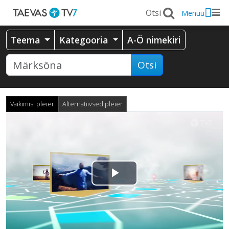
Menüü
Teema
Kategooria
A-Ö nimekiri
Otsi
Vaikimisi pleier
Alternatiivsed pleier
Esita
video