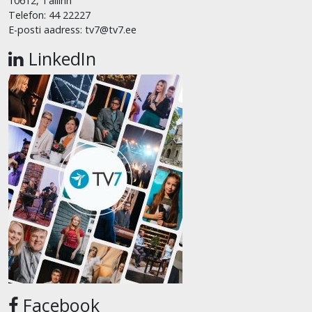
10612, Tallinn
Telefon: 44 22227
E-posti aadress: tv7@tv7.ee
LinkedIn
Facebook