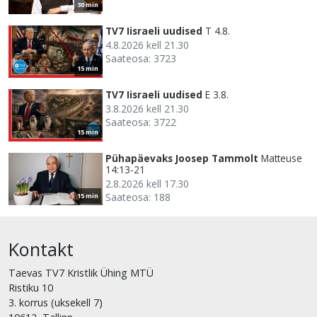
30 min
TV7 Iisraeli uudised
T 4.8.
4.8.2026 kell 21.30
Saateosa: 3723
15 min
TV7 Iisraeli uudised
E 3.8.
3.8.2026 kell 21.30
Saateosa: 3722
15 min
Pühapäevaks Joosep Tammolt
Matteuse
14:13-21
2.8.2026 kell 17.30
Saateosa: 188
15 min
Kontakt
Taevas TV7 Kristlik Ühing MTÜ
Ristiku 10
3. korrus (uksekell 7)