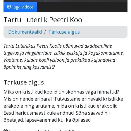
Jaga videot
Tartu Luterlik Peetri Kool
Dokumentaalid
Tarkuse algus
Tartu Luterlikus Peetri Koolis põimuvad akadeemiline
tugevus ja hingeharidus, isiklik eeskuju ja kogukonnatunne.
Vaatame, kuidas kooli visioon ja praktikad kujundavad
õppimist ning kasvamist?
Tarkuse algus
Miks on kristlikud koolid ühiskonnas väga hinnatud?
Mis on nende eripära? Tutvustame erinevaid kristlikke
erakoole ning arutame, mida on kristlikud erakoolid
Eesti haridusmaastikule andnud. Sõna saavad nii
õpetajad, lapsevanemad kui ka õpilased.