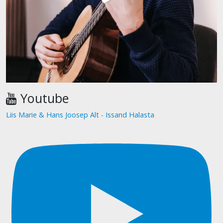
Youtube
Liis Marie & Hans Joosep Alt - Issand Halasta