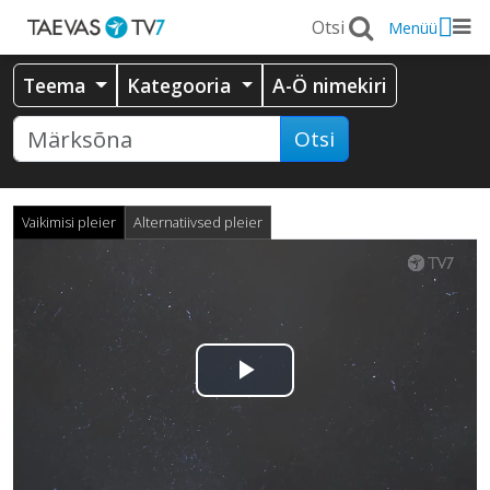
Menüü
Teema
Kategooria
A-Ö nimekiri
Otsi
Vaikimisi pleier
Alternatiivsed pleier
Esita
video