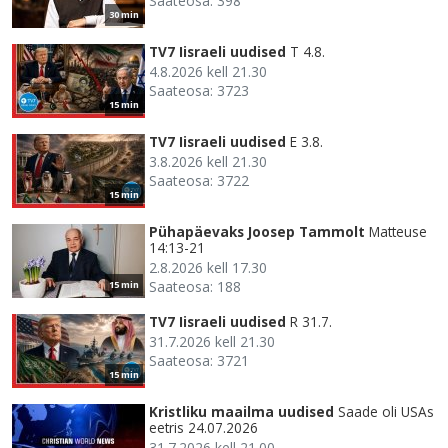
Saateosa: 398
30 min
TV7 Iisraeli uudised
T 4.8.
4.8.2026 kell 21.30
Saateosa: 3723
15 min
TV7 Iisraeli uudised
E 3.8.
3.8.2026 kell 21.30
Saateosa: 3722
15 min
Pühapäevaks Joosep Tammolt
Matteuse
14:13-21
2.8.2026 kell 17.30
Saateosa: 188
15 min
TV7 Iisraeli uudised
R 31.7.
31.7.2026 kell 21.30
Saateosa: 3721
15 min
Kristliku maailma uudised
Saade oli USAs
eetris 24.07.2026
31.7.2026 kell 21.00