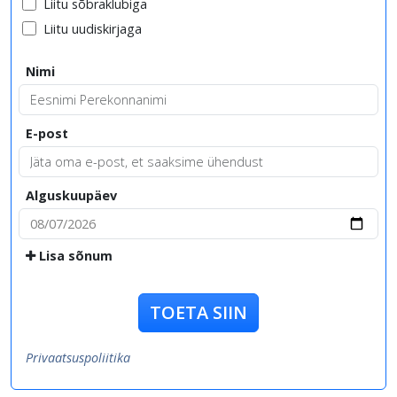
Liitu sõbraklubiga
Liitu uudiskirjaga
Nimi
E-post
Alguskuupäev
Lisa sõnum
TOETA SIIN
Privaatsuspoliitika