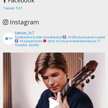
Taevas TV7
Instagram
taevas_tv7
Eestikeelne kristlik meediakanal
16 000 elumuutvat saadet
16 aastat Eestis
Otse: tv7.ee ja mobiilirakenduses
Youtube, Spotify