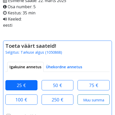
Esimene saade: 22. märts 2025
Osa number: 5
Kestus: 35 min
Keeled:
eesti
Toeta väärt saateid!
Selgitus:
Tarkuse algus
(
1050868
)
Igakuine annetus
Ühekordne annetus
25 €
50 €
75 €
100 €
250 €