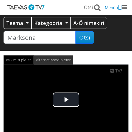
Menüü
Teema
Kategooria
A-Ö nimekiri
Otsi
Vaikimisi pleier
Alternatiivsed pleier
Esita
video