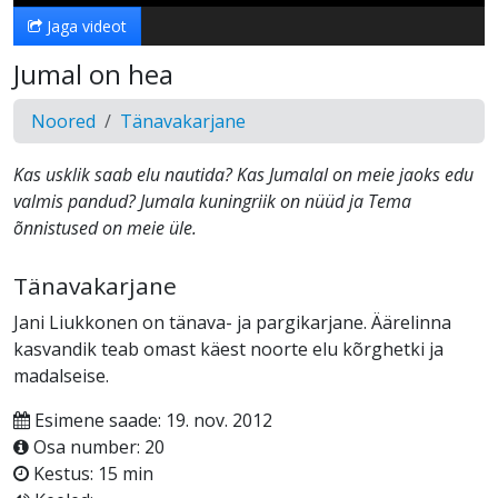
Jaga videot
Jumal on hea
Noored
Tänavakarjane
Kas usklik saab elu nautida? Kas Jumalal on meie jaoks edu
valmis pandud? Jumala kuningriik on nüüd ja Tema
õnnistused on meie üle.
Tänavakarjane
Jani Liukkonen on tänava- ja pargikarjane. Äärelinna
kasvandik teab omast käest noorte elu kõrghetki ja
madalseise.
Esimene saade: 19. nov. 2012
Osa number: 20
Kestus: 15 min