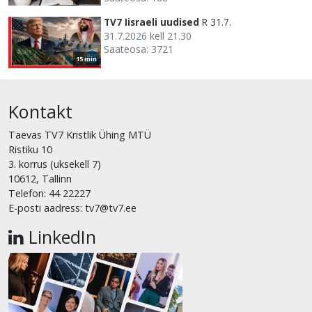
TV7 Iisraeli uudised
R 31.7.
31.7.2026 kell 21.30
Saateosa: 3721
15 min
Kontakt
Taevas TV7 Kristlik Ühing MTÜ
Ristiku 10
3. korrus (uksekell 7)
10612, Tallinn
Telefon: 44 22227
E-posti aadress: tv7@tv7.ee
LinkedIn