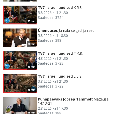
TV7 Iisraeli uudised
K 5.8.
5.8.2026 kell 21.30
Saateosa: 3724
15 min
Ühenduses
Jumala selged juhised
5.8.2026 kell 18.30
Saateosa: 398
30 min
TV7 Iisraeli uudised
T 4.8.
4.8.2026 kell 21.30
Saateosa: 3723
15 min
TV7 Iisraeli uudised
E 3.8.
3.8.2026 kell 21.30
Saateosa: 3722
15 min
Pühapäevaks Joosep Tammolt
Matteuse
14:13-21
2.8.2026 kell 17.30
Saateosa: 188
15 min