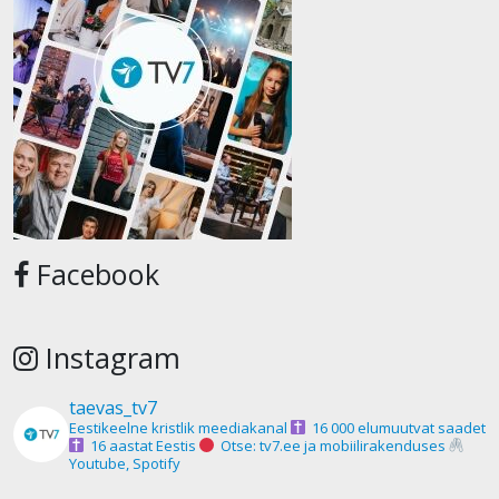
Facebook
Instagram
taevas_tv7
Eestikeelne kristlik meediakanal
16 000 elumuutvat saadet
16 aastat Eestis
Otse: tv7.ee ja mobiilirakenduses
Youtube, Spotify