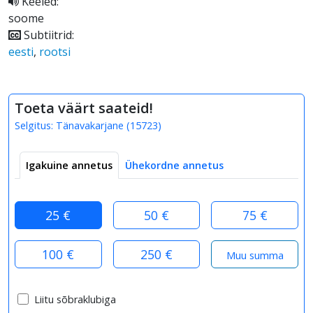
Keeled:
soome
Subtiitrid:
eesti
,
rootsi
Toeta väärt saateid!
Selgitus:
Tänavakarjane
(
15723
)
Igakuine annetus
Ühekordne annetus
25 €
50 €
75 €
100 €
250 €
Liitu sõbraklubiga