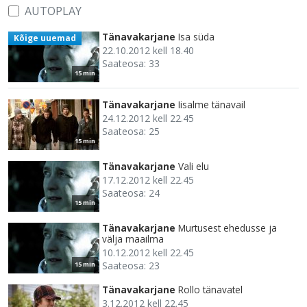
AUTOPLAY
Tänavakarjane
Isa süda
Kõige uuemad
22.10.2012 kell 18.40
Saateosa: 33
15 min
Tänavakarjane
Iisalme tänavail
24.12.2012 kell 22.45
Saateosa: 25
15 min
Tänavakarjane
Vali elu
17.12.2012 kell 22.45
Saateosa: 24
15 min
Tänavakarjane
Murtusest ehedusse ja
välja maailma
10.12.2012 kell 22.45
Saateosa: 23
15 min
Tänavakarjane
Rollo tänavatel
3.12.2012 kell 22.45