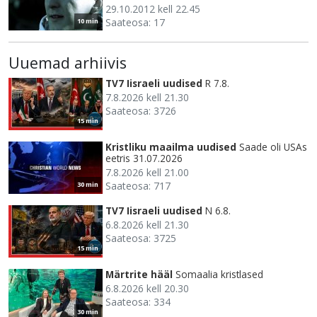
29.10.2012 kell 22.45
Saateosa: 17
10 min
Uuemad arhiivis
TV7 Iisraeli uudised
R 7.8.
7.8.2026 kell 21.30
Saateosa: 3726
15 min
Kristliku maailma uudised
Saade oli USAs
eetris 31.07.2026
7.8.2026 kell 21.00
Saateosa: 717
30 min
TV7 Iisraeli uudised
N 6.8.
6.8.2026 kell 21.30
Saateosa: 3725
15 min
Märtrite hääl
Somaalia kristlased
6.8.2026 kell 20.30
Saateosa: 334
30 min