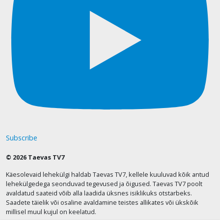
Subscribe
© 2026 Taevas TV7
Käesolevaid lehekülgi haldab Taevas TV7, kellele kuuluvad kõik antud
lehekülgedega seonduvad tegevused ja õigused. Taevas TV7 poolt
avaldatud saateid võib alla laadida üksnes isiklikuks otstarbeks.
Saadete täielik või osaline avaldamine teistes allikates või ükskõik
millisel muul kujul on keelatud.