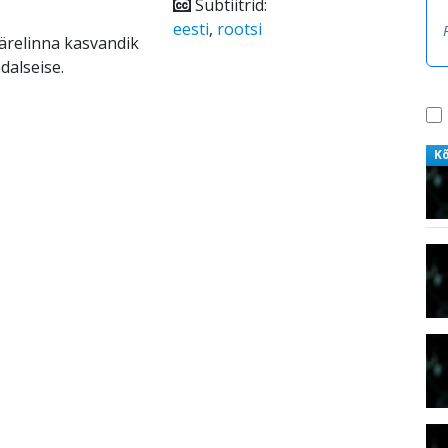
Subtiitrid:
eesti
,
rootsi
Äärelinna kasvandik
dalseise.
K