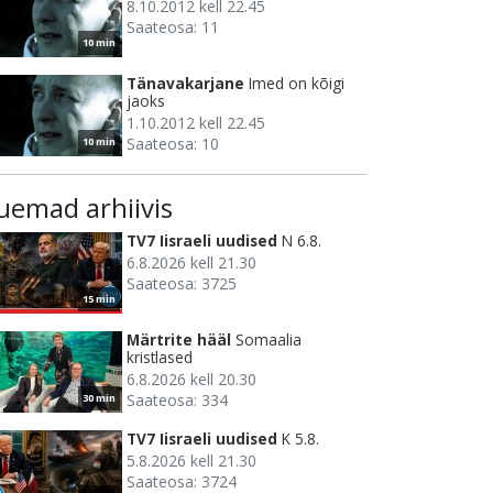
8.10.2012 kell 22.45
Saateosa: 11
10 min
Tänavakarjane
Imed on kõigi
jaoks
1.10.2012 kell 22.45
Saateosa: 10
10 min
uemad arhiivis
TV7 Iisraeli uudised
N 6.8.
6.8.2026 kell 21.30
Saateosa: 3725
15 min
Märtrite hääl
Somaalia
kristlased
6.8.2026 kell 20.30
Saateosa: 334
30 min
TV7 Iisraeli uudised
K 5.8.
5.8.2026 kell 21.30
Saateosa: 3724