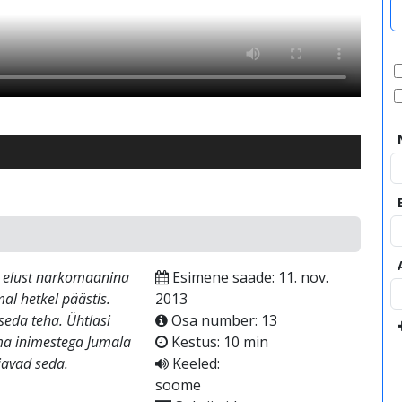
t elust narkomaanina
Esimene saade: 11. nov.
mal hetkel päästis.
2013
seda teha. Ühtlasi
Osa number: 13
ama inimestega Jumala
Kestus: 10 min
ajavad seda.
Keeled:
soome