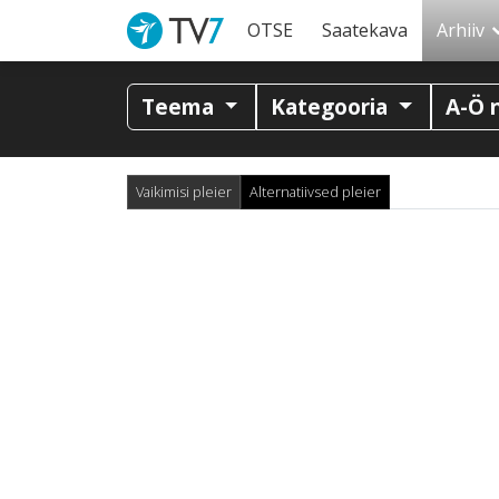
OTSE
Saatekava
Arhiiv
Teema
Kategooria
A-Ö 
Vaikimisi pleier
Alternatiivsed pleier