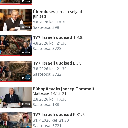
15 min
Ühenduses
Jumala selged
juhised
5.8.2026 kell 18.30
Saateosa: 398
30 min
TV7 Iisraeli uudised
T 4.8.
4.8.2026 kell 21.30
Saateosa: 3723
15 min
TV7 Iisraeli uudised
E 3.8.
3.8.2026 kell 21.30
Saateosa: 3722
15 min
Pühapäevaks Joosep Tammolt
Matteuse 14:13-21
2.8.2026 kell 17.30
Saateosa: 188
15 min
TV7 Iisraeli uudised
R 31.7.
31.7.2026 kell 21.30
Saateosa: 3721