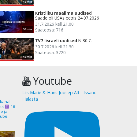
15 min
Kristliku maailma uudised
Saade oli USAs eetris 24.07.2026
31.7.2026 kell 21.00
Saateosa: 716
30 min
TV7 Iisraeli uudised
N 30.7.
30.7.2026 kell 21.30
Saateosa: 3720
15 min
Youtube
Liis Marie & Hans Joosep Alt - Issand
Halasta
akanal
et
16
ee ja
ube,