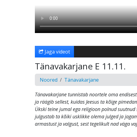
Jaga videot
Tänavakarjane E 11.11.
Noored
Tänavakarjane
Tänavakarjane tunnistab noortele oma endises
ja räägib sellest, kuidas Jeesus ta kõige pimeda
Ükski teine jumal ega religioon polnud suutnud 
julgustab ta kõiki usklikke olema julged ja jag
armastust ja valgust, sest tegelikult nad väga v