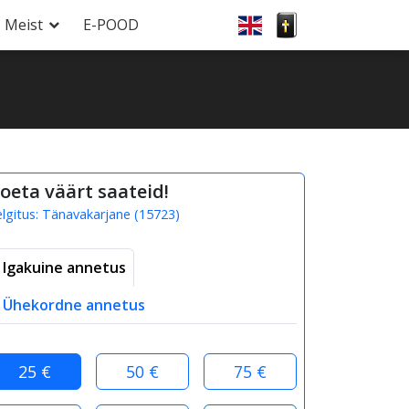
Meist
E-POOD
oeta väärt saateid!
elgitus:
Tänavakarjane
(
15723
)
Igakuine annetus
Ühekordne annetus
25 €
50 €
75 €