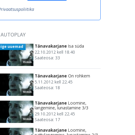
Privaatsuspoliitika
AUTOPLAY
Tänavakarjane
Isa süda
õige uuemad
22.10.2012 kell 18.40
Saateosa: 33
15 min
Tänavakarjane
On rohkem
5.11.2012 kell 22.45
Saateosa: 18
10 min
Tänavakarjane
Loomine,
langemine, lunastamine 3/3
29.10.2012 kell 22.45
Saateosa: 17
10 min
Tänavakarjane
Loomine,
pattulangemine, lunastamine 2/3