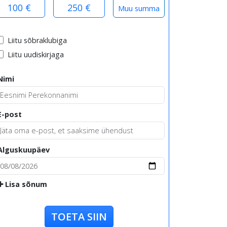
100 €
250 €
Liitu sõbraklubiga
Liitu uudiskirjaga
Nimi
E-post
Alguskuupäev
Lisa sõnum
TOETA SIIN