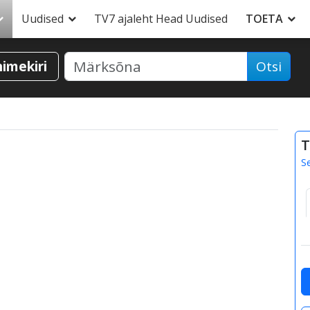
Uudised
TV7 ajaleht Head Uudised
TOETA
nimekiri
Otsi
T
S