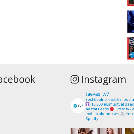
acebook
Instagram
taevas_tv7
Eestikeelne kristlik meedi
16 000 elumuutvat saad
aastat Eestis
Otse: tv7.
mobiilirakenduses
Yout
Spotify