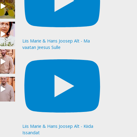
Liis Marie & Hans Joosep Alt - Ma
vaatan Jeesus Sulle
Liis Marie & Hans Joosep Alt - Kiida
Issandat