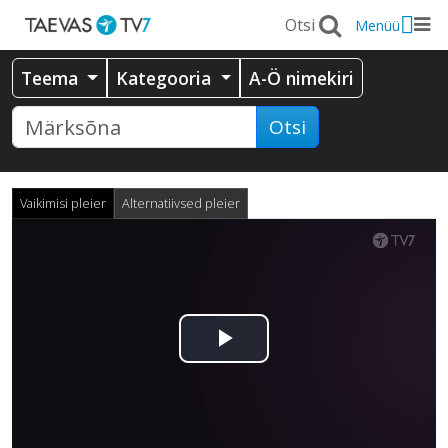
Menüü
Teema
Kategooria
A-Ö nimekiri
Otsi
Vaikimisi pleier
Alternatiivsed pleier
Esita
video