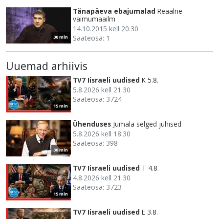
Tänapäeva ebajumalad
Reaalne
vaimumaailm
14.10.2015 kell 20.30
Saateosa: 1
30 min
Uuemad arhiivis
TV7 Iisraeli uudised
K 5.8.
5.8.2026 kell 21.30
Saateosa: 3724
15 min
Ühenduses
Jumala selged juhised
5.8.2026 kell 18.30
Saateosa: 398
30 min
TV7 Iisraeli uudised
T 4.8.
4.8.2026 kell 21.30
Saateosa: 3723
15 min
TV7 Iisraeli uudised
E 3.8.