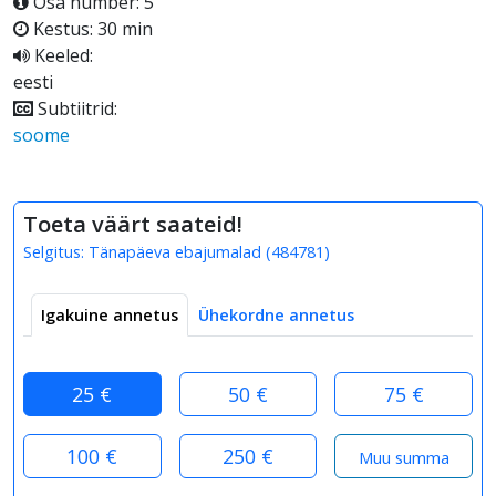
Osa number: 5
Kestus: 30 min
Keeled:
eesti
Subtiitrid:
soome
Toeta väärt saateid!
Selgitus:
Tänapäeva ebajumalad
(
484781
)
Igakuine annetus
Ühekordne annetus
25 €
50 €
75 €
100 €
250 €