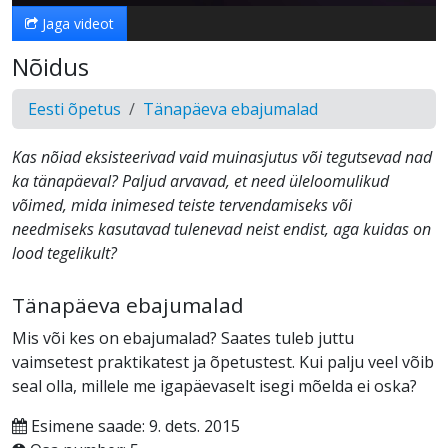
Jaga videot
Nõidus
Eesti õpetus
Tänapäeva ebajumalad
Kas nõiad eksisteerivad vaid muinasjutus või tegutsevad nad
ka tänapäeval? Paljud arvavad, et need üleloomulikud
võimed, mida inimesed teiste tervendamiseks või
needmiseks kasutavad tulenevad neist endist, aga kuidas on
lood tegelikult?
Tänapäeva ebajumalad
Mis või kes on ebajumalad? Saates tuleb juttu
vaimsetest praktikatest ja õpetustest. Kui palju veel võib
seal olla, millele me igapäevaselt isegi mõelda ei oska?
Esimene saade: 9. dets. 2015