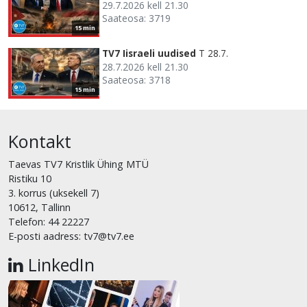
29.7.2026 kell 21.30
Saateosa: 3719
15 min
TV7 Iisraeli uudised
T 28.7.
28.7.2026 kell 21.30
Saateosa: 3718
15 min
Kontakt
Taevas TV7 Kristlik Ühing MTÜ
Ristiku 10
3. korrus (uksekell 7)
10612, Tallinn
Telefon: 44 22227
E-posti aadress: tv7@tv7.ee
LinkedIn