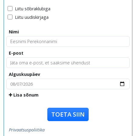
Liitu sõbraklubiga
Liitu uudiskirjaga
Nimi
E-post
Alguskuupäev
Lisa sõnum
TOETA SIIN
Privaatsuspoliitika