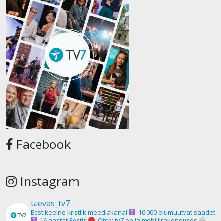
Facebook
Instagram
taevas_tv7
Eestikeelne kristlik meediakanal
16 000 elumuutvat saadet
16 aastat Eestis
Otse: tv7.ee ja mobiilirakenduses