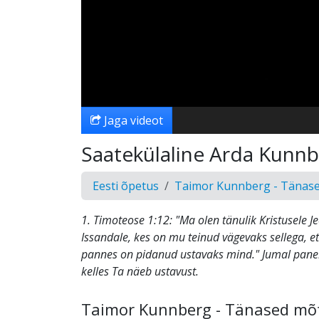
Jaga videot
Saatekülaline Arda Kunn
Eesti õpetus
Taimor Kunnberg - Tänas
1. Timoteose 1:12: "Ma olen tänulik Kristusele J
Issandale, kes on mu teinud vägevaks sellega, e
pannes on pidanud ustavaks mind." Jumal paneb
kelles Ta näeb ustavust.
Taimor Kunnberg - Tänased mõ