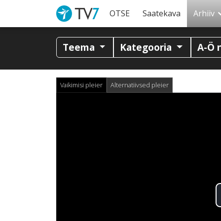
OTSE
Saatekava
Arhiiv
Teema
Kategooria
A-Ö 
Vaikimisi pleier
Alternatiivsed pleier