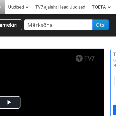
Uudised
TV7 ajaleht Head Uudised
TOETA
nimekiri
Otsi
T
S
(
4
Esita