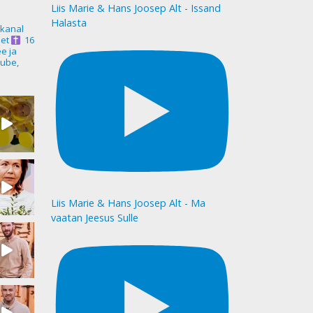
Liis Marie & Hans Joosep Alt - Issand
Halasta
akanal
et
16
ee ja
ube,
Liis Marie & Hans Joosep Alt - Ma
vaatan Jeesus Sulle