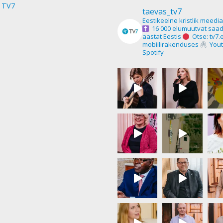
 TV7
taevas_tv7
Eestikeelne kristlik meedi
16 000 elumuutvat saad
aastat Eestis
Otse: tv7.
mobiilirakenduses
Yout
Spotify