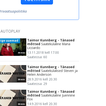
Privaatsuspoliitika
AUTOPLAY
Taimor Kunnberg - Tänased
õige uuemad
mõtted
Saatekülaline Maria
Licciardo
13.11.2018 kell 17.00
30 min
Saateosa: 60
Taimor Kunnberg - Tänased
mõtted
Saatekülalised Steven ja
Helen Anderson
28.9.2016 kell 20.30
30 min
Saateosa: 29
Taimor Kunnberg - Tänased
mõtted
Saatekülaline Juennine
Fox
14.9.2016 kell 20.30
30 min