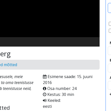
video
berg
ed mõtted
eesusele, meie
Esimene saade: 15. juuni
t ta oma teenistusse
2016
 teenistusse neid,
Osa number: 24
Kestus: 30 min
Keeled:
eesti
tted