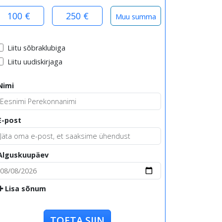
100 €
250 €
Liitu sõbraklubiga
Liitu uudiskirjaga
Nimi
E-post
Alguskuupäev
Lisa sõnum
TOETA SIIN