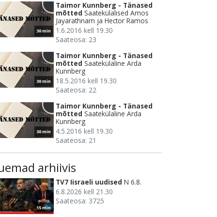
Taimor Kunnberg - Tänased
mõtted
Saatekülalised Amos
Jayarathnam ja Hector Ramos
1.6.2016 kell 19.30
30 min
Saateosa: 23
Taimor Kunnberg - Tänased
mõtted
Saatekülaline Arda
Kunnberg
18.5.2016 kell 19.30
30 min
Saateosa: 22
Taimor Kunnberg - Tänased
mõtted
Saatekülaline Arda
Kunnberg
4.5.2016 kell 19.30
30 min
Saateosa: 21
uemad arhiivis
TV7 Iisraeli uudised
N 6.8.
6.8.2026 kell 21.30
Saateosa: 3725
15 min