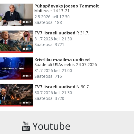
Pühapäevaks Joosep Tammolt
Matteuse 14:13-21
2.8.2026 kell 17.30
Saateosa: 188
15 min
TV7 Iisraeli uudised
R 31.7.
31.7.2026 kell 21.30
Saateosa: 3721
15 min
Kristliku maailma uudised
Saade oli USAs eetris 24.07.2026
31.7.2026 kell 21.00
Saateosa: 716
30 min
TV7 Iisraeli uudised
N 30.7.
30.7.2026 kell 21.30
Saateosa: 3720
15 min
Youtube