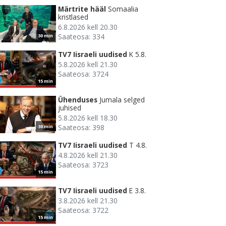
Märtrite hääl
Somaalia
kristlased
6.8.2026 kell 20.30
Saateosa: 334
30 min
TV7 Iisraeli uudised
K 5.8.
5.8.2026 kell 21.30
Saateosa: 3724
15 min
Ühenduses
Jumala selged
juhised
5.8.2026 kell 18.30
Saateosa: 398
30 min
TV7 Iisraeli uudised
T 4.8.
4.8.2026 kell 21.30
Saateosa: 3723
15 min
TV7 Iisraeli uudised
E 3.8.
3.8.2026 kell 21.30
Saateosa: 3722
15 min