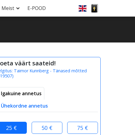
Meist
E-POOD
oeta väärt saateid!
elgitus:
Taimor Kunnberg - Tänased mõtted
19507
)
Igakuine annetus
Ühekordne annetus
25 €
50 €
75 €