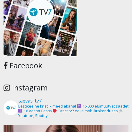
Facebook
Instagram
taevas_tv7
Eestikeelne kristlik meediakanal
16 000 elumuutvat saadet
16 aastat Eestis
Otse: tv7.ee ja mobiilirakenduses
Youtube, Spotify