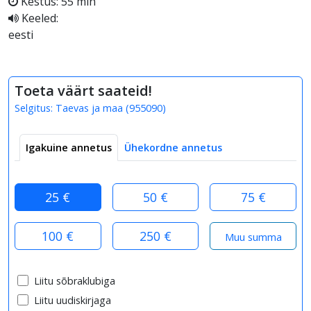
Kestus: 55 min
Keeled:
eesti
Toeta väärt saateid!
Selgitus:
Taevas ja maa
(
955090
)
Igakuine annetus
Ühekordne annetus
25 €
50 €
75 €
100 €
250 €
Liitu sõbraklubiga
Liitu uudiskirjaga