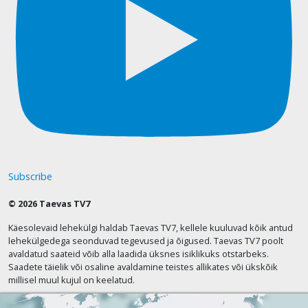
Subscribe
© 2026 Taevas TV7
Käesolevaid lehekülgi haldab Taevas TV7, kellele kuuluvad kõik antud
lehekülgedega seonduvad tegevused ja õigused. Taevas TV7 poolt
avaldatud saateid võib alla laadida üksnes isiklikuks otstarbeks.
Saadete täielik või osaline avaldamine teistes allikates või ükskõik
millisel muul kujul on keelatud.