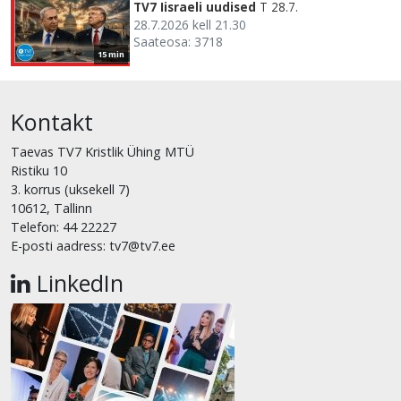
TV7 Iisraeli uudised
T 28.7.
28.7.2026 kell 21.30
Saateosa: 3718
15 min
Kontakt
Taevas TV7 Kristlik Ühing MTÜ
Ristiku 10
3. korrus (uksekell 7)
10612, Tallinn
Telefon: 44 22227
E-posti aadress: tv7@tv7.ee
LinkedIn