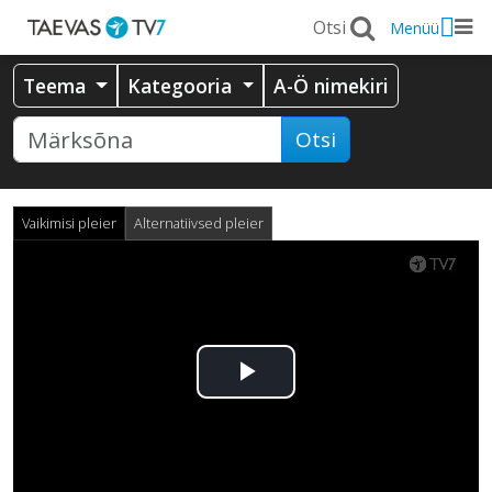
Menüü
Teema
Kategooria
A-Ö nimekiri
Otsi
Vaikimisi pleier
Alternatiivsed pleier
Esita
video