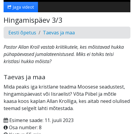
Jaga videot
Hingamispäev 3/3
Eesti õpetus
Taevas ja maa
Pastor Allan Kroll vastab kriitikutele, kes mõistavad hukka
pühapäevased jumalateenistused. Miks ei tohiks teisi
kristlasi hukka mõista?
Taevas ja maa
Mida peaks iga kristlane teadma Moosese seadustest,
hingamispäevast või Iisraelist? Võta Piibel ja mõtle
kaasa koos kaplan Allan Krolliga, kes aitab need olulised
teemad selgelt lahti mõtestada.
Esimene saade: 11. juuli 2023
Osa number: 8