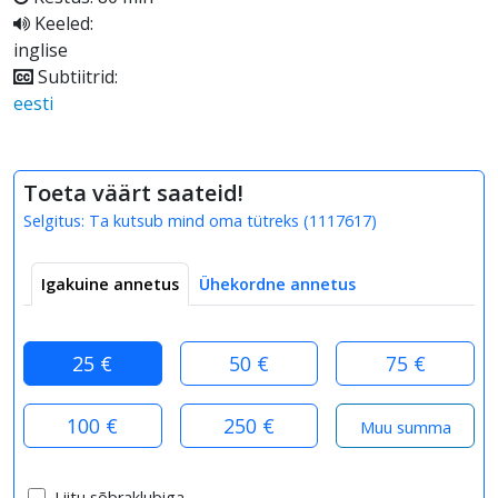
Keeled:
inglise
Subtiitrid:
eesti
Toeta väärt saateid!
Selgitus:
Ta kutsub mind oma tütreks
(
1117617
)
Igakuine annetus
Ühekordne annetus
25 €
50 €
75 €
100 €
250 €
Liitu sõbraklubiga