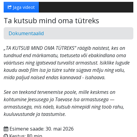
Jaga videot
Ta kutsub mind oma tütreks
Dokumentaalid
„TA KUTSUB MIND OMA TÜTREKS” räägib naistest, kes on
tundnud end märkamatu, toetuseta või ebakindlana oma
väärtuses ning igatsevad turvalist armastust. Isiklike lugude
kaudu avab film isa ja tütre suhte sügava mõju ning valu,
mida paljud naised endas kannavad - isahaava.
See on teekond tervenemise poole, mille keskmes on
kohtumine Jeesusega ja Taevase Isa armastusega —
armastusega, mis näeb, kutsub nimepidi ning toob rahu,
kuuluvustunde ja taastumise.
Esimene saade: 30. mai 2026
Kestus: 80 min