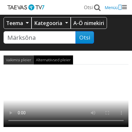
Menüü
Teema
Kategooria
A-Ö nimekiri
Otsi
Vaikimisi pleier
Alternatiivsed pleier