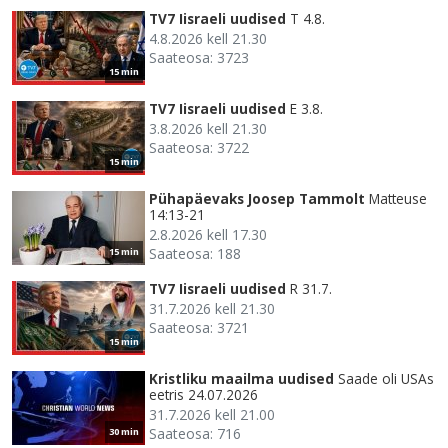
TV7 Iisraeli uudised
T 4.8.
4.8.2026 kell 21.30
Saateosa: 3723
15 min
TV7 Iisraeli uudised
E 3.8.
3.8.2026 kell 21.30
Saateosa: 3722
15 min
Pühapäevaks Joosep Tammolt
Matteuse
14:13-21
2.8.2026 kell 17.30
Saateosa: 188
15 min
TV7 Iisraeli uudised
R 31.7.
31.7.2026 kell 21.30
Saateosa: 3721
15 min
Kristliku maailma uudised
Saade oli USAs
eetris 24.07.2026
31.7.2026 kell 21.00
Saateosa: 716
30 min