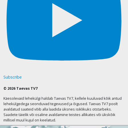
Subscribe
© 2026 Taevas TV7
Käesolevaid lehekülgi haldab Taevas TV7, kellele kuuluvad kõik antud
lehekülgedega seonduvad tegevused ja õigused. Taevas TV7 poolt
avaldatud saateid võib alla laadida üksnes isiklikuks otstarbeks.
Saadete täielik või osaline avaldamine teistes allikates või ükskõik
millisel muul kujul on keelatud.