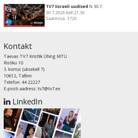
TV7 Iisraeli uudised
N 30.7.
30.7.2026 kell 21.30
Saateosa: 3720
15 min
Kontakt
Taevas TV7 Kristlik Ühing MTÜ
Ristiku 10
3. korrus (uksekell 7)
10612, Tallinn
Telefon: 44 22227
E-posti aadress: tv7@tv7.ee
LinkedIn