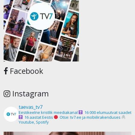
Facebook
Instagram
taevas_tv7
Eestikeelne kristlik meediakanal
16 000 elumuutvat saadet
16 aastat Eestis
Otse: tv7.ee ja mobiilirakenduses
Youtube, Spotify