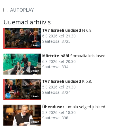
AUTOPLAY
Uuemad arhiivis
TV7 Iisraeli uudised
N 6.8.
6.8.2026 kell 21.30
Saateosa: 3725
15 min
Märtrite hääl
Somaalia kristlased
6.8.2026 kell 20.30
Saateosa: 334
30 min
TV7 Iisraeli uudised
K 5.8.
5.8.2026 kell 21.30
Saateosa: 3724
15 min
Ühenduses
Jumala selged juhised
5.8.2026 kell 18.30
Saateosa: 398
30 min