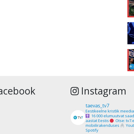
acebook
Instagram
taevas_tv7
Eestikeelne kristlik meedi
16 000 elumuutvat saad
aastat Eestis
Otse: tv7.
mobiilirakenduses
Yout
Spotify