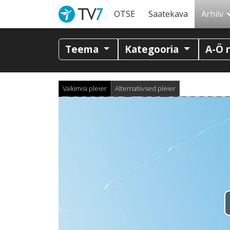
OTSE
Saatekava
Arhiiv
Teema
Kategooria
A-Ö 
Vaikimisi pleier
Alternatiivsed pleier