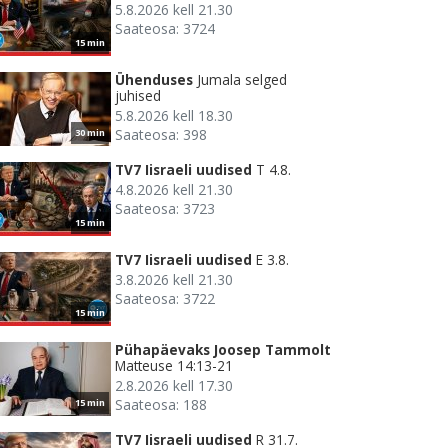
5.8.2026 kell 21.30
Saateosa: 3724
15 min
Ühenduses
Jumala selged
juhised
5.8.2026 kell 18.30
Saateosa: 398
30 min
TV7 Iisraeli uudised
T 4.8.
4.8.2026 kell 21.30
Saateosa: 3723
15 min
TV7 Iisraeli uudised
E 3.8.
3.8.2026 kell 21.30
Saateosa: 3722
15 min
Pühapäevaks Joosep Tammolt
Matteuse 14:13-21
2.8.2026 kell 17.30
Saateosa: 188
15 min
TV7 Iisraeli uudised
R 31.7.