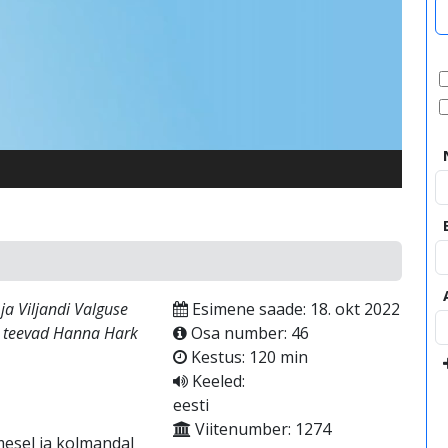
video
a Viljandi Valguse
Esimene saade: 18. okt 2022
at teevad Hanna Hark
Osa number: 46
Kestus: 120 min
Keeled:
eesti
Viitenumber: 1274
esel ja kolmandal