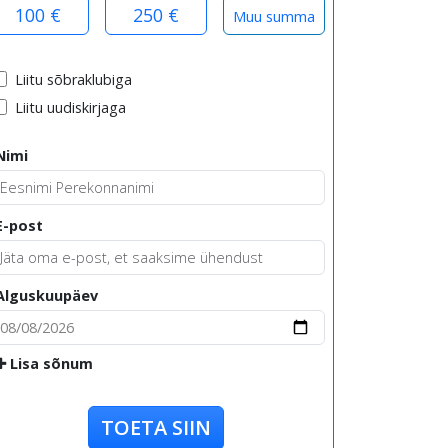
100 €
250 €
Liitu sõbraklubiga
Liitu uudiskirjaga
Nimi
E-post
Alguskuupäev
Lisa sõnum
TOETA SIIN