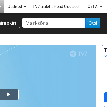
Uudised
TV7 ajaleht Head Uudised
TOETA
nimekiri
Otsi
T
S
Esita