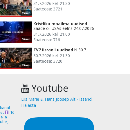
31.7.2026 kell 21.30
Saateosa: 3721
15 min
Kristliku maailma uudised
Saade oli USAs eetris 24.07.2026
31.7.2026 kell 21.00
Saateosa: 716
30 min
TV7 Iisraeli uudised
N 30.7.
30.7.2026 kell 21.30
Saateosa: 3720
15 min
Youtube
Liis Marie & Hans Joosep Alt - Issand
Halasta
akanal
et
16
ee ja
ube,