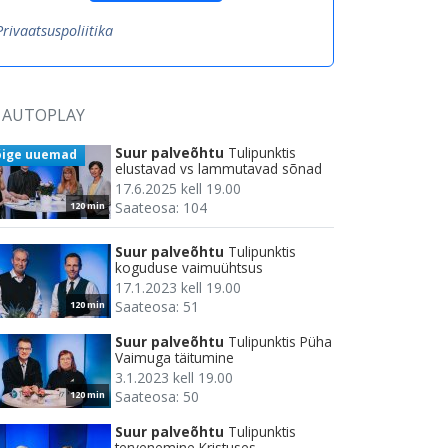
Privaatsuspoliitika
AUTOPLAY
Suur palveõhtu
Tulipunktis
õige uuemad
elustavad vs lammutavad sõnad
17.6.2025 kell 19.00
Saateosa: 104
120 min
Suur palveõhtu
Tulipunktis
koguduse vaimuühtsus
17.1.2023 kell 19.00
Saateosa: 51
120 min
Suur palveõhtu
Tulipunktis Püha
Vaimuga täitumine
3.1.2023 kell 19.00
Saateosa: 50
120 min
Suur palveõhtu
Tulipunktis
tervenemine Kristuses