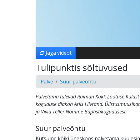
Jaga videot
Tulipunktis sõltuvused
Palve
Suur palveõhtu
Palvetama tulevad Raiman Kukk Lootuse Külast j
koguduse diakon Arlis Liivrand. Ülistusmuusik
ja Vivia Teller Nõmme Baptistikogudusest.
Suur palveõhtu
Kutsume kõiki üheskoos palvetama kuu esim