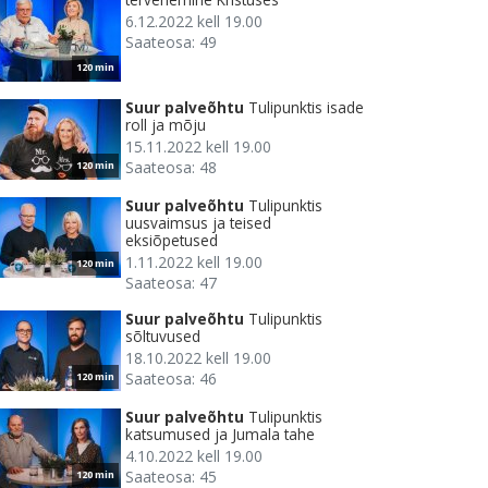
6.12.2022 kell 19.00
Saateosa: 49
120 min
Suur palveõhtu
Tulipunktis isade
roll ja mõju
15.11.2022 kell 19.00
Saateosa: 48
120 min
Suur palveõhtu
Tulipunktis
uusvaimsus ja teised
eksiõpetused
1.11.2022 kell 19.00
120 min
Saateosa: 47
Suur palveõhtu
Tulipunktis
sõltuvused
18.10.2022 kell 19.00
Saateosa: 46
120 min
Suur palveõhtu
Tulipunktis
katsumused ja Jumala tahe
4.10.2022 kell 19.00
Saateosa: 45
120 min