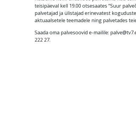
teisipäeval kell 19.00 otsesaates “Suur palv
palvetajad ja ülistajad erinevatest kogudus
aktuaalsetele teemadele ning palvetades tei
Saada oma palvesoovid e-mailile: palve@tv7.e
222 27.