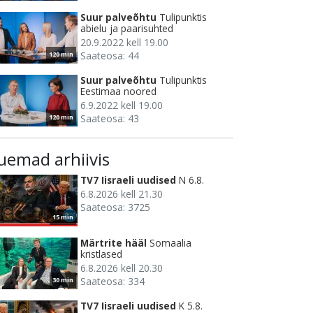
Suur palveõhtu
Tulipunktis
abielu ja paarisuhted
20.9.2022 kell 19.00
Saateosa: 44
120 min
Suur palveõhtu
Tulipunktis
Eestimaa noored
6.9.2022 kell 19.00
Saateosa: 43
120 min
uemad arhiivis
TV7 Iisraeli uudised
N 6.8.
6.8.2026 kell 21.30
Saateosa: 3725
15 min
Märtrite hääl
Somaalia
kristlased
6.8.2026 kell 20.30
Saateosa: 334
30 min
TV7 Iisraeli uudised
K 5.8.