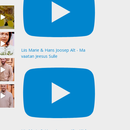
Liis Marie & Hans Joosep Alt - Ma
vaatan Jeesus Sulle