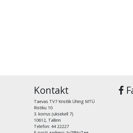
Kontakt
F
Taevas TV7 Kristlik Ühing MTÜ
Ristiku 10
3. korrus (uksekell 7)
10612, Tallinn
Telefon: 44 22227
E-posti aadress: tv7@tv7.ee