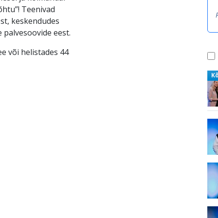
eõhtu”! Teenivad
test, keskendudes
e palvesoovide eest.
e või helistades 44
K