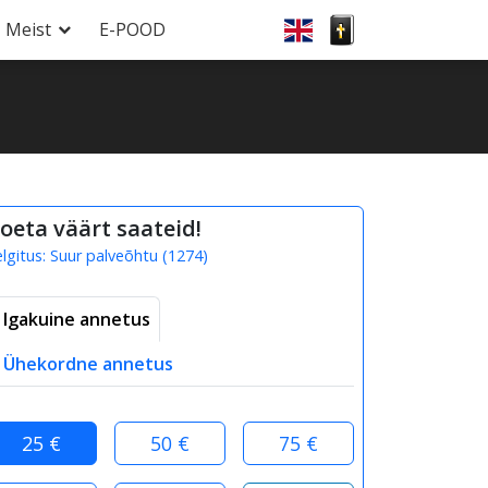
Meist
E-POOD
oeta väärt saateid!
elgitus:
Suur palveõhtu
(
1274
)
Igakuine annetus
Ühekordne annetus
25 €
50 €
75 €