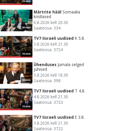
15 min
Märtrite hääl
Somaalia
kristlased
6.8.2026 kell 20.30
Saateosa: 334
30 min
TV7 Iisraeli uudised
K 5.8.
5.8.2026 kell 21.30
Saateosa: 3724
15 min
Ühenduses
Jumala selged
juhised
5.8.2026 kell 18.30
Saateosa: 398
30 min
TV7 Iisraeli uudised
T 4.8.
4.8.2026 kell 21.30
Saateosa: 3723
15 min
TV7 Iisraeli uudised
E 3.8.
3.8.2026 kell 21.30
Saateosa: 3722