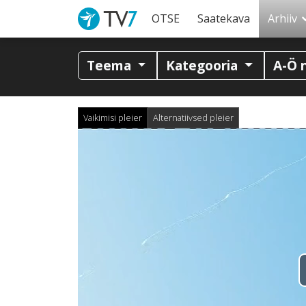
OTSE
Saatekava
Arhiiv
Teema
Kategooria
A-Ö 
Vaikimisi pleier
Alternatiivsed pleier