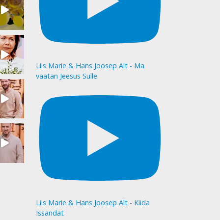
Liis Marie & Hans Joosep Alt - Ma
vaatan Jeesus Sulle
Liis Marie & Hans Joosep Alt - Kiida
Issandat