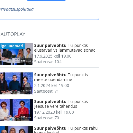
Privaatsuspoliitika
AUTOPLAY
Suur palveõhtu
Tulipunktis
õige uuemad
elustavad vs lammutavad sõnad
17.6.2025 kell 19.00
Saateosa: 104
120 min
Suur palveõhtu
Tulipunktis
meelte uuendamine
2.1.2024 kell 19.00
Saateosa: 71
120 min
Suur palveõhtu
Tulipunktis
Jeesuse vere tähendus
19.12.2023 kell 19.00
Saateosa: 70
120 min
Suur palveõhtu
Tulipunktis rahu
kaose keskel