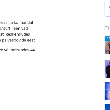
esel ja kolmandal
eõhtu”! Teenivad
test, keskendudes
K
e palvesoovide eest.
e või helistades 44