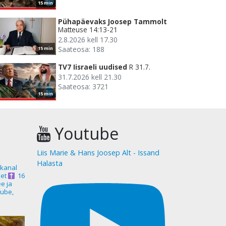
15 min
Pühapäevaks Joosep Tammolt
Matteuse 14:13-21
2.8.2026 kell 17.30
Saateosa: 188
15 min
TV7 Iisraeli uudised
R 31.7.
31.7.2026 kell 21.30
Saateosa: 3721
15 min
Youtube
Liis Marie & Hans Joosep Alt - Issand
Halasta
akanal
et
16
ee ja
ube,