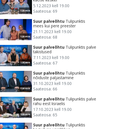
5.12.2023 kell 19.00
Saateosa: 69
120 min
Suur palveõhtu
Tulipunktis
mees kui pere preester
21.11.2023 kell 19.00
Saateosa: 68
120 min
Suur palveõhtu
Tulipunktis palve
takistused
7.11.2023 kell 19.00
Saateosa: 67
120 min
Suur palveõhtu
Tulipunktis
nõiduste paljastamine
31.10.2023 kell 19.00
Saateosa: 66
120 min
Suur palveõhtu
Tulipunktis palve
rahu eest Iisraelis
17.10.2023 kell 19.00
Saateosa: 65
120 min
Suur palveõhtu
Tulipunktis