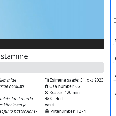
video
jastamine
les mitte
Esimene saade: 31. okt 2023
ikide nõiduste
Osa number: 66
Kestus: 120 min
tuleks lahti murda
Keeled:
tes kõnelevad ja
eesti
et juhib pastor Anne-
Viitenumber: 1274