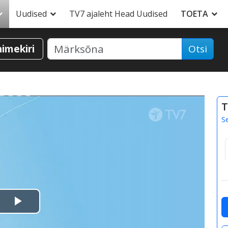
Uudised
TV7 ajaleht Head Uudised
TOETA
nimekiri
Otsi
T
S
Esita