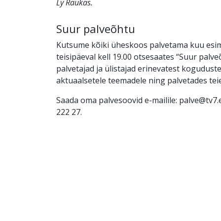
Ly Raukas.
Suur palveõhtu
Kutsume kõiki üheskoos palvetama kuu esim
teisipäeval kell 19.00 otsesaates “Suur palv
palvetajad ja ülistajad erinevatest kogudus
aktuaalsetele teemadele ning palvetades tei
Saada oma palvesoovid e-mailile: palve@tv7.e
222 27.