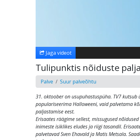
Jaga videot
Tulipunktis nõiduste pal
Palve
Suur palveõhtu
31. oktoober on usupuhastuspüha. TV7 kutsub ü
populariseerima Halloweeni, vaid palvetama kõ
paljastamise eest.
Erisaates räägime sellest, missugused nõidused 
inimeste isiklikes eludes ja riigi tasandil. Erisaa
palvetavad Sven Ehavald ja Matis Metsala. Saad