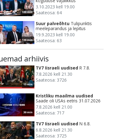
koguduse vajalikkus
3.10.2023 kell 19.00
Saateosa: 64
120 min
Suur palveõhtu
Tulipunktis
meeleparandus ja lepitus
19.9.2023 kell 19.00
Saateosa: 63
120 min
uemad arhiivis
TV7 Iisraeli uudised
R 7.8.
7.8.2026 kell 21.30
Saateosa: 3726
15 min
Kristliku maailma uudised
Saade oli USAs eetris 31.07.2026
7.8.2026 kell 21.00
Saateosa: 717
30 min
TV7 Iisraeli uudised
N 6.8.
6.8.2026 kell 21.30
Saateosa: 3725