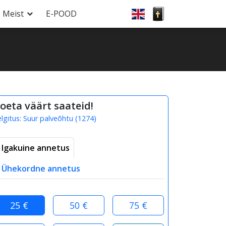
Meist
E-POOD
oeta väärt saateid!
elgitus:
Suur palveõhtu
(
1274
)
Igakuine annetus
Ühekordne annetus
25 €
50 €
75 €