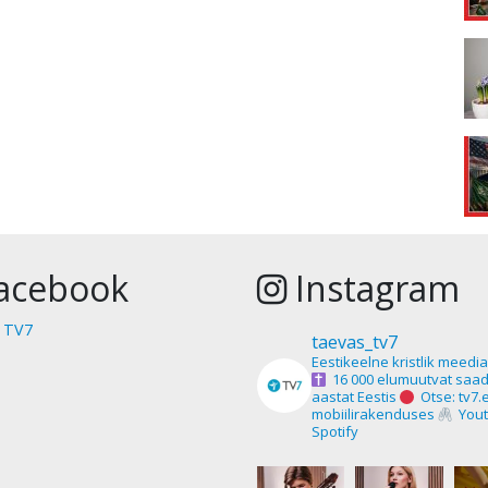
acebook
Instagram
 TV7
taevas_tv7
Eestikeelne kristlik meedi
16 000 elumuutvat saad
aastat Eestis
Otse: tv7.
mobiilirakenduses
Yout
Spotify