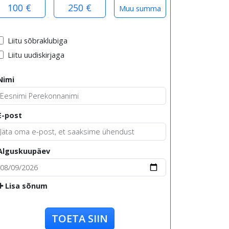
100 €
250 €
Liitu sõbraklubiga
Liitu uudiskirjaga
Nimi
E-post
Alguskuupäev
Lisa sõnum
TOETA SIIN