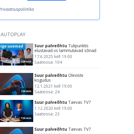
Privaatsuspoliitika
AUTOPLAY
Suur palveõhtu
Tulipunktis
õige uuemad
elustavad vs lammutavad sõnad
17.6.2025 kell 19.00
Saateosa: 104
120 min
Suur palveõhtu
Oleviste
kogudus
12.1.2021 kell 19.00
Saateosa: 24
120 min
Suur palveõhtu
Taevas TV7
1.12.2020 kell 19.00
Saateosa: 23
120 min
Suur palveõhtu
Taevas TV7