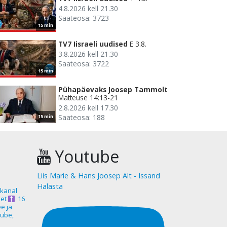
4.8.2026 kell 21.30
Saateosa: 3723
15 min
TV7 Iisraeli uudised
E 3.8.
3.8.2026 kell 21.30
Saateosa: 3722
15 min
Pühapäevaks Joosep Tammolt
Matteuse 14:13-21
2.8.2026 kell 17.30
Saateosa: 188
15 min
Youtube
Liis Marie & Hans Joosep Alt - Issand
Halasta
akanal
et
16
ee ja
ube,