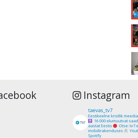
acebook
Instagram
taevas_tv7
Eestikeelne kristlik meedi
16 000 elumuutvat saad
aastat Eestis
Otse: tv7.
mobiilirakenduses
Yout
Spotify