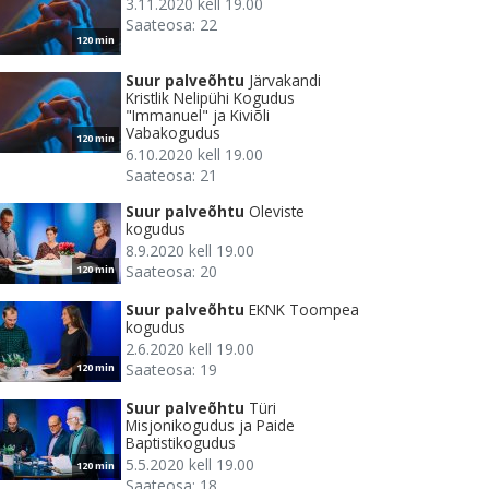
3.11.2020 kell 19.00
Saateosa: 22
120 min
Suur palveõhtu
Järvakandi
Kristlik Nelipühi Kogudus
"Immanuel" ja Kiviõli
Vabakogudus
120 min
6.10.2020 kell 19.00
Saateosa: 21
Suur palveõhtu
Oleviste
kogudus
8.9.2020 kell 19.00
Saateosa: 20
120 min
Suur palveõhtu
EKNK Toompea
kogudus
2.6.2020 kell 19.00
Saateosa: 19
120 min
Suur palveõhtu
Türi
Misjonikogudus ja Paide
Baptistikogudus
5.5.2020 kell 19.00
120 min
Saateosa: 18