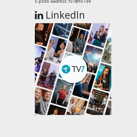
E-posti aadress: tv7@tv7.ee
LinkedIn