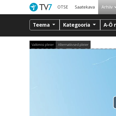
OTSE
Saatekava
Arhiiv
Teema
Kategooria
A-Ö 
Vaikimisi pleier
Alternatiivsed pleier