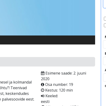
video
Esimene saade: 2. juuni
2020
esel ja kolmandal
Osa number: 19
eõhtu”! Teenivad
Kestus: 120 min
test, keskendudes
Keeled:
e palvesoovide eest.
eesti