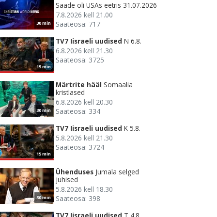
Saade oli USAs eetris 31.07.2026
7.8.2026 kell 21.00
Saateosa: 717
30 min
TV7 Iisraeli uudised
N 6.8.
6.8.2026 kell 21.30
Saateosa: 3725
15 min
Märtrite hääl
Somaalia
kristlased
6.8.2026 kell 20.30
Saateosa: 334
30 min
TV7 Iisraeli uudised
K 5.8.
5.8.2026 kell 21.30
Saateosa: 3724
15 min
Ühenduses
Jumala selged
juhised
5.8.2026 kell 18.30
Saateosa: 398
30 min
TV7 Iisraeli uudised
T 4.8.