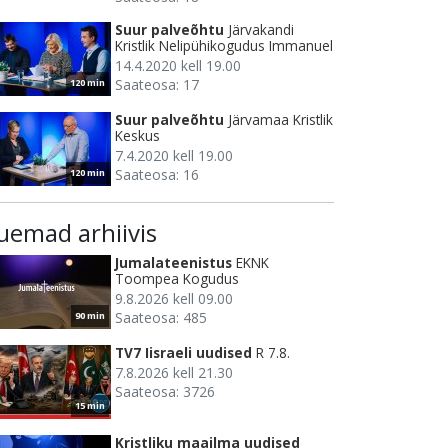
Suur palveõhtu
Järvakandi
Kristlik Nelipühikogudus Immanuel
14.4.2020 kell 19.00
Saateosa: 17
120 min
Suur palveõhtu
Järvamaa Kristlik
Keskus
7.4.2020 kell 19.00
Saateosa: 16
120 min
uemad arhiivis
Jumalateenistus
EKNK
Toompea Kogudus
9.8.2026 kell 09.00
Saateosa: 485
90 min
TV7 Iisraeli uudised
R 7.8.
7.8.2026 kell 21.30
Saateosa: 3726
15 min
Kristliku maailma uudised