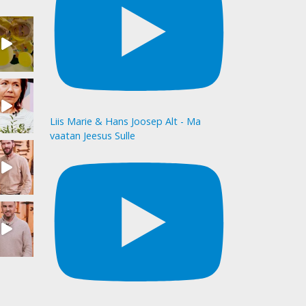
Liis Marie & Hans Joosep Alt - Ma
vaatan Jeesus Sulle