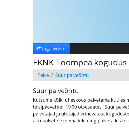
Jaga videot
EKNK Toompea kogudus
Palve
Suur palveõhtu
Suur palveõhtu
Kutsume kõiki üheskoos palvetama kuu esim
teisipäeval kell 19.00 otsesaates “Suur palv
palvetajad ja ülistajad erinevatest kogudus
aktuaalsetele teemadele ning palvetades tei