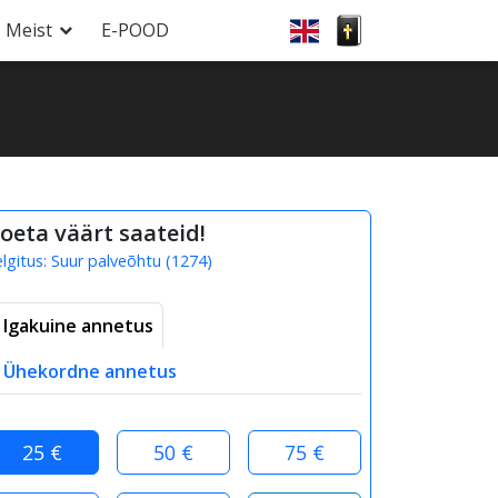
Meist
E-POOD
oeta väärt saateid!
elgitus:
Suur palveõhtu
(
1274
)
Igakuine annetus
Ühekordne annetus
25 €
50 €
75 €