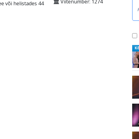
Viitenumber: 1274
e või helistades 44
K