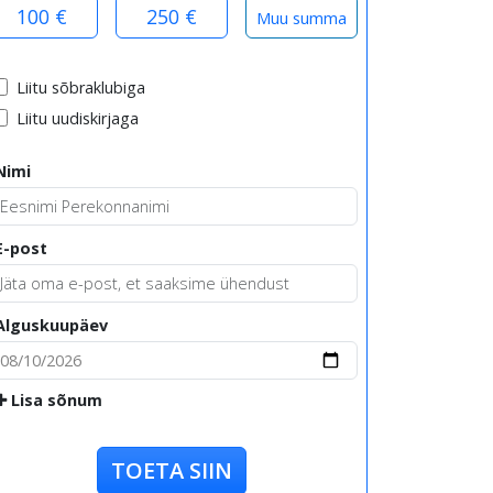
100 €
250 €
Liitu sõbraklubiga
Liitu uudiskirjaga
Nimi
E-post
Alguskuupäev
Lisa sõnum
TOETA SIIN