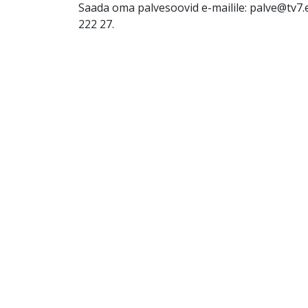
Saada oma palvesoovid e-mailile: palve@tv7.e
222 27.