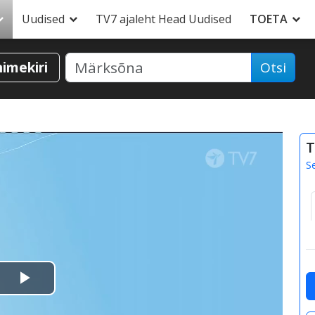
Uudised
TV7 ajaleht Head Uudised
TOETA
nimekiri
Otsi
T
S
Esita