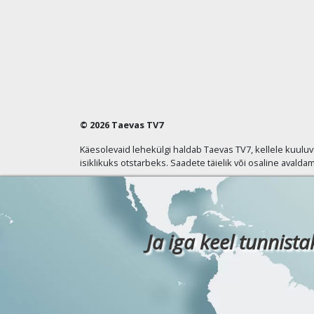
© 2026 Taevas TV7
Käesolevaid lehekülgi haldab Taevas TV7, kellele kuulu
isiklikuks otstarbeks. Saadete täielik või osaline avaldam
Ja iga keel tunnista