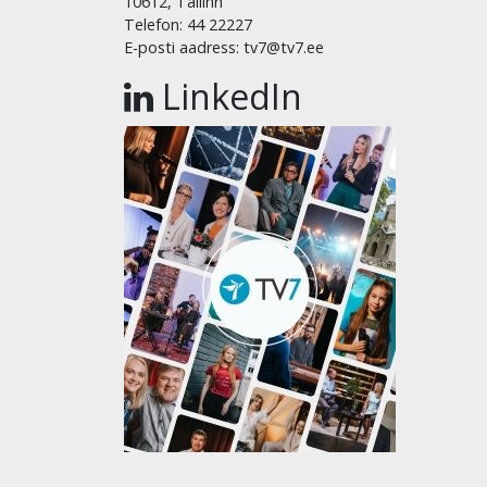
10612, Tallinn
Telefon: 44 22227
E-posti aadress: tv7@tv7.ee
LinkedIn