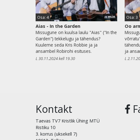
min
Osa: 4
Osa: 3
25
Aias - In the Garden
Oo arm
Missugune on kuulsa laulu "Aias" ("In the
Missugu
Garden") tekkelugu ja tähendus?
võrratu
Kuuleme seda Kris Robbie ja ja
tähendu
ansambel Robirohi esituses.
ja ansa
L 30.11.2024 kell 19.30
L 2.11.20
Kontakt
F
Taevas TV7 Kristlik Ühing MTÜ
Ristiku 10
3. korrus (uksekell 7)