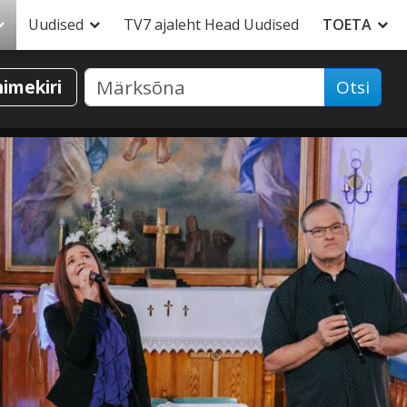
Uudised
TV7 ajaleht Head Uudised
TOETA
nimekiri
Otsi