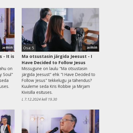
min
min
Osa: 5
20
20
- It is
Ma otsustasin järgida Jeesust - I
Have Decided to Follow Jesus
rahu on
Missugune on laulu "Ma otsustasin
My Soul"
järgida Jeesust" ehk "I Have Decided to
 seda
Follow Jesus" tekkelugu ja tähendus?
tuses.
Kuuleme seda Kris Robbie ja Mirjam
Kivisilla esituses.
L 7.12.2024 kell 19.30