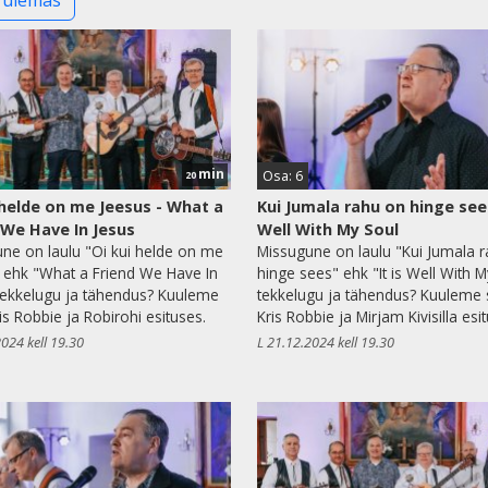
Tulemas
min
Osa: 6
20
 helde on me Jeesus - What a
Kui Jumala rahu on hinge sees 
 We Have In Jesus
Well With My Soul
ne on laulu "Oi kui helde on me
Missugune on laulu "Kui Jumala 
 ehk "What a Friend We Have In
hinge sees" ehk "It is Well With 
tekkelugu ja tähendus? Kuuleme
tekkelugu ja tähendus? Kuuleme
is Robbie ja Robirohi esituses.
Kris Robbie ja Mirjam Kivisilla esi
2024 kell 19.30
L 21.12.2024 kell 19.30