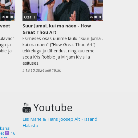
min
min
Osa: 1
25
25
Sweet
Suur Jumal, kui ma näen - How
Great Thou Art
aulavad"
Esimeses osas uurime laulu "Suur Jumal,
ugu ja
kui ma näen" ("How Great Thou Art")
bie ja
tekkelugu ja tähendust ning kuuleme
seda Kris Robbie ja Mirjam Kivisilla
esituses.
L 19.10.2024 kell 19.30
Youtube
Liis Marie & Hans Joosep Alt - Issand
Halasta
akanal
et
16