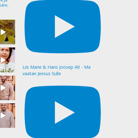
ee ja
ube,
Liis Marie & Hans Joosep Alt - Ma
vaatan Jeesus Sulle