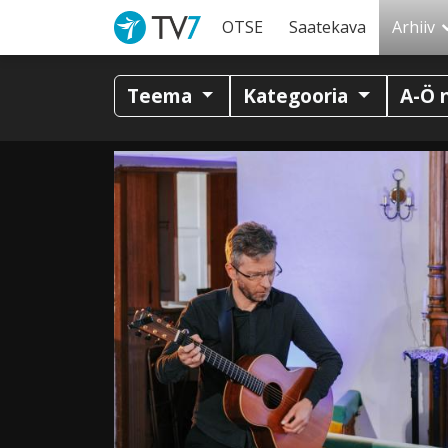
OTSE
Saatekava
Arhiiv
Teema
Kategooria
A-Ö 