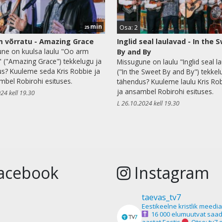
min
Osa: 2
25
 võrratu - Amazing Grace
Inglid seal laulavad - In the 
ne on kuulsa laulu "Oo arm
By and By
" ("Amazing Grace") tekkelugu ja
Missugune on laulu "Inglid seal l
s? Kuuleme seda Kris Robbie ja
("In the Sweet By and By") tekkel
mbel Robirohi esituses.
tähendus? Kuuleme laulu Kris Rob
ja ansambel Robirohi esituses.
24 kell 19.30
L 26.10.2024 kell 19.30
acebook
Instagram
taevas_tv7
Eestikeelne kristlik meedi
16 000 elumuutvat saad