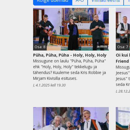
Kõige uuemad
A-Ö
Viimati eetris
min
Osa: 8
Osa: 7
20
Püha, Püha, Püha - Holy, Holy, Holy
Oi kui
Missugune on laulu "Püha, Püha, Püha"
Friend
ehk "Holy, Holy, Holy" tekkelugu ja
Missugu
tähendus? Kuuleme seda Kris Robbie ja
Jeesus"
Mirjam Kivisilla esituses.
Jesus" 
seda Kr
L 4.1.2025 kell 19.30
L 28.12.