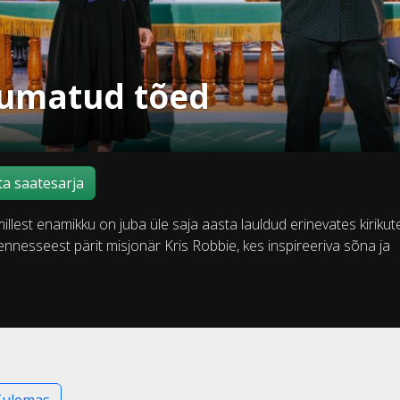
egumatud tõed
a saatesarja
illest enamikku on juba üle saja aasta lauldud erinevates kirikut
ennesseest pärit misjonär Kris Robbie, kes inspireeriva sõna ja