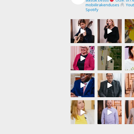
aastat Eestis
Otse: tv7.
mobiilirakenduses
Yout
Spotify