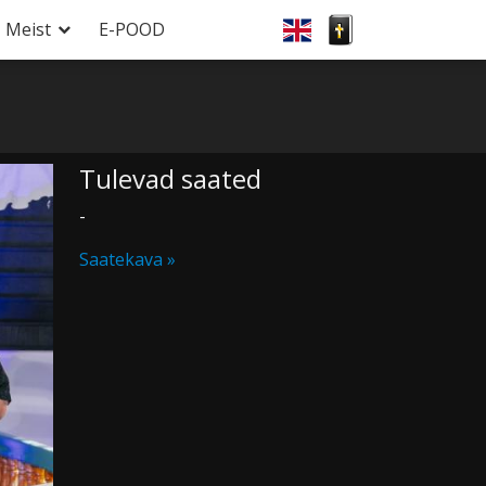
Meist
E-POOD
Tulevad saated
-
Saatekava »