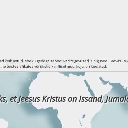
vad kõik antud lehekülgedega seonduvad tegevused ja õigused. Taevas TV7 p
ine teistes allikates või ükskõik millisel muul kujul on keelatud.
ks, et Jeesus Kristus on Issand, Jumala 