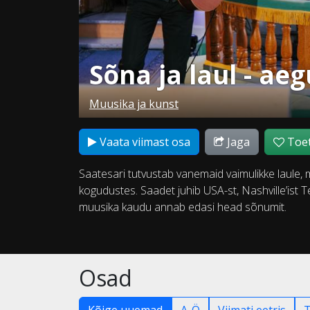
Sõna ja laul - a
Muusika ja kunst
Vaata viimast osa
Jaga
Toet
Saatesari tutvustab vanemaid vaimulikke laule, m
kogudustes. Saadet juhib USA-st, Nashville’ist T
muusika kaudu annab edasi head sõnumit.
Osad