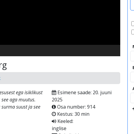
video
rg
k
susest ega isiklikust
Esimene saade: 20. juuni
s see aga muutus.
2025
a surma suust ja see
Osa number: 914
Kestus: 30 min
Keeled:
inglise