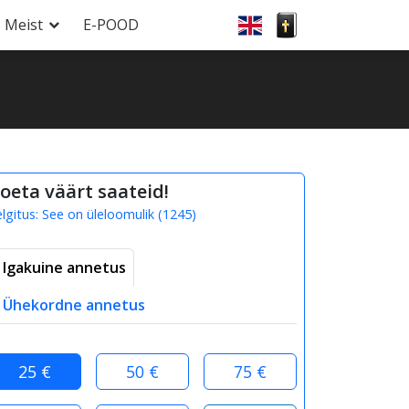
Meist
E-POOD
oeta väärt saateid!
elgitus:
See on üleloomulik
(
1245
)
Igakuine annetus
Ühekordne annetus
25 €
50 €
75 €