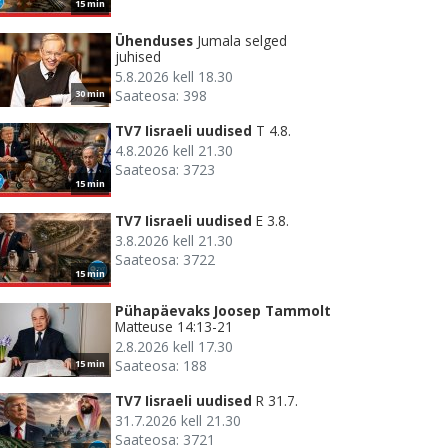
15 min
Ühenduses
Jumala selged
juhised
5.8.2026 kell 18.30
Saateosa: 398
30 min
TV7 Iisraeli uudised
T 4.8.
4.8.2026 kell 21.30
Saateosa: 3723
15 min
TV7 Iisraeli uudised
E 3.8.
3.8.2026 kell 21.30
Saateosa: 3722
15 min
Pühapäevaks Joosep Tammolt
Matteuse 14:13-21
2.8.2026 kell 17.30
Saateosa: 188
15 min
TV7 Iisraeli uudised
R 31.7.
31.7.2026 kell 21.30
Saateosa: 3721