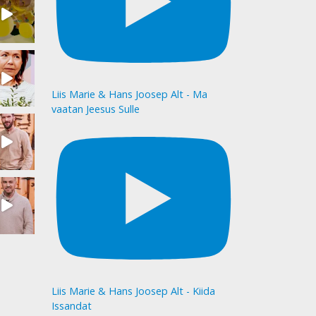
Liis Marie & Hans Joosep Alt - Ma
vaatan Jeesus Sulle
Liis Marie & Hans Joosep Alt - Kiida
Issandat