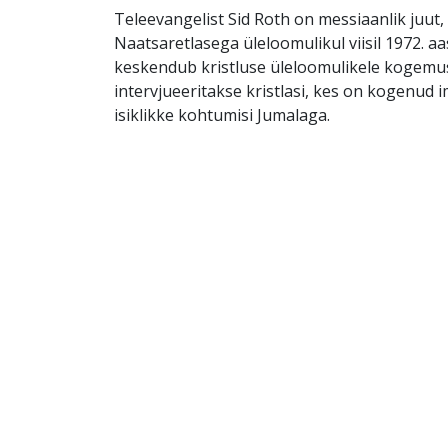
Teleevangelist Sid Roth on messiaanlik juut,
Naatsaretlasega üleloomulikul viisil 1972. aa
keskendub kristluse üleloomulikele kogemus
intervjueeritakse kristlasi, kes on kogenud i
isiklikke kohtumisi Jumalaga.