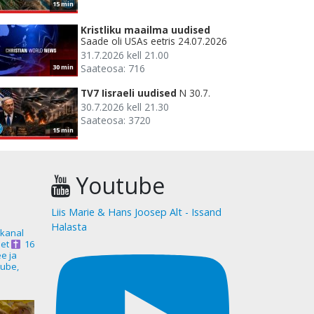
15 min
Kristliku maailma uudised
Saade oli USAs eetris 24.07.2026
31.7.2026 kell 21.00
Saateosa: 716
30 min
TV7 Iisraeli uudised
N 30.7.
30.7.2026 kell 21.30
Saateosa: 3720
15 min
Youtube
Liis Marie & Hans Joosep Alt - Issand
Halasta
akanal
et
16
ee ja
ube,