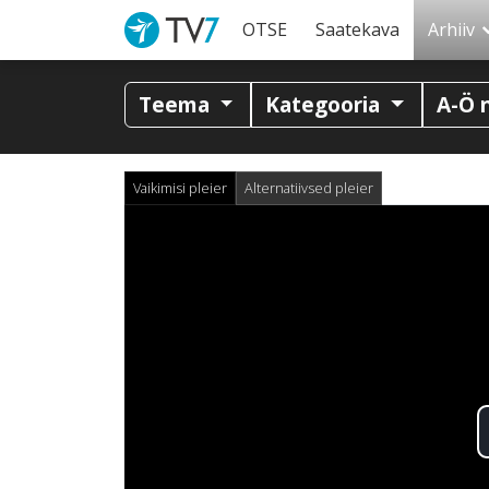
OTSE
Saatekava
Arhiiv
Teema
Kategooria
A-Ö 
Vaikimisi pleier
Alternatiivsed pleier