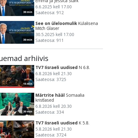
Emma ja Jessica Stark
6.6.2025 kell 17.00
Saateosa: 912
30 min
See on üleloomulik
Külalisena
Mitch Glaser
30.5.2025 kell 17.00
Saateosa: 911
30 min
uemad arhiivis
TV7 Iisraeli uudised
N 6.8.
6.8.2026 kell 21.30
Saateosa: 3725
15 min
Märtrite hääl
Somaalia
kristlased
6.8.2026 kell 20.30
Saateosa: 334
30 min
TV7 Iisraeli uudised
K 5.8.
5.8.2026 kell 21.30
Saateosa: 3724