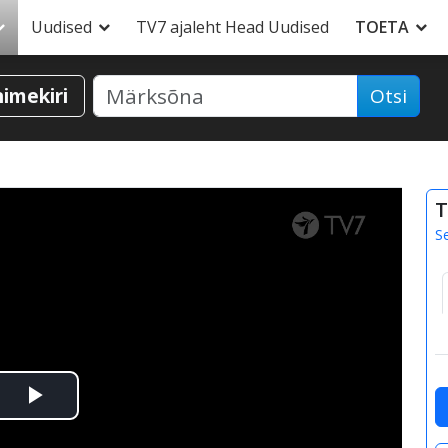
Uudised
TV7 ajaleht Head Uudised
TOETA
nimekiri
Otsi
T
S
Esita