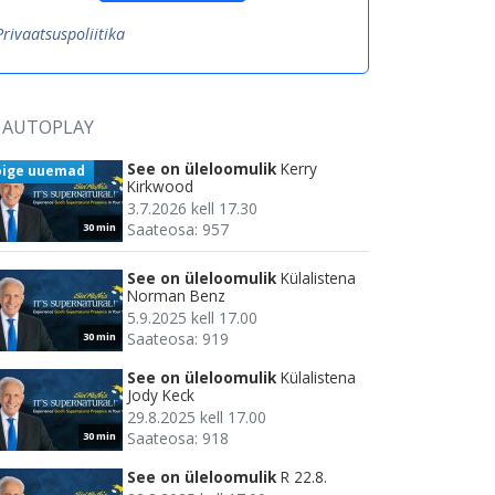
Privaatsuspoliitika
AUTOPLAY
See on üleloomulik
Kerry
õige uuemad
Kirkwood
3.7.2026 kell 17.30
Saateosa: 957
30 min
See on üleloomulik
Külalistena
Norman Benz
5.9.2025 kell 17.00
Saateosa: 919
30 min
See on üleloomulik
Külalistena
Jody Keck
29.8.2025 kell 17.00
Saateosa: 918
30 min
See on üleloomulik
R 22.8.