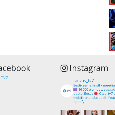
acebook
Instagram
 TV7
taevas_tv7
Eestikeelne kristlik meedi
16 000 elumuutvat saad
aastat Eestis
Otse: tv7.
mobiilirakenduses
Yout
Spotify