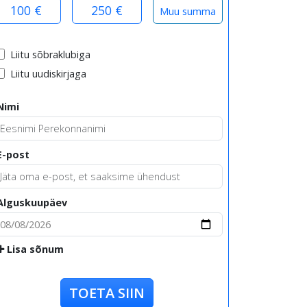
100 €
250 €
Liitu sõbraklubiga
Liitu uudiskirjaga
Nimi
E-post
Alguskuupäev
Lisa sõnum
TOETA SIIN