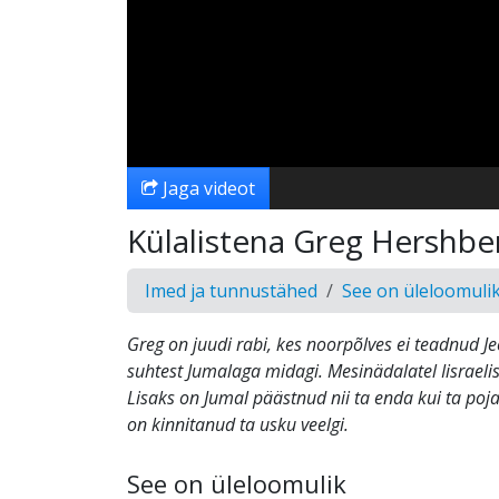
Jaga videot
Külalistena Greg Hershbe
Imed ja tunnustähed
See on üleloomuli
Greg on juudi rabi, kes noorpõlves ei teadnud Jee
suhtest Jumalaga midagi. Mesinädalatel Iisraeli
Lisaks on Jumal päästnud nii ta enda kui ta poj
on kinnitanud ta usku veelgi.
See on üleloomulik