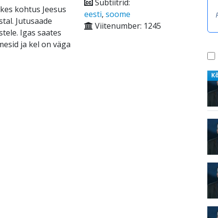
Subtiitrid:
 kes kohtus Jeesus
eesti
,
soome
stal. Jutusaade
Viitenumber: 1245
tele. Igas saates
mesid ja kel on väga
K