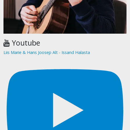
Youtube
Liis Marie & Hans Joosep Alt - Issand Halasta