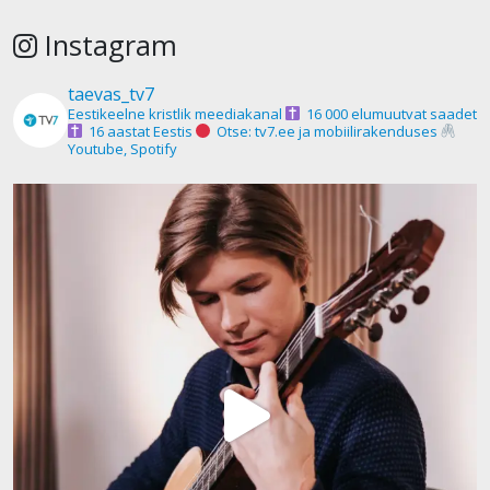
Instagram
taevas_tv7
Eestikeelne kristlik meediakanal
16 000 elumuutvat saadet
16 aastat Eestis
Otse: tv7.ee ja mobiilirakenduses
Youtube, Spotify