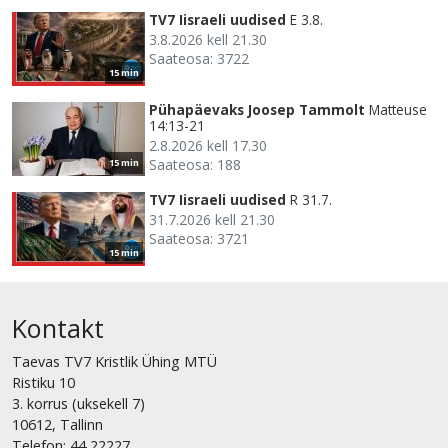
TV7 Iisraeli uudised
E 3.8.
3.8.2026 kell 21.30
Saateosa: 3722
15 min
Pühapäevaks Joosep Tammolt
Matteuse
14:13-21
2.8.2026 kell 17.30
Saateosa: 188
15 min
TV7 Iisraeli uudised
R 31.7.
31.7.2026 kell 21.30
Saateosa: 3721
15 min
Kontakt
Taevas TV7 Kristlik Ühing MTÜ
Ristiku 10
3. korrus (uksekell 7)
10612, Tallinn
Telefon: 44 22227