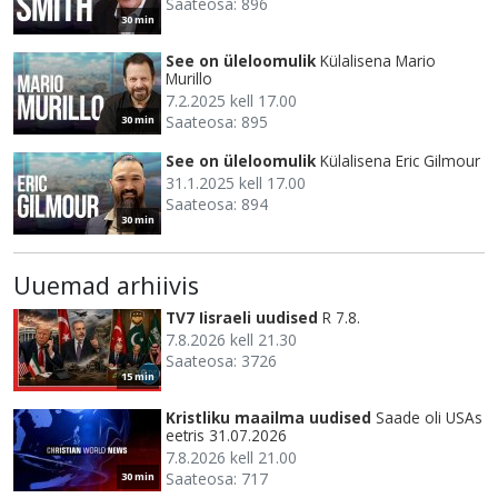
Saateosa: 896
30 min
See on üleloomulik
Külalisena Mario
Murillo
7.2.2025 kell 17.00
Saateosa: 895
30 min
See on üleloomulik
Külalisena Eric Gilmour
31.1.2025 kell 17.00
Saateosa: 894
30 min
Uuemad arhiivis
TV7 Iisraeli uudised
R 7.8.
7.8.2026 kell 21.30
Saateosa: 3726
15 min
Kristliku maailma uudised
Saade oli USAs
eetris 31.07.2026
7.8.2026 kell 21.00
Saateosa: 717
30 min