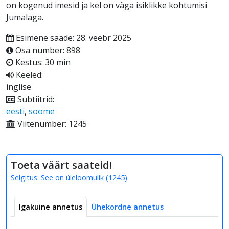
on kogenud imesid ja kel on väga isiklikke kohtumisi
Jumalaga.
Esimene saade: 28. veebr 2025
Osa number: 898
Kestus: 30 min
Keeled:
inglise
Subtiitrid:
eesti
,
soome
Viitenumber: 1245
Toeta väärt saateid!
Selgitus:
See on üleloomulik
(
1245
)
Igakuine annetus
Ühekordne annetus