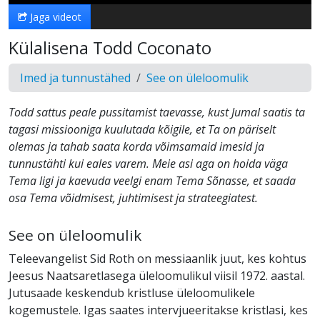
Jaga videot
Külalisena Todd Coconato
Imed ja tunnustähed
See on üleloomulik
Todd sattus peale pussitamist taevasse, kust Jumal saatis ta
tagasi missiooniga kuulutada kõigile, et Ta on päriselt
olemas ja tahab saata korda võimsamaid imesid ja
tunnustähti kui eales varem. Meie asi aga on hoida väga
Tema ligi ja kaevuda veelgi enam Tema Sõnasse, et saada
osa Tema võidmisest, juhtimisest ja strateegiatest.
See on üleloomulik
Teleevangelist Sid Roth on messiaanlik juut, kes kohtus
Jeesus Naatsaretlasega üleloomulikul viisil 1972. aastal.
Jutusaade keskendub kristluse üleloomulikele
kogemustele. Igas saates intervjueeritakse kristlasi, kes