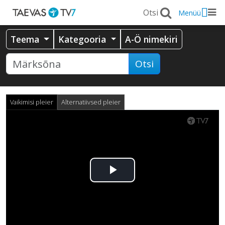
Menüü
Teema
Kategooria
A-Ö nimekiri
Otsi
Vaikimisi pleier
Alternatiivsed pleier
Esita
video