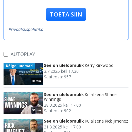
TOETA SIIN
Privaatsuspoliitika
AUTOPLAY
See on üleloomulik
Kerry Kirkwood
Kõige uuemad
3.7.2026 kell 17.30
Saateosa: 957
30 min
See on üleloomulik
Külalisena Shane
Winnings
28.3.2025 kell 17.00
Saateosa: 902
30 min
See on üleloomulik
Külalisena Rick Jimenez
21.3.2025 kell 17.00