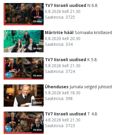
TV7 Iisraeli uudised
N 6.8.
6.8.2026 kell 21.30
Saateosa: 3725
15 min
Märtrite hääl
Somaalia kristlased
6.8.2026 kell 20.30
Saateosa: 334
30 min
TV7 Iisraeli uudised
K 5.8.
5.8.2026 kell 21.30
Saateosa: 3724
15 min
Ühenduses
Jumala selged juhised
5.8.2026 kell 18.30
Saateosa: 398
30 min
TV7 Iisraeli uudised
T 4.8.
4.8.2026 kell 21.30
Saateosa: 3723
15 min