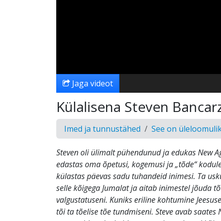
Jaga videot
Külalisena Steven Bancar
Imed ja tunnustähed
See on üleloomuli
Steven oli ülimalt pühendunud ja edukas New Age
edastas oma õpetusi, kogemusi ja „tõde“ kodul
külastas päevas sadu tuhandeid inimesi. Ta usku
selle kõigega Jumalat ja aitab inimestel jõuda t
valgustatuseni. Kuniks eriline kohtumine Jeesus
tõi ta tõelise tõe tundmiseni. Steve avab saates