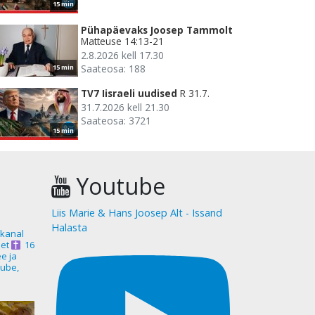
15 min
Pühapäevaks Joosep Tammolt
Matteuse 14:13-21
2.8.2026 kell 17.30
Saateosa: 188
15 min
TV7 Iisraeli uudised
R 31.7.
31.7.2026 kell 21.30
Saateosa: 3721
15 min
Youtube
Liis Marie & Hans Joosep Alt - Issand
Halasta
akanal
et
16
ee ja
ube,