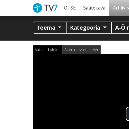
OTSE
Saatekava
Arhiiv
Teema
Kategooria
A-Ö 
Vaikimisi pleier
Alternatiivsed pleier