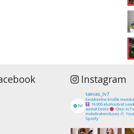
acebook
Instagram
taevas_tv7
Eestikeelne kristlik meedi
16 000 elumuutvat saad
aastat Eestis
Otse: tv7.
mobiilirakenduses
Yout
Spotify