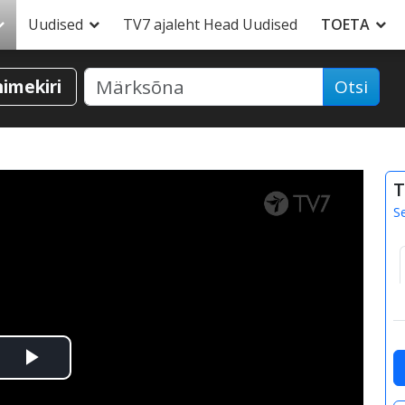
Uudised
TV7 ajaleht Head Uudised
TOETA
nimekiri
Otsi
T
S
Esita