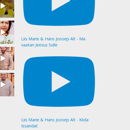
Liis Marie & Hans Joosep Alt - Ma
vaatan Jeesus Sulle
Liis Marie & Hans Joosep Alt - Kiida
Issandat