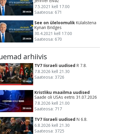
Jennfer Eivaz
7.5.2021 kell 17.00
Saateosa: 671
30 min
See on üleloomulik
Külalistena
Kynan Bridges
30.4.2021 kell 17.00
Saateosa: 670
25 min
uemad arhiivis
TV7 Iisraeli uudised
R 7.8.
7.8.2026 kell 21.30
Saateosa: 3726
15 min
Kristliku maailma uudised
Saade oli USAs eetris 31.07.2026
7.8.2026 kell 21.00
Saateosa: 717
30 min
TV7 Iisraeli uudised
N 6.8.
6.8.2026 kell 21.30
Saateosa: 3725