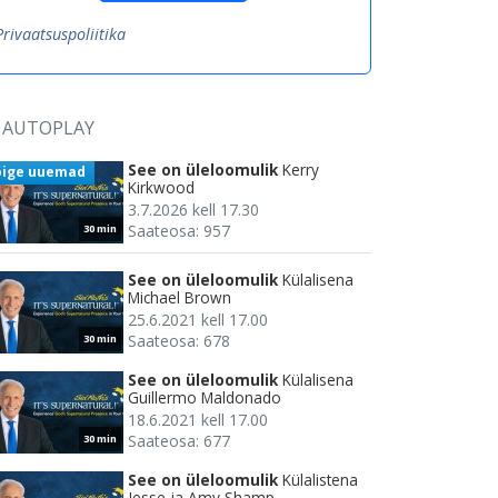
Privaatsuspoliitika
AUTOPLAY
See on üleloomulik
Kerry
õige uuemad
Kirkwood
3.7.2026 kell 17.30
Saateosa: 957
30 min
See on üleloomulik
Külalisena
Michael Brown
25.6.2021 kell 17.00
Saateosa: 678
30 min
See on üleloomulik
Külalisena
Guillermo Maldonado
18.6.2021 kell 17.00
Saateosa: 677
30 min
See on üleloomulik
Külalistena
Jesse ja Amy Shamp