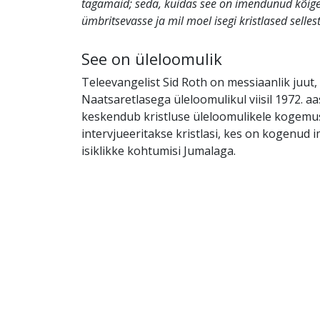
tagamaid; seda, kuidas see on imendunud kõig
ümbritsevasse ja mil moel isegi kristlased selle
See on üleloomulik
Teleevangelist Sid Roth on messiaanlik juut,
Naatsaretlasega üleloomulikul viisil 1972. aa
keskendub kristluse üleloomulikele kogemus
intervjueeritakse kristlasi, kes on kogenud i
isiklikke kohtumisi Jumalaga.