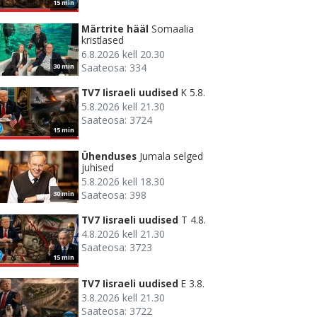
15 min
Märtrite hääl
Somaalia
kristlased
6.8.2026 kell 20.30
Saateosa: 334
30 min
TV7 Iisraeli uudised
K 5.8.
5.8.2026 kell 21.30
Saateosa: 3724
15 min
Ühenduses
Jumala selged
juhised
5.8.2026 kell 18.30
Saateosa: 398
30 min
TV7 Iisraeli uudised
T 4.8.
4.8.2026 kell 21.30
Saateosa: 3723
15 min
TV7 Iisraeli uudised
E 3.8.
3.8.2026 kell 21.30
Saateosa: 3722