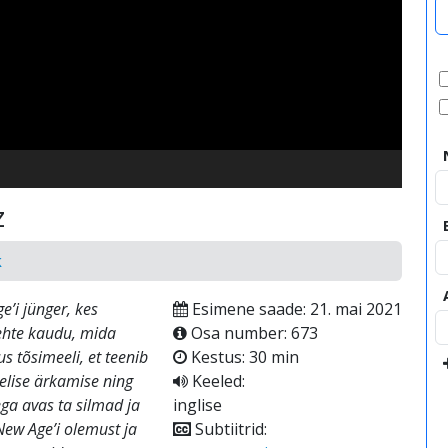
video
z
k
’i jünger, kes
Esimene saade: 21. mai 2021
ehte kaudu, mida
Osa number: 673
s tõsimeeli, et teenib
Kestus: 30 min
õelise ärkamise ning
Keeled:
ega avas ta silmad ja
inglise
 New Age’i olemust ja
Subtiitrid: