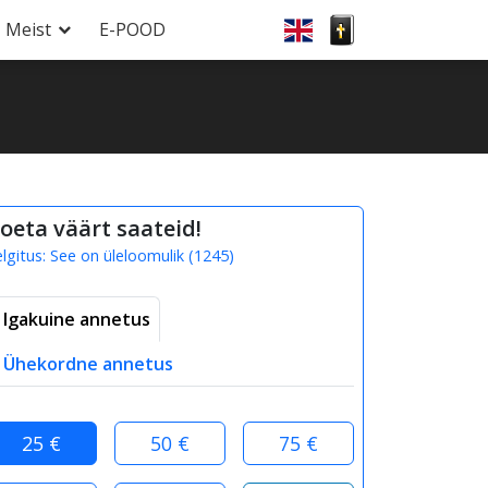
Meist
E-POOD
oeta väärt saateid!
elgitus:
See on üleloomulik
(
1245
)
Igakuine annetus
Ühekordne annetus
25 €
50 €
75 €