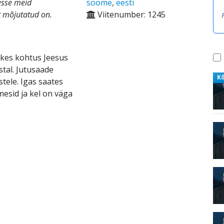
esse meid
soome
,
eesti
st mõjutatud on.
Viitenumber: 1245
 kes kohtus Jeesus
stal. Jutusaade
K
tele. Igas saates
mesid ja kel on väga