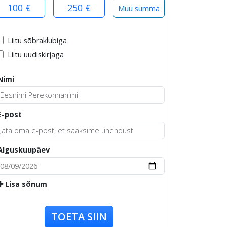
100 €
250 €
Liitu sõbraklubiga
Liitu uudiskirjaga
Nimi
E-post
Alguskuupäev
Lisa sõnum
TOETA SIIN