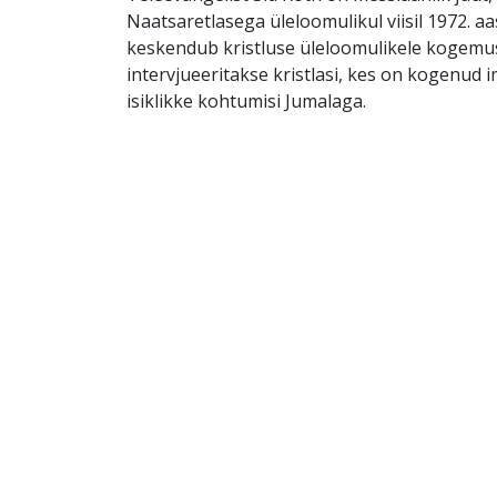
Naatsaretlasega üleloomulikul viisil 1972. aa
keskendub kristluse üleloomulikele kogemus
intervjueeritakse kristlasi, kes on kogenud i
isiklikke kohtumisi Jumalaga.