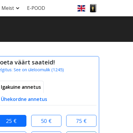
Meist
E-POOD
oeta väärt saateid!
elgitus:
See on üleloomulik
(
1245
)
Igakuine annetus
Ühekordne annetus
25 €
50 €
75 €