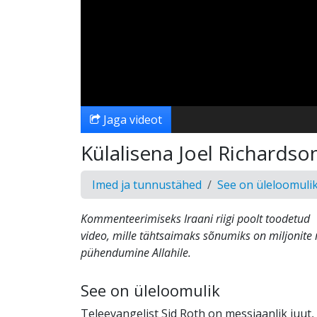
Jaga videot
Külalisena Joel Richardso
Imed ja tunnustähed
See on üleloomuli
Kommenteerimiseks Iraani riigi poolt toodetud
video, mille tähtsaimaks sõnumiks on miljonite 
pühendumine Allahile.
See on üleloomulik
Teleevangelist Sid Roth on messiaanlik juut,