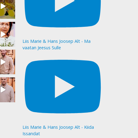
Liis Marie & Hans Joosep Alt - Ma
vaatan Jeesus Sulle
Liis Marie & Hans Joosep Alt - Kiida
Issandat