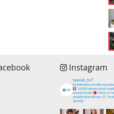
acebook
Instagram
taevas_tv7
Eestikeelne kristlik meedi
16 000 elumuutvat saad
aastat Eestis
Otse: tv7.
mobiilirakenduses
Yout
Spotify