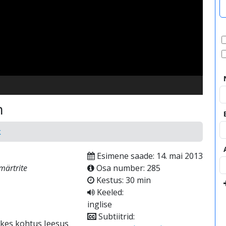
video
n
k
Esimene saade: 14. mai 2013
märtrite
Osa number: 285
Kestus: 30 min
Keeled:
inglise
Subtiitrid:
 kes kohtus Jeesus