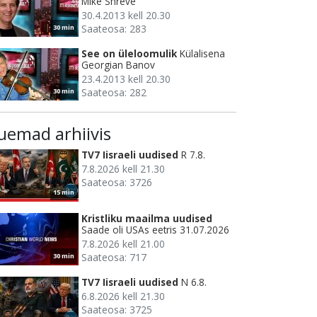
Mike Shreve
30.4.2013 kell 20.30
Saateosa: 283
30 min
See on üleloomulik
Külalisena
Georgian Banov
23.4.2013 kell 20.30
Saateosa: 282
30 min
uemad arhiivis
TV7 Iisraeli uudised
R 7.8.
7.8.2026 kell 21.30
Saateosa: 3726
15 min
Kristliku maailma uudised
Saade oli USAs eetris 31.07.2026
7.8.2026 kell 21.00
Saateosa: 717
30 min
TV7 Iisraeli uudised
N 6.8.
6.8.2026 kell 21.30
Saateosa: 3725