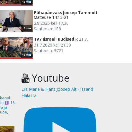
15 min
Pühapäevaks Joosep Tammolt
Matteuse 14:13-21
2.8.2026 kell 17.30
Saateosa: 188
15 min
TV7 Iisraeli uudised
R 31.7.
31.7.2026 kell 21.30
Saateosa: 3721
15 min
Youtube
Liis Marie & Hans Joosep Alt - Issand
Halasta
akanal
et
16
ee ja
ube,