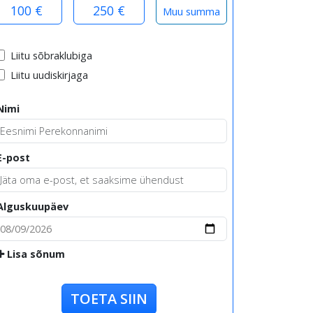
100 €
250 €
Liitu sõbraklubiga
Liitu uudiskirjaga
Nimi
E-post
Alguskuupäev
Lisa sõnum
TOETA SIIN