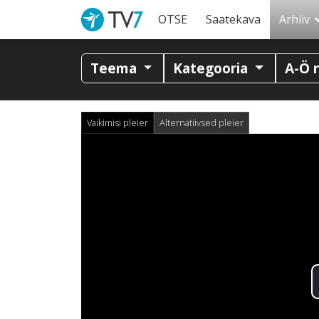
OTSE
Saatekava
Arhiiv
Teema
Kategooria
A-Ö 
Vaikimisi pleier
Alternatiivsed pleier