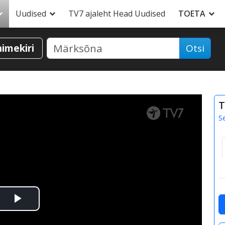
Uudised
TV7 ajaleht Head Uudised
TOETA
nimekiri
Otsi
T
S
Esita