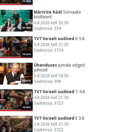
15 min
Märtrite hääl
Somaalia
kristlased
6.8.2026 kell 20.30
Saateosa: 334
30 min
TV7 Iisraeli uudised
K 5.8.
5.8.2026 kell 21.30
Saateosa: 3724
15 min
Ühenduses
Jumala selged
juhised
5.8.2026 kell 18.30
Saateosa: 398
30 min
TV7 Iisraeli uudised
T 4.8.
4.8.2026 kell 21.30
Saateosa: 3723
15 min
TV7 Iisraeli uudised
E 3.8.
3.8.2026 kell 21.30
Saateosa: 3722