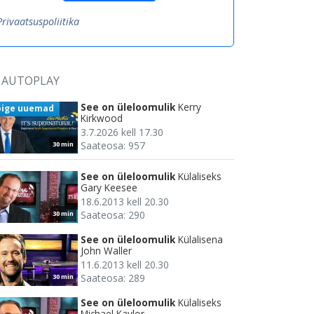
Privaatsuspoliitika
AUTOPLAY
See on üleloomulik
Kerry
õige uuemad
Kirkwood
3.7.2026 kell 17.30
Saateosa: 957
30 min
See on üleloomulik
Külaliseks
Gary Keesee
18.6.2013 kell 20.30
Saateosa: 290
30 min
See on üleloomulik
Külalisena
John Waller
11.6.2013 kell 20.30
Saateosa: 289
30 min
See on üleloomulik
Külaliseks
Michael Kaylor