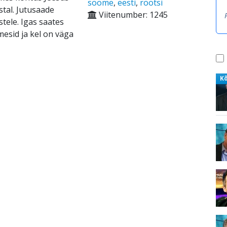
soome
,
eesti
,
rootsi
stal. Jutusaade
Viitenumber: 1245
tele. Igas saates
mesid ja kel on väga
K