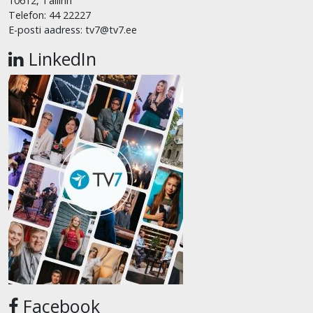
10612, Tallinn
Telefon: 44 22227
E-posti aadress: tv7@tv7.ee
LinkedIn
Facebook