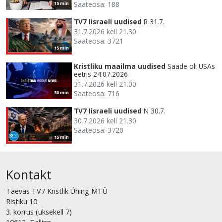
Saateosa: 188
15 min
TV7 Iisraeli uudised
R 31.7.
31.7.2026 kell 21.30
Saateosa: 3721
15 min
Kristliku maailma uudised
Saade oli USAs
eetris 24.07.2026
31.7.2026 kell 21.00
Saateosa: 716
30 min
TV7 Iisraeli uudised
N 30.7.
30.7.2026 kell 21.30
Saateosa: 3720
15 min
Kontakt
Taevas TV7 Kristlik Ühing MTÜ
Ristiku 10
3. korrus (uksekell 7)