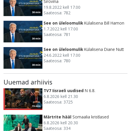
Sirovina
19.8.2022 kell 17.00
Saateosa: 782
30 min
See on üleloomulik
Külalisena Bill Hamon
1.7.2022 kell 17.00
Saateosa: 781
30 min
See on üleloomulik
Külalisena Diane Nutt
24.6.2022 kell 17.00
Saateosa: 780
30 min
Uuemad arhiivis
TV7 Iisraeli uudised
N 6.8.
6.8.2026 kell 21.30
Saateosa: 3725
15 min
Märtrite hääl
Somaalia kristlased
6.8.2026 kell 20.30
Saateosa: 334