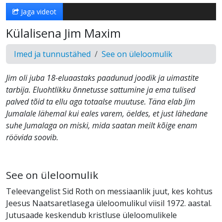
Jaga videot
Külalisena Jim Maxim
Imed ja tunnustähed
See on üleloomulik
Jim oli juba 18-eluaastaks paadunud joodik ja uimastite
tarbija. Eluohtlikku õnnetusse sattumine ja ema tulised
palved tõid ta ellu aga totaalse muutuse. Täna elab Jim
Jumalale lähemal kui eales varem, öeldes, et just lähedane
suhe Jumalaga on miski, mida saatan meilt kõige enam
röövida soovib.
See on üleloomulik
Teleevangelist Sid Roth on messiaanlik juut, kes kohtus
Jeesus Naatsaretlasega üleloomulikul viisil 1972. aastal.
Jutusaade keskendub kristluse üleloomulikele