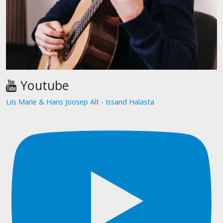
Youtube
Liis Marie & Hans Joosep Alt - Issand Halasta