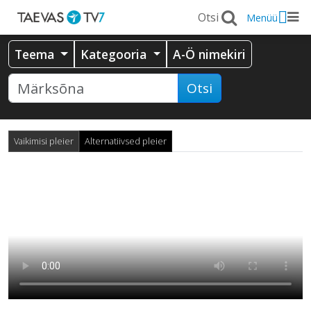
Menüü
Teema
Kategooria
A-Ö nimekiri
Otsi
Vaikimisi pleier
Alternatiivsed pleier