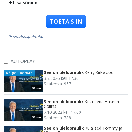
Lisa sõnum
TOETA SIIN
Privaatsuspoliitika
AUTOPLAY
See on üleloomulik
Kerry Kirkwood
Kõige uuemad
3.7.2026 kell 17.30
Saateosa: 957
30 min
See on üleloomulik
Külalisena Hakeem
Collins
7.10.2022 kell 17.00
Saateosa: 788
30 min
See on üleloomulik
Külalised Tommy ja