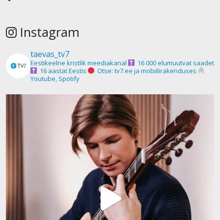
Instagram
taevas_tv7
Eestikeelne kristlik meediakanal
16 000 elumuutvat saadet
16 aastat Eestis
Otse: tv7.ee ja mobiilirakenduses
Youtube, Spotify