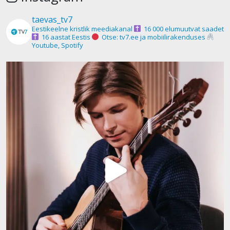
taevas_tv7
Eestikeelne kristlik meediakanal
16 000 elumuutvat saadet
16 aastat Eestis
Otse: tv7.ee ja mobiilirakenduses
Youtube, Spotify