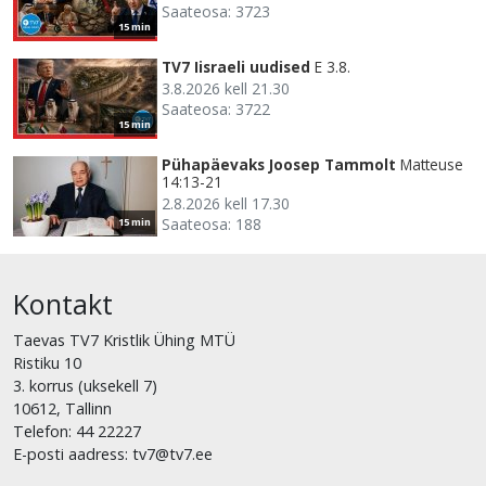
Saateosa: 3723
15 min
TV7 Iisraeli uudised
E 3.8.
3.8.2026 kell 21.30
Saateosa: 3722
15 min
Pühapäevaks Joosep Tammolt
Matteuse
14:13-21
2.8.2026 kell 17.30
Saateosa: 188
15 min
Kontakt
Taevas TV7 Kristlik Ühing MTÜ
Ristiku 10
3. korrus (uksekell 7)
10612, Tallinn
Telefon: 44 22227
E-posti aadress: tv7@tv7.ee