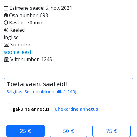
Esimene saade: 5. nov. 2021
Osa number: 693
Kestus: 30 min
Keeled:
inglise
Subtiitrid:
soome
,
eesti
Viitenumber: 1245
Toeta väärt saateid!
Selgitus:
See on üleloomulik
(
1245
)
Igakuine annetus
Ühekordne annetus
25 €
50 €
75 €