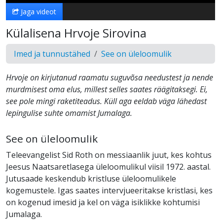
Jaga videot
Külalisena Hrvoje Sirovina
Imed ja tunnustähed
See on üleloomulik
Hrvoje on kirjutanud raamatu suguvõsa needustest ja nende
murdmisest oma elus, millest selles saates räägitaksegi. Ei,
see pole mingi raketiteadus. Küll aga eeldab väga lähedast
lepingulise suhte omamist Jumalaga.
See on üleloomulik
Teleevangelist Sid Roth on messiaanlik juut, kes kohtus
Jeesus Naatsaretlasega üleloomulikul viisil 1972. aastal.
Jutusaade keskendub kristluse üleloomulikele
kogemustele. Igas saates intervjueeritakse kristlasi, kes
on kogenud imesid ja kel on väga isiklikke kohtumisi
Jumalaga.