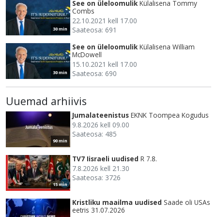
See on üleloomulik
Külalisena Tommy
Combs
22.10.2021 kell 17.00
Saateosa: 691
30 min
See on üleloomulik
Külalisena William
McDowell
15.10.2021 kell 17.00
Saateosa: 690
30 min
Uuemad arhiivis
Jumalateenistus
EKNK Toompea Kogudus
9.8.2026 kell 09.00
Saateosa: 485
90 min
TV7 Iisraeli uudised
R 7.8.
7.8.2026 kell 21.30
Saateosa: 3726
15 min
Kristliku maailma uudised
Saade oli USAs
eetris 31.07.2026