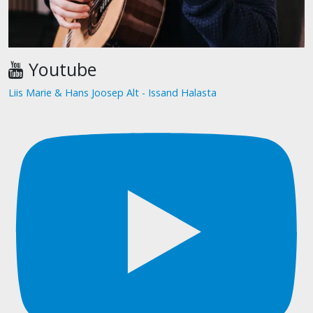
Youtube
Liis Marie & Hans Joosep Alt - Issand Halasta