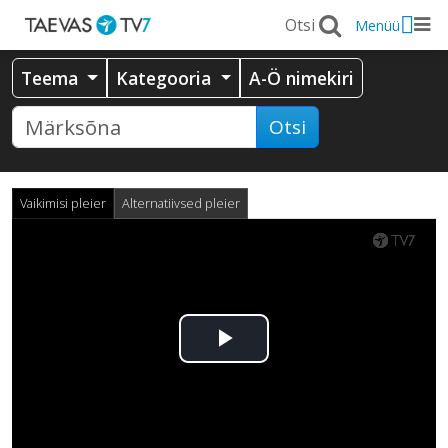
Menüü
Teema
Kategooria
A-Ö nimekiri
Otsi
Vaikimisi pleier
Alternatiivsed pleier
Esita
video