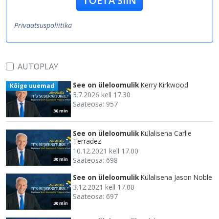
TOETA SIIN
Privaatsuspoliitika
AUTOPLAY
See on üleloomulik
Kerry Kirkwood
Kõige uuemad
3.7.2026 kell 17.30
Saateosa: 957
30 min
See on üleloomulik
Külalisena Carlie
Terradez
10.12.2021 kell 17.00
Saateosa: 698
30 min
See on üleloomulik
Külalisena Jason Noble
3.12.2021 kell 17.00
Saateosa: 697
30 min