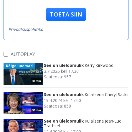
TOETA SIIN
Privaatsuspoliitika
AUTOPLAY
See on üleloomulik
Kerry Kirkwood
Kõige uuemad
3.7.2026 kell 17.30
Saateosa: 957
30 min
See on üleloomulik
Külalisena Cheryl Sacks
19.4.2024 kell 17.00
Saateosa: 858
30 min
See on üleloomulik
Külalisena Jean-Luc
Trachsel
12.4.2024 kell 17.00