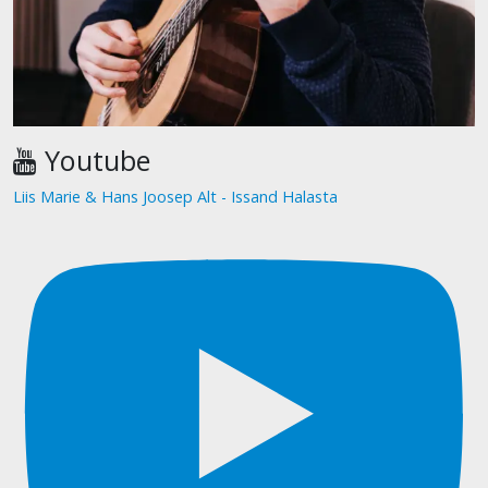
Youtube
Liis Marie & Hans Joosep Alt - Issand Halasta