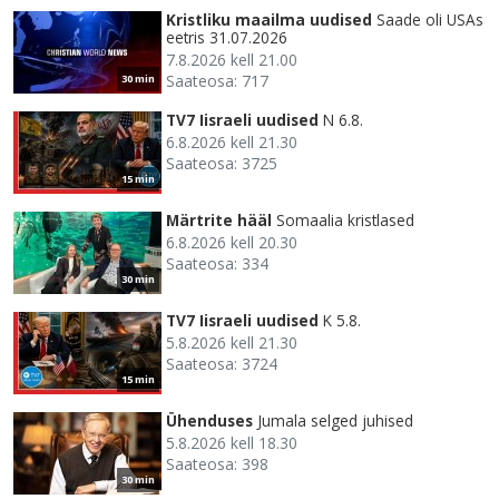
Kristliku maailma uudised
Saade oli USAs
eetris 31.07.2026
7.8.2026 kell 21.00
Saateosa: 717
30 min
TV7 Iisraeli uudised
N 6.8.
6.8.2026 kell 21.30
Saateosa: 3725
15 min
Märtrite hääl
Somaalia kristlased
6.8.2026 kell 20.30
Saateosa: 334
30 min
TV7 Iisraeli uudised
K 5.8.
5.8.2026 kell 21.30
Saateosa: 3724
15 min
Ühenduses
Jumala selged juhised
5.8.2026 kell 18.30
Saateosa: 398
30 min