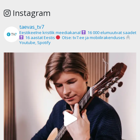
Instagram
taevas_tv7
Eestikeelne kristlik meediakanal
16 000 elumuutvat saadet
16 aastat Eestis
Otse: tv7.ee ja mobiilirakenduses
Youtube, Spotify