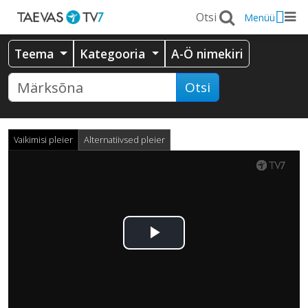
Menüü
Teema
Kategooria
A-Ö nimekiri
Otsi
Vaikimisi pleier
Alternatiivsed pleier
Esita
video