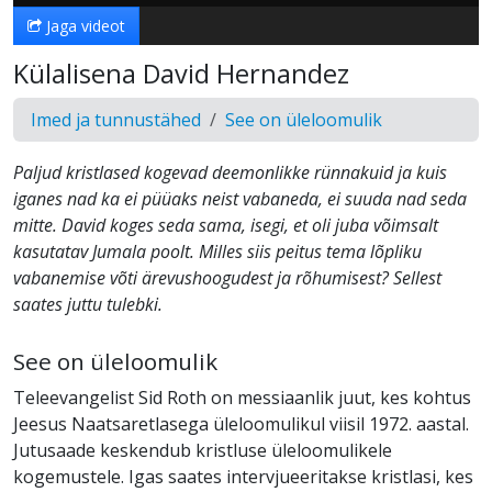
Jaga videot
Külalisena David Hernandez
Imed ja tunnustähed
See on üleloomulik
Paljud kristlased kogevad deemonlikke rünnakuid ja kuis
iganes nad ka ei püüaks neist vabaneda, ei suuda nad seda
mitte. David koges seda sama, isegi, et oli juba võimsalt
kasutatav Jumala poolt. Milles siis peitus tema lõpliku
vabanemise võti ärevushoogudest ja rõhumisest? Sellest
saates juttu tulebki.
See on üleloomulik
Teleevangelist Sid Roth on messiaanlik juut, kes kohtus
Jeesus Naatsaretlasega üleloomulikul viisil 1972. aastal.
Jutusaade keskendub kristluse üleloomulikele
kogemustele. Igas saates intervjueeritakse kristlasi, kes