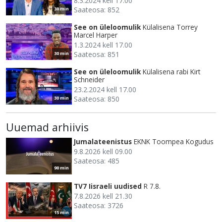
8.3.2024 kell 17.00
Saateosa: 852
30 min
See on üleloomulik
Külalisena Torrey
Marcel Harper
1.3.2024 kell 17.00
Saateosa: 851
30 min
See on üleloomulik
Külalisena rabi Kirt
Schneider
23.2.2024 kell 17.00
Saateosa: 850
30 min
Uuemad arhiivis
Jumalateenistus
EKNK Toompea Kogudus
9.8.2026 kell 09.00
Saateosa: 485
90 min
TV7 Iisraeli uudised
R 7.8.
7.8.2026 kell 21.30
Saateosa: 3726
15 min