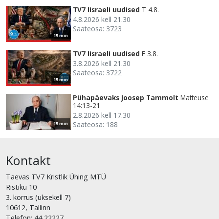
TV7 Iisraeli uudised
T 4.8.
4.8.2026 kell 21.30
Saateosa: 3723
15 min
TV7 Iisraeli uudised
E 3.8.
3.8.2026 kell 21.30
Saateosa: 3722
15 min
Pühapäevaks Joosep Tammolt
Matteuse
14:13-21
2.8.2026 kell 17.30
Saateosa: 188
15 min
Kontakt
Taevas TV7 Kristlik Ühing MTÜ
Ristiku 10
3. korrus (uksekell 7)
10612, Tallinn
Telefon: 44 22227