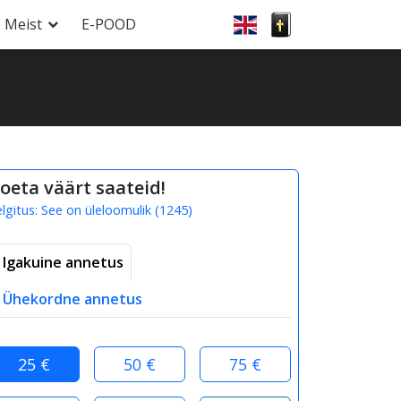
Meist
E-POOD
oeta väärt saateid!
elgitus:
See on üleloomulik
(
1245
)
Igakuine annetus
Ühekordne annetus
25 €
50 €
75 €