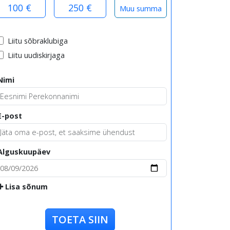
100 €
250 €
Liitu sõbraklubiga
Liitu uudiskirjaga
Nimi
E-post
Alguskuupäev
Lisa sõnum
TOETA SIIN