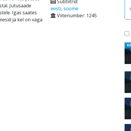
Subtiitrid:
stal. Jutusaade
eesti
,
soome
tele. Igas saates
Viitenumber: 1245
mesid ja kel on väga
K