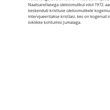
Naatsaretlasega üleloomulikul viisil 1972. aa
keskendub kristluse üleloomulikele kogemus
intervjueeritakse kristlasi, kes on kogenud i
isiklikke kohtumisi Jumalaga.