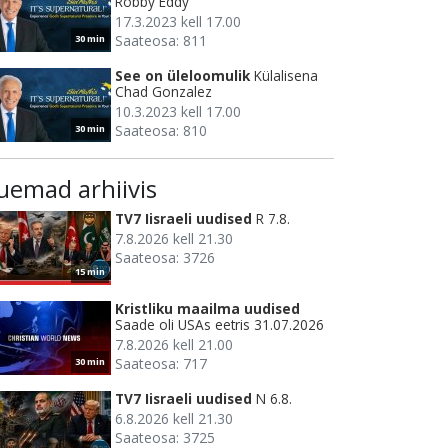
Robby Eddy
17.3.2023 kell 17.00
Saateosa: 811
30 min
See on üleloomulik
Külalisena
Chad Gonzalez
10.3.2023 kell 17.00
Saateosa: 810
30 min
uemad arhiivis
TV7 Iisraeli uudised
R 7.8.
7.8.2026 kell 21.30
Saateosa: 3726
15 min
Kristliku maailma uudised
Saade oli USAs eetris 31.07.2026
7.8.2026 kell 21.00
Saateosa: 717
30 min
TV7 Iisraeli uudised
N 6.8.
6.8.2026 kell 21.30
Saateosa: 3725