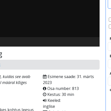
video
g
k
t, kuidas see avab
Esimene saade: 31. märts
el määral kõiges
2023
Osa number: 813
Kestus: 30 min
Keeled:
inglise
 kes kohtus Jeesus