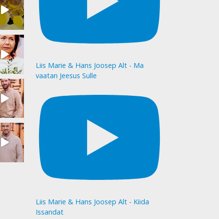
Liis Marie & Hans Joosep Alt - Ma
vaatan Jeesus Sulle
Liis Marie & Hans Joosep Alt - Kiida
Issandat