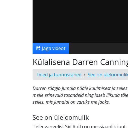
Jaga videot
Külalisena Darren Cannin
Imed ja tunnustähed
See on üleloomuli
Darren räägib Jumala hääle kuulmisest ja selles
meile erinevaid tasandeid ning laseb liikuda täi
selles, mis Jumalal on varuks me jaoks.
See on üleloomulik
Teleevangelist Sid Roth on messiaanlik juut,