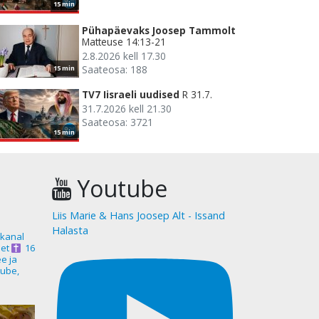
15 min
Pühapäevaks Joosep Tammolt
Matteuse 14:13-21
2.8.2026 kell 17.30
Saateosa: 188
15 min
TV7 Iisraeli uudised
R 31.7.
31.7.2026 kell 21.30
Saateosa: 3721
15 min
Youtube
Liis Marie & Hans Joosep Alt - Issand
Halasta
akanal
et
16
ee ja
ube,