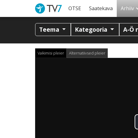
OTSE
Saatekava
Arhiiv
Teema
Kategooria
A-Ö 
Vaikimisi pleier
Alternatiivsed pleier