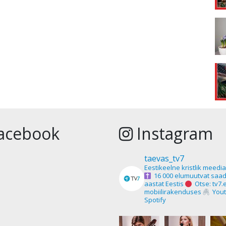
acebook
Instagram
taevas_tv7
Eestikeelne kristlik meedi
16 000 elumuutvat saad
aastat Eestis
Otse: tv7.
mobiilirakenduses
Yout
Spotify