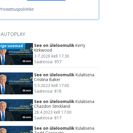
Privaatsuspoliitika
AUTOPLAY
See on üleloomulik
Kerry
õige uuemad
Kirkwood
3.7.2026 kell 17.30
Saateosa: 957
30 min
See on üleloomulik
Külalisena
Cristina Baker
5.5.2023 kell 17.00
Saateosa: 818
30 min
See on üleloomulik
Külalisena
Chazdon Strickland
28.4.2023 kell 17.00
Saateosa: 817
30 min
See on üleloomulik
Külalisena
Todd Coconato