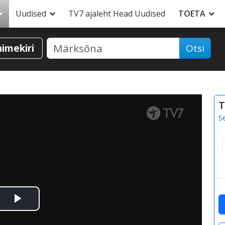
Uudised
TV7 ajaleht Head Uudised
TOETA
nimekiri
Otsi
T
S
Esita