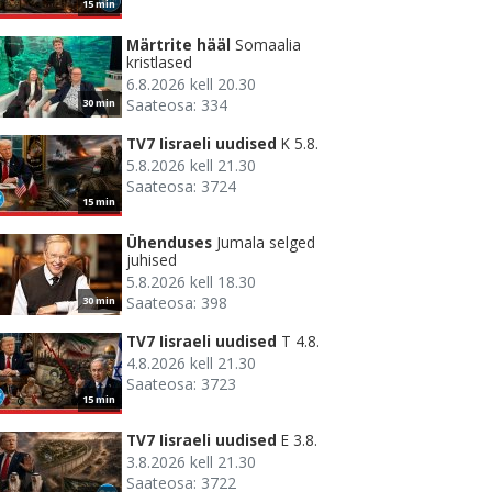
15 min
Märtrite hääl
Somaalia
kristlased
6.8.2026 kell 20.30
Saateosa: 334
30 min
TV7 Iisraeli uudised
K 5.8.
5.8.2026 kell 21.30
Saateosa: 3724
15 min
Ühenduses
Jumala selged
juhised
5.8.2026 kell 18.30
Saateosa: 398
30 min
TV7 Iisraeli uudised
T 4.8.
4.8.2026 kell 21.30
Saateosa: 3723
15 min
TV7 Iisraeli uudised
E 3.8.
3.8.2026 kell 21.30
Saateosa: 3722