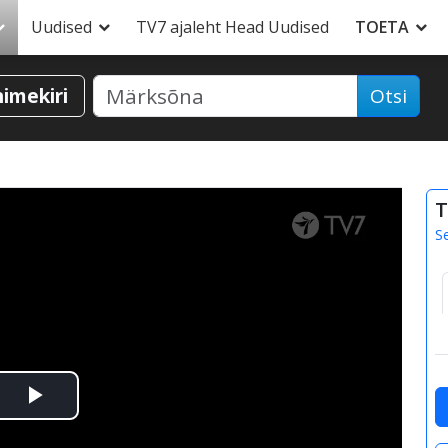
Uudised
TV7 ajaleht Head Uudised
TOETA
nimekiri
Otsi
T
S
Esita