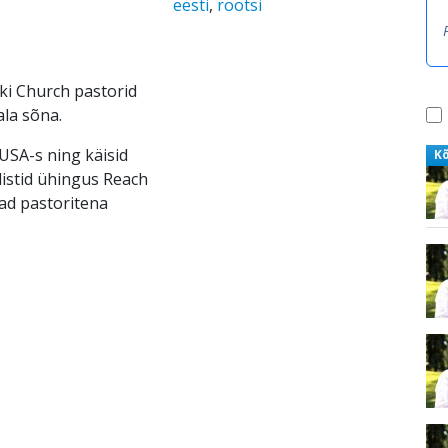
eesti
,
rootsi
ki Church pastorid
la sõna.
USA-s ning käisid
K
elistid ühingus Reach
nad pastoritena