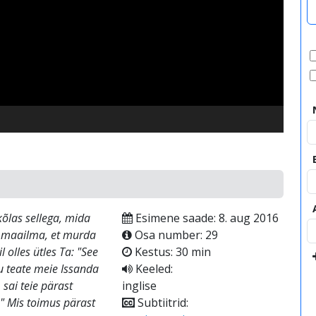
video
kõlas sellega, mida
Esimene saade: 8. aug 2016
i maailma, et murda
Osa number: 29
 olles ütles Ta: "See
Kestus: 30 min
ju teate meie Issanda
Keeled:
 sai teie pärast
inglise
." Mis toimus pärast
Subtiitrid: