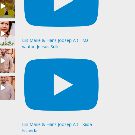
Liis Marie & Hans Joosep Alt - Ma
vaatan Jeesus Sulle
Liis Marie & Hans Joosep Alt - Kiida
Issandat