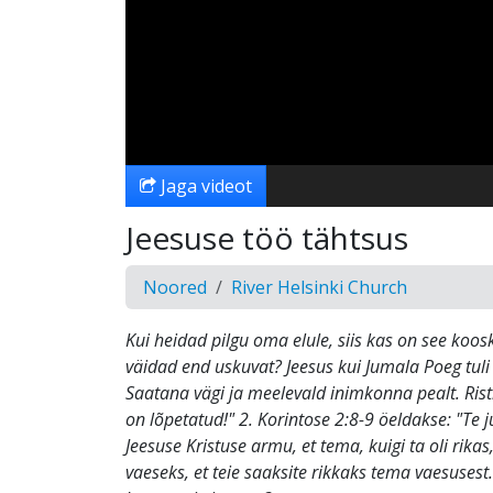
Jaga videot
Jeesuse töö tähtsus
Noored
River Helsinki Church
Kui heidad pilgu oma elule, siis kas on see koos
väidad end uskuvat? Jeesus kui Jumala Poeg tul
Saatana vägi ja meelevald inimkonna pealt. Ristil
on lõpetatud!" 2. Korintose 2:8-9 öeldakse: "Te 
Jeesuse Kristuse armu, et tema, kuigi ta oli rikas,
vaeseks, et teie saaksite rikkaks tema vaesusest