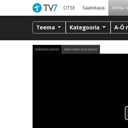
OTSE
Saatekava
Arhiiv
Teema
Kategooria
A-Ö 
Vaikimisi pleier
Alternatiivsed pleier