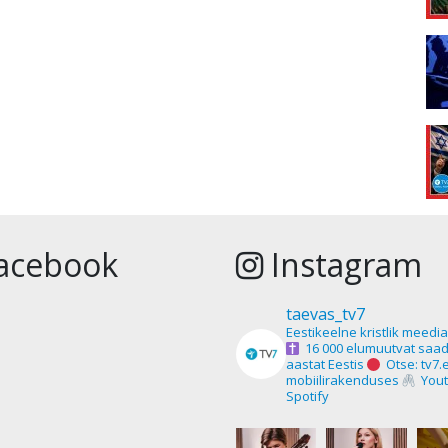
acebook
Instagram
taevas_tv7
Eestikeelne kristlik meedi
16 000 elumuutvat saad
aastat Eestis
Otse: tv7.
mobiilirakenduses
Yout
Spotify