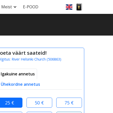
Meist
E-POOD
oeta väärt saateid!
elgitus:
River Helsinki Church
(
506863
)
Igakuine annetus
Ühekordne annetus
25 €
50 €
75 €