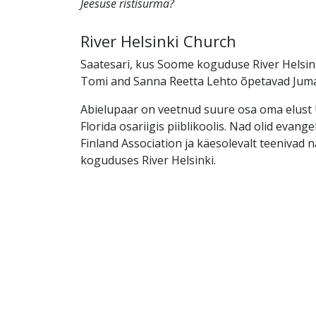
Jeesuse ristisurma?
River Helsinki Church
Saatesari, kus Soome koguduse River Helsin
Tomi and Sanna Reetta Lehto õpetavad Juma
Abielupaar on veetnud suure osa oma elust 
Florida osariigis piiblikoolis. Nad olid evang
Finland Association ja käesolevalt teenivad 
koguduses River Helsinki.