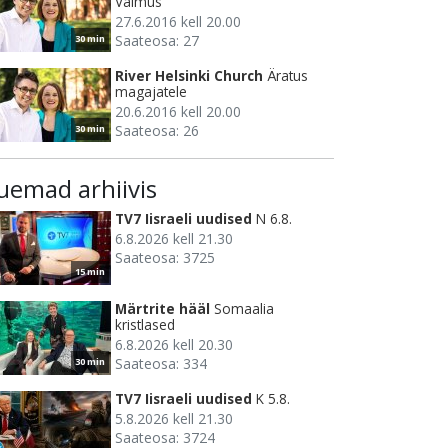
Vaimus
27.6.2016 kell 20.00
Saateosa: 27
30 min
River Helsinki Church
Äratus
magajatele
20.6.2016 kell 20.00
Saateosa: 26
30 min
uemad arhiivis
TV7 Iisraeli uudised
N 6.8.
6.8.2026 kell 21.30
Saateosa: 3725
15 min
Märtrite hääl
Somaalia
kristlased
6.8.2026 kell 20.30
Saateosa: 334
30 min
TV7 Iisraeli uudised
K 5.8.
5.8.2026 kell 21.30
Saateosa: 3724