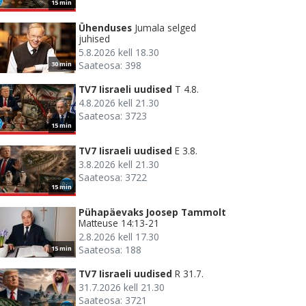
15 min
Ühenduses
Jumala selged
juhised
5.8.2026 kell 18.30
Saateosa: 398
30 min
TV7 Iisraeli uudised
T 4.8.
4.8.2026 kell 21.30
Saateosa: 3723
15 min
TV7 Iisraeli uudised
E 3.8.
3.8.2026 kell 21.30
Saateosa: 3722
15 min
Pühapäevaks Joosep Tammolt
Matteuse 14:13-21
2.8.2026 kell 17.30
Saateosa: 188
15 min
TV7 Iisraeli uudised
R 31.7.
31.7.2026 kell 21.30
Saateosa: 3721