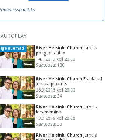
Privaatsuspoliitika
AUTOPLAY
River Helsinki Church
Jumala
õige uuemad
poeg on antud
14.1.2019 kell 20.00
Saateosa: 130
30 min
River Helsinki Church
Eraldatud
Jumala plaaniks
26.9.2016 kell 20.00
Saateosa: 34
30 min
River Helsinki Church
Jumalik
tervenemine
19.9.2016 kell 20.00
Saateosa: 33
30 min
River Helsinki Church
Jumala
plaan sinu eluks