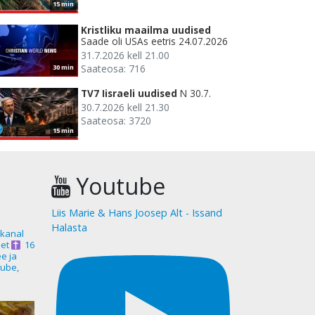
15 min
Kristliku maailma uudised
Saade oli USAs eetris 24.07.2026
31.7.2026 kell 21.00
Saateosa: 716
30 min
TV7 Iisraeli uudised
N 30.7.
30.7.2026 kell 21.30
Saateosa: 3720
15 min
Youtube
Liis Marie & Hans Joosep Alt - Issand
Halasta
akanal
et
16
ee ja
ube,