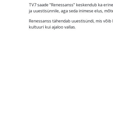
TV7 saade "Renessanss" keskendub ka erine
ja uuestisünnile, aga seda inimese elus, mõt
Renessanss tähendab uuestisündi, mis võib le
kultuuri kui ajaloo vallas.