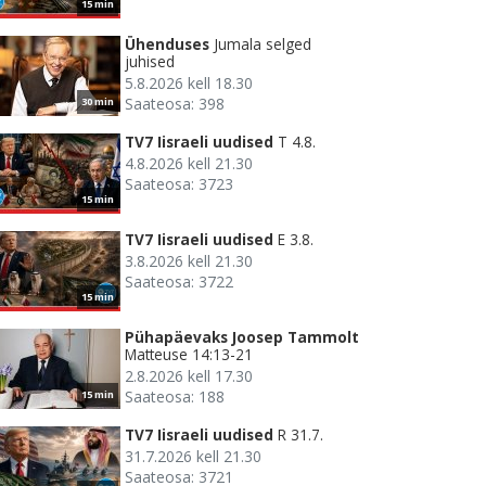
15 min
Ühenduses
Jumala selged
juhised
5.8.2026 kell 18.30
Saateosa: 398
30 min
TV7 Iisraeli uudised
T 4.8.
4.8.2026 kell 21.30
Saateosa: 3723
15 min
TV7 Iisraeli uudised
E 3.8.
3.8.2026 kell 21.30
Saateosa: 3722
15 min
Pühapäevaks Joosep Tammolt
Matteuse 14:13-21
2.8.2026 kell 17.30
Saateosa: 188
15 min
TV7 Iisraeli uudised
R 31.7.
31.7.2026 kell 21.30
Saateosa: 3721