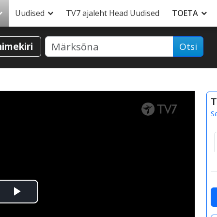
Uudised
TV7 ajaleht Head Uudised
TOETA
nimekiri
Otsi
T
S
Esita