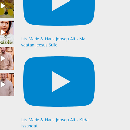
Liis Marie & Hans Joosep Alt - Ma
vaatan Jeesus Sulle
Liis Marie & Hans Joosep Alt - Kiida
Issandat