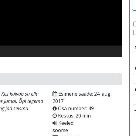
video
 Kes külvab su ellu
Esimene saade: 24. aug
tte Jumal. Õpi tegema
2017
ing jää seisma
Osa number: 49
Kestus: 20 min
Keeled:
soome