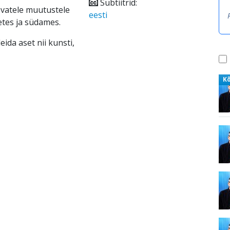
Subtiitrid:
vatele muutustele
eesti
etes ja südames.
ida aset nii kunsti,
K