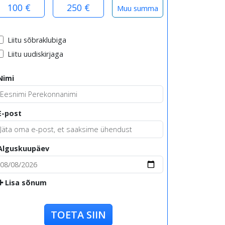
100 €
250 €
Liitu sõbraklubiga
Liitu uudiskirjaga
Nimi
E-post
Alguskuupäev
Lisa sõnum
TOETA SIIN