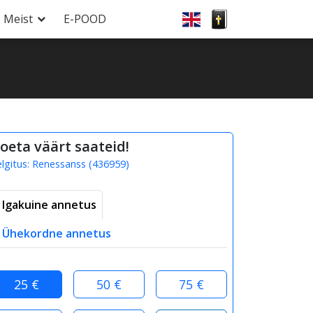
Meist
E-POOD
oeta väärt saateid!
elgitus:
Renessanss
(
436959
)
Igakuine annetus
Ühekordne annetus
25 €
50 €
75 €