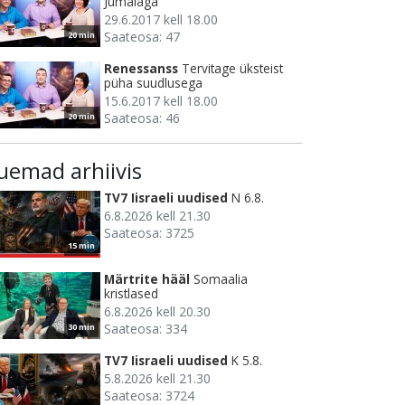
Jumalaga
29.6.2017 kell 18.00
Saateosa: 47
20 min
Renessanss
Tervitage üksteist
püha suudlusega
15.6.2017 kell 18.00
Saateosa: 46
20 min
uemad arhiivis
TV7 Iisraeli uudised
N 6.8.
6.8.2026 kell 21.30
Saateosa: 3725
15 min
Märtrite hääl
Somaalia
kristlased
6.8.2026 kell 20.30
Saateosa: 334
30 min
TV7 Iisraeli uudised
K 5.8.
5.8.2026 kell 21.30
Saateosa: 3724