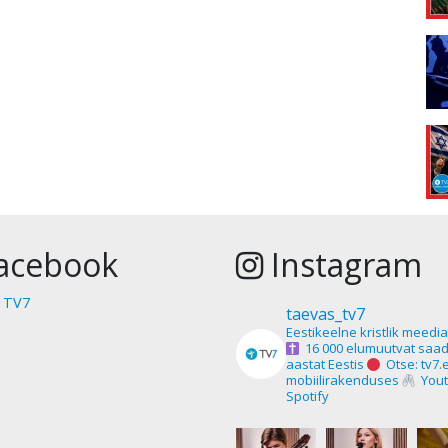
acebook
Instagram
 TV7
taevas_tv7
Eestikeelne kristlik meedi
16 000 elumuutvat saad
aastat Eestis
Otse: tv7.
mobiilirakenduses
Yout
Spotify