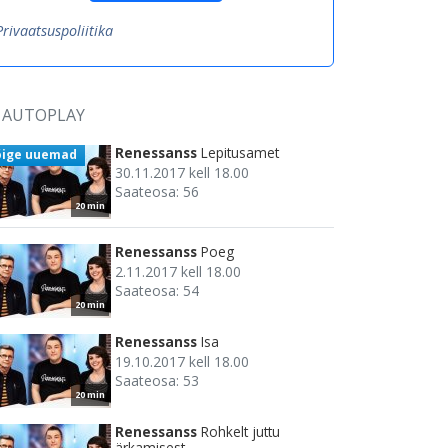
Privaatsuspoliitika
AUTOPLAY
Renessanss
Lepitusamet
õige uuemad
30.11.2017 kell 18.00
Saateosa: 56
20 min
Renessanss
Poeg
2.11.2017 kell 18.00
Saateosa: 54
20 min
Renessanss
Isa
19.10.2017 kell 18.00
Saateosa: 53
20 min
Renessanss
Rohkelt juttu
ärkamisest