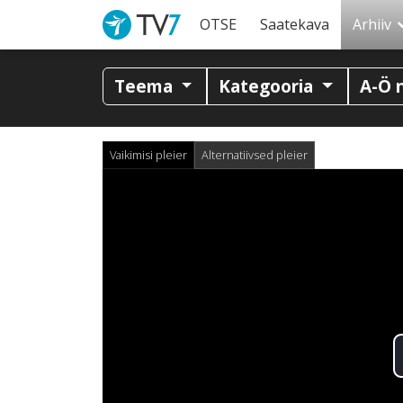
OTSE
Saatekava
Arhiiv
Teema
Kategooria
A-Ö 
Vaikimisi pleier
Alternatiivsed pleier