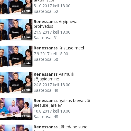
5.10.2017 kell 18.00
Saateosa: 52
20 min
Renessanss
Argipäeva
prohvetlus
21.9.2017 kell 18.00
Saateosa: 51
20 min
Renessanss
Kristuse meel
7.9.2017 kell 18.00
Saateosa: 50
20 min
Renessanss
Vaimulik
sõjapidamine
24.8.2017 kell 18.00
Saateosa: 49
20 min
Renessanss
Igatsus taeva või
Jeesuse järele?
10.8.2017 kell 18.00
Saateosa: 48
20 min
Renessanss
Lähedane suhe