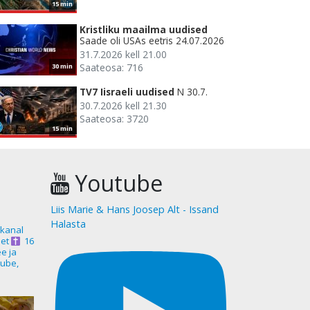
15 min
Kristliku maailma uudised
Saade oli USAs eetris 24.07.2026
31.7.2026 kell 21.00
Saateosa: 716
30 min
TV7 Iisraeli uudised
N 30.7.
30.7.2026 kell 21.30
Saateosa: 3720
15 min
Youtube
Liis Marie & Hans Joosep Alt - Issand
Halasta
akanal
et
16
ee ja
ube,