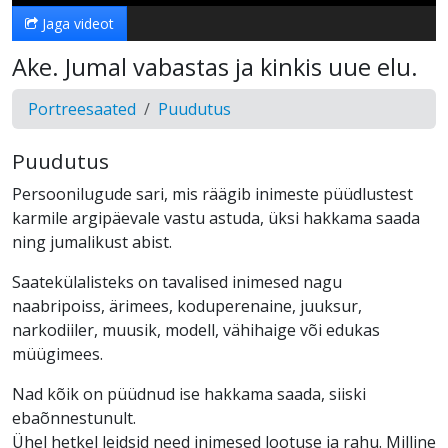
Jaga videot
Ake. Jumal vabastas ja kinkis uue elu.
Portreesaated
Puudutus
Puudutus
Persoonilugude sari, mis räägib inimeste püüdlustest
karmile argipäevale vastu astuda, üksi hakkama saada
ning jumalikust abist.
Saatekülalisteks on tavalised inimesed nagu
naabripoiss, ärimees, koduperenaine, juuksur,
narkodiiler, muusik, modell, vähihaige või edukas
müügimees.
Nad kõik on püüdnud ise hakkama saada, siiski
ebaõnnestunult.
Ühel hetkel leidsid need inimesed lootuse ja rahu. Milline