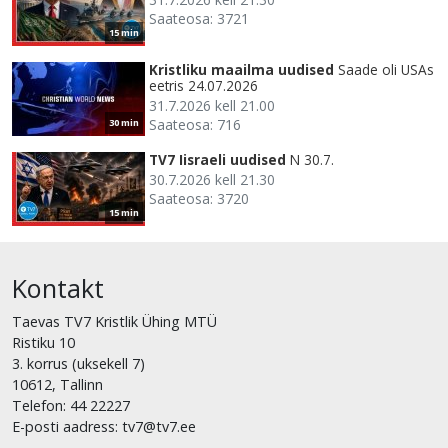
Saateosa: 3721
15 min
Kristliku maailma uudised
Saade oli USAs
eetris 24.07.2026
31.7.2026 kell 21.00
Saateosa: 716
30 min
TV7 Iisraeli uudised
N 30.7.
30.7.2026 kell 21.30
Saateosa: 3720
15 min
Kontakt
Taevas TV7 Kristlik Ühing MTÜ
Ristiku 10
3. korrus (uksekell 7)
10612, Tallinn
Telefon: 44 22227
E-posti aadress: tv7@tv7.ee