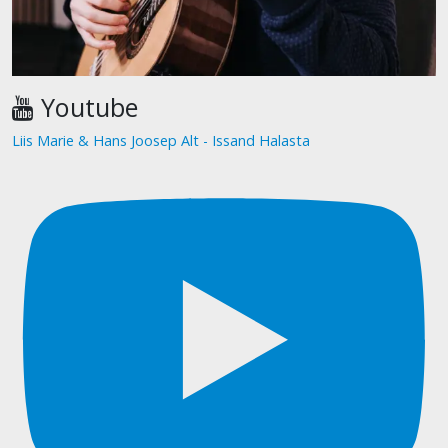
Youtube
Liis Marie & Hans Joosep Alt - Issand Halasta