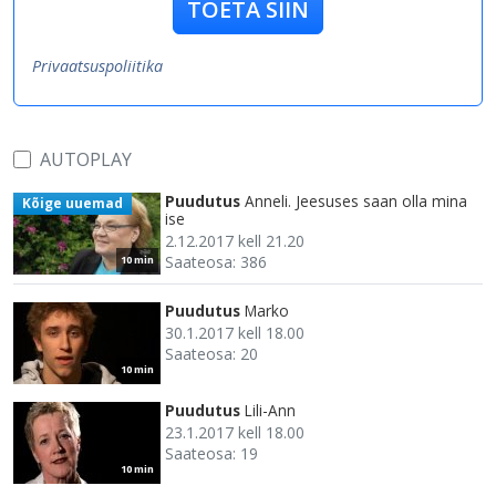
TOETA SIIN
Privaatsuspoliitika
AUTOPLAY
Puudutus
Anneli. Jeesuses saan olla mina
Kõige uuemad
ise
2.12.2017 kell 21.20
Saateosa: 386
10 min
Puudutus
Marko
30.1.2017 kell 18.00
Saateosa: 20
10 min
Puudutus
Lili-Ann
23.1.2017 kell 18.00
Saateosa: 19
10 min