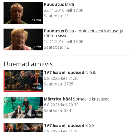
Puudutus
Matti
22.11.2016 kell 18.00
Saateosa: 13
10 min
Puudutus
Eeva - lootusetusest lootuse ja
rõõmu sisse
15.11.2016 kell 18.00
Saateosa: 12
10 min
Uuemad arhiivis
TV7 Iisraeli uudised
N 6.8.
6.8.2026 kell 21.30
Saateosa: 3725
15 min
Märtrite hääl
Somaalia kristlased
6.8.2026 kell 20.30
Saateosa: 334
30 min
TV7 Iisraeli uudised
K 5.8.
5.8.2026 kell 21.30