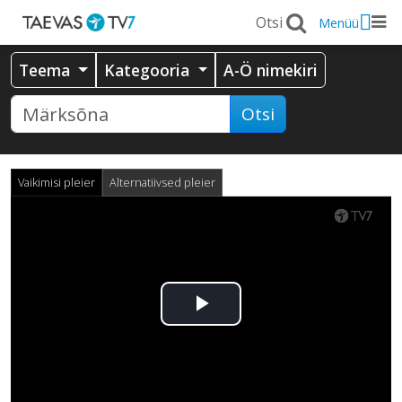
Menüü
Teema
Kategooria
A-Ö nimekiri
Otsi
Vaikimisi pleier
Alternatiivsed pleier
Esita
video