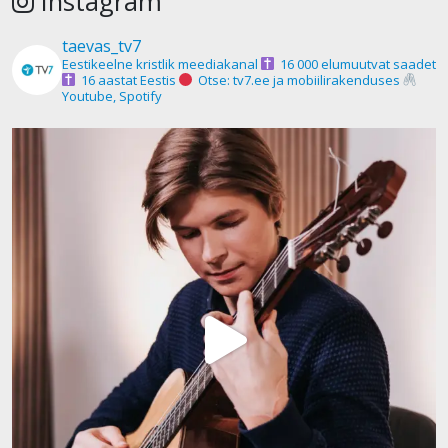
Instagram
taevas_tv7
Eestikeelne kristlik meediakanal
16 000 elumuutvat saadet
16 aastat Eestis
Otse: tv7.ee ja mobiilirakenduses
Youtube, Spotify