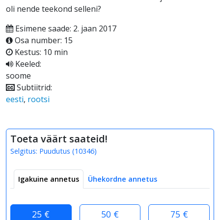
oli nende teekond selleni?
Esimene saade: 2. jaan 2017
Osa number: 15
Kestus: 10 min
Keeled:
soome
Subtiitrid:
eesti
,
rootsi
Toeta väärt saateid!
Selgitus:
Puudutus
(
10346
)
Igakuine annetus
Ühekordne annetus
25 €
50 €
75 €