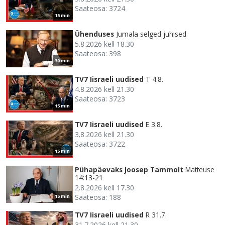
Saateosa: 3724
15 min
Ühenduses
Jumala selged juhised
5.8.2026 kell 18.30
Saateosa: 398
30 min
TV7 Iisraeli uudised
T 4.8.
4.8.2026 kell 21.30
Saateosa: 3723
15 min
TV7 Iisraeli uudised
E 3.8.
3.8.2026 kell 21.30
Saateosa: 3722
15 min
Pühapäevaks Joosep Tammolt
Matteuse
14:13-21
2.8.2026 kell 17.30
Saateosa: 188
15 min
TV7 Iisraeli uudised
R 31.7.
31.7.2026 kell 21.30