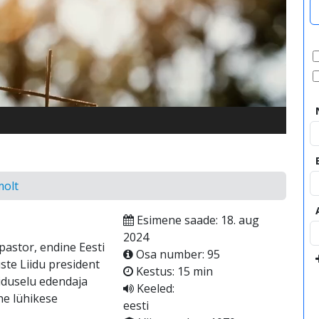
video
olt
Esimene saade: 18. aug
2024
astor, endine Eesti
Osa number: 95
ste Liidu president
Kestus: 15 min
iduselu edendaja
Keeled:
he lühikese
eesti