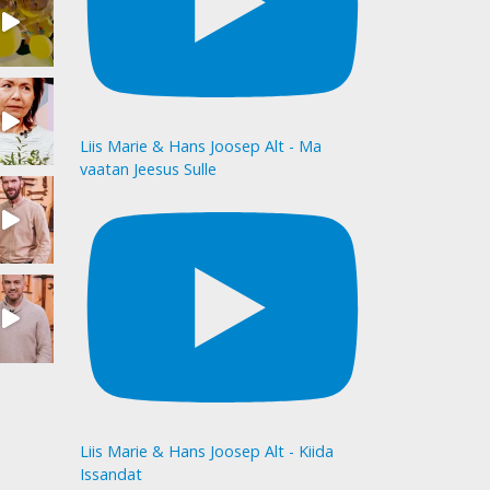
Liis Marie & Hans Joosep Alt - Ma
vaatan Jeesus Sulle
Liis Marie & Hans Joosep Alt - Kiida
Issandat