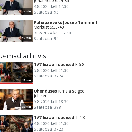
Johannese 6:24-35
4.8.2024 kell 17.30
Saateosa: 93
15 min
Pühapäevaks Joosep Tammolt
Markust 5;35-43
30.6.2024 kell 17.30
Saateosa: 92
15 min
uemad arhiivis
TV7 Iisraeli uudised
K 5.8.
5.8.2026 kell 21.30
Saateosa: 3724
15 min
Ühenduses
Jumala selged
juhised
5.8.2026 kell 18.30
Saateosa: 398
30 min
TV7 Iisraeli uudised
T 4.8.
4.8.2026 kell 21.30
Saateosa: 3723