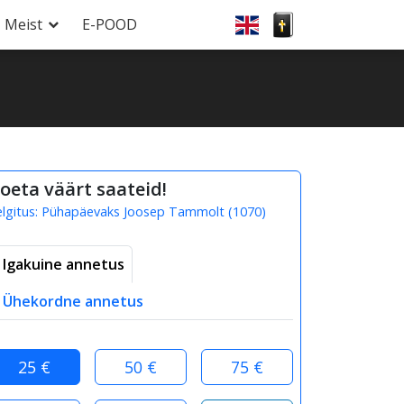
Meist
E-POOD
oeta väärt saateid!
elgitus:
Pühapäevaks Joosep Tammolt
(
1070
)
Igakuine annetus
Ühekordne annetus
25 €
50 €
75 €