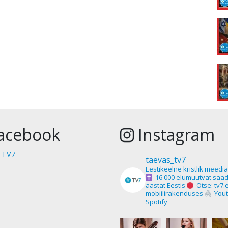
acebook
Instagram
 TV7
taevas_tv7
Eestikeelne kristlik meedi
16 000 elumuutvat saad
aastat Eestis
Otse: tv7.
mobiilirakenduses
Yout
Spotify