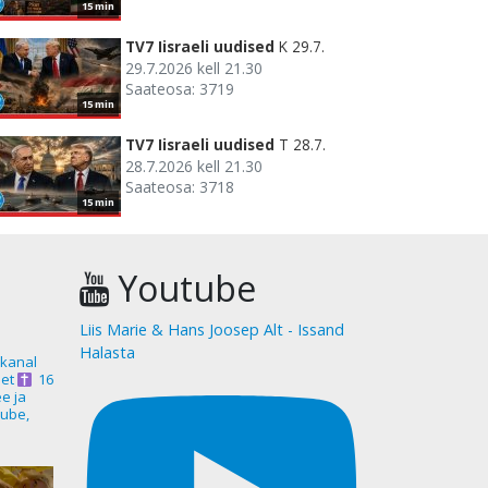
15 min
TV7 Iisraeli uudised
K 29.7.
29.7.2026 kell 21.30
Saateosa: 3719
15 min
TV7 Iisraeli uudised
T 28.7.
28.7.2026 kell 21.30
Saateosa: 3718
15 min
Youtube
Liis Marie & Hans Joosep Alt - Issand
Halasta
akanal
et
16
ee ja
ube,