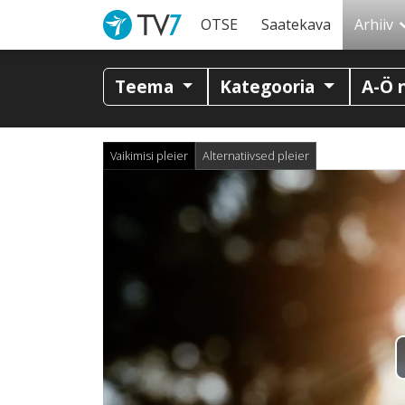
OTSE
Saatekava
Arhiiv
Teema
Kategooria
A-Ö 
Vaikimisi pleier
Alternatiivsed pleier