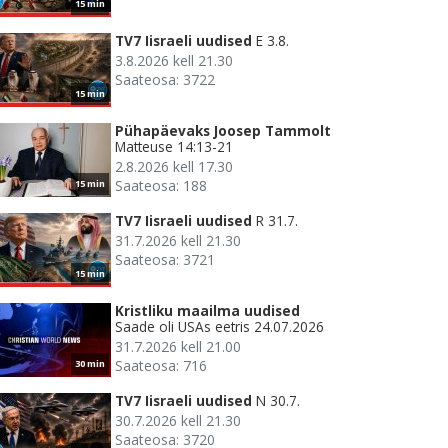
15 min
TV7 Iisraeli uudised
E 3.8.
3.8.2026 kell 21.30
Saateosa: 3722
15 min
Pühapäevaks Joosep Tammolt
Matteuse 14:13-21
2.8.2026 kell 17.30
Saateosa: 188
15 min
TV7 Iisraeli uudised
R 31.7.
31.7.2026 kell 21.30
Saateosa: 3721
15 min
Kristliku maailma uudised
Saade oli USAs eetris 24.07.2026
31.7.2026 kell 21.00
Saateosa: 716
30 min
TV7 Iisraeli uudised
N 30.7.
30.7.2026 kell 21.30
Saateosa: 3720