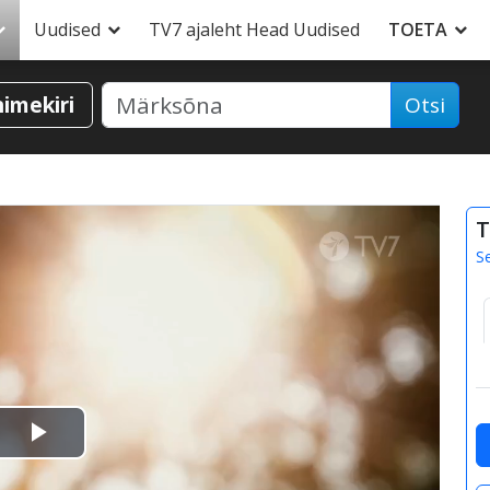
Uudised
TV7 ajaleht Head Uudised
TOETA
nimekiri
Otsi
T
S
Esita