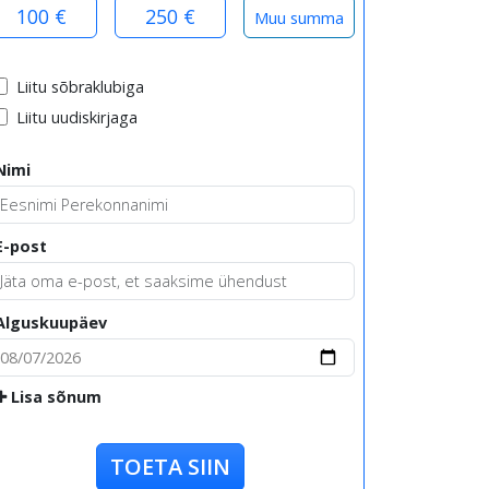
100 €
250 €
Liitu sõbraklubiga
Liitu uudiskirjaga
Nimi
E-post
Alguskuupäev
Lisa sõnum
TOETA SIIN