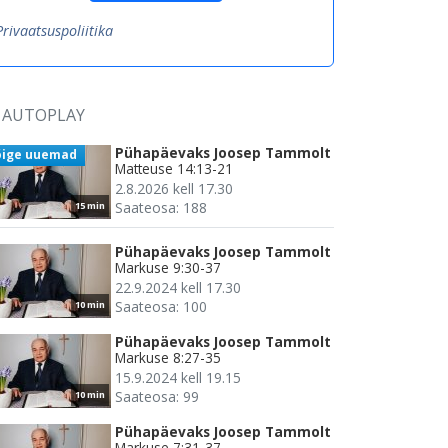
Privaatsuspoliitika
AUTOPLAY
Pühapäevaks Joosep Tammolt
õige uuemad
Matteuse 14:13-21
2.8.2026 kell 17.30
Saateosa: 188
15 min
Pühapäevaks Joosep Tammolt
Markuse 9:30-37
22.9.2024 kell 17.30
Saateosa: 100
10 min
Pühapäevaks Joosep Tammolt
Markuse 8:27-35
15.9.2024 kell 19.15
Saateosa: 99
10 min
Pühapäevaks Joosep Tammolt
Markuse 7:31-37