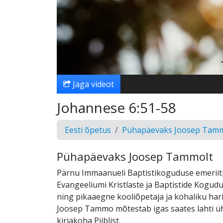
Jaga videot
Johannese 6:51-58
Eesti õpetus
Pühapäevaks Joosep Tamm
Pühapäevaks Joosep Tammolt
Pärnu Immaanueli Baptistikoguduse emeriitp
Evangeeliumi Kristlaste ja Baptistide Kogudu
ning pikaaegne kooliõpetaja ja kohaliku har
Joosep Tammo mõtestab igas saates lahti ü
kirjakoha Piiblist.