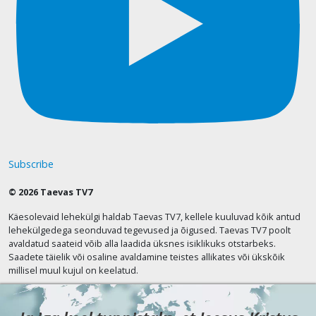
Subscribe
© 2026 Taevas TV7
Käesolevaid lehekülgi haldab Taevas TV7, kellele kuuluvad kõik antud
lehekülgedega seonduvad tegevused ja õigused. Taevas TV7 poolt
avaldatud saateid võib alla laadida üksnes isiklikuks otstarbeks.
Saadete täielik või osaline avaldamine teistes allikates või ükskõik
millisel muul kujul on keelatud.