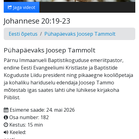
Jaga videot
Johannese 20:19-23
Eesti õpetus
Pühapäevaks Joosep Tammolt
Pühapäevaks Joosep Tammolt
Pärnu Immaanueli Baptistikoguduse emeriitpastor,
endine Eesti Evangeeliumi Kristlaste ja Baptistide
Koguduste Liidu president ning pikaaegne kooliõpetaja
ja kohaliku hariduselu edendaja Joosep Tammo
mõtestab igas saates lahti ühe lühikese kirjakoha
Piiblist.
Esimene saade: 24. mai 2026
Osa number: 182
Kestus: 15 min
Keeled: