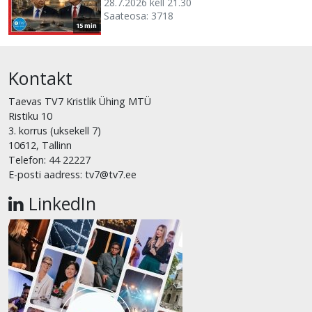
28.7.2026 kell 21.30
Saateosa: 3718
15 min
Kontakt
Taevas TV7 Kristlik Ühing MTÜ
Ristiku 10
3. korrus (uksekell 7)
10612, Tallinn
Telefon: 44 22227
E-posti aadress: tv7@tv7.ee
LinkedIn