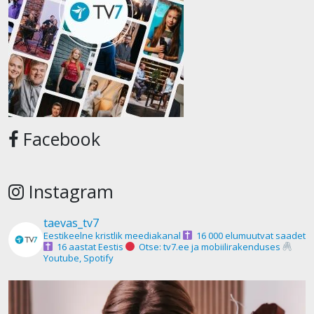
Facebook
Instagram
taevas_tv7
Eestikeelne kristlik meediakanal
16 000 elumuutvat saadet
16 aastat Eestis
Otse: tv7.ee ja mobiilirakenduses
Youtube, Spotify