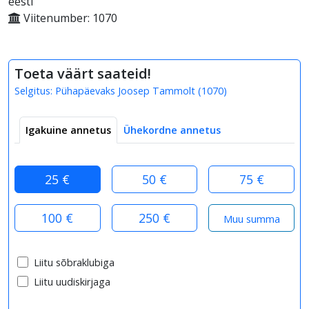
eesti
Viitenumber: 1070
Toeta väärt saateid!
Selgitus:
Pühapäevaks Joosep Tammolt
(
1070
)
Igakuine annetus
Ühekordne annetus
25 €
50 €
75 €
100 €
250 €
Liitu sõbraklubiga
Liitu uudiskirjaga