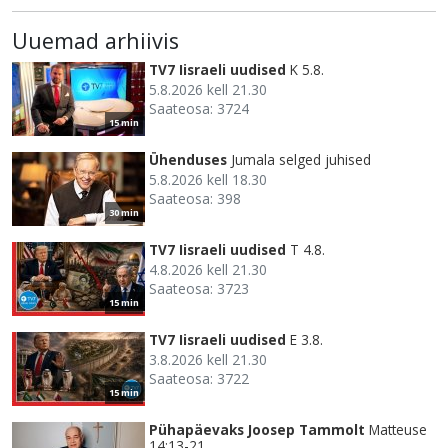
Uuemad arhiivis
TV7 Iisraeli uudised
K 5.8.
5.8.2026 kell 21.30
Saateosa: 3724
15 min
Ühenduses
Jumala selged juhised
5.8.2026 kell 18.30
Saateosa: 398
30 min
TV7 Iisraeli uudised
T 4.8.
4.8.2026 kell 21.30
Saateosa: 3723
15 min
TV7 Iisraeli uudised
E 3.8.
3.8.2026 kell 21.30
Saateosa: 3722
15 min
Pühapäevaks Joosep Tammolt
Matteuse
14:13-21