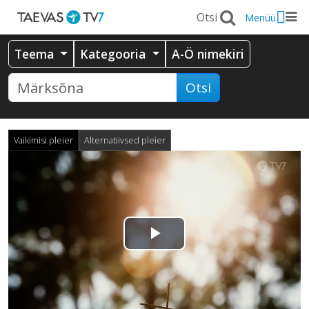
Menüü
Teema
Kategooria
A-Ö nimekiri
Otsi
Vaikimisi pleier
Alternatiivsed pleier
Esita
video